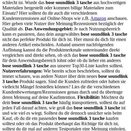
schlecht ist. Wurde das
bose soundlink 3 tasche
aus hochwertigen
Materialien hergestellt oder kommen billige Materialien zum
Einsatz? Hier solltest du dir auch die verschiedenen
Kundenrezensionen auf Online-Shops wie z.B.
Amazon
anschauen.
Hier geben viele Nutzer ihre Meinung/Rezensionen bezüglich der
Qualität ab.
Das Anwendungsgebiet:
Je nach Nutzungsbereich
kann es passieren, dass dein ausgewähltes
bose soundlink 3 tasche
nicht das perfekte Produkt für dich ist. Hier musst du dich für einen
anderen Artikel entscheiden. Anhand unserer nachfolgenden
Auflistung kannst du die Produktmerkmale untereinander direkt
vergleichen und direkt sehen, ob sich das
bose soundlink 3 tasche
für dein Anwendungsbereich lohnt oder ob du lieber ein anderes
bose soundlink 3 tasche
aus unserer Top30-Liste kaufen solltest.
Nutzererfahrungen:
Wie bereits schon beschrieben, solltest du
immer schauen, was andere Nutzer über dein neues
bose soundlink
3 tasche
-Produkt sagen. Sind die Kunden zufrieden oder haben sie
vielleicht Mängel feststellen können? Lies dir die verschiedenen
Kundenbewertungen/Rezensionen genau durch und du übertrage
deren Meinung auf deine Kaufintention.
Flexibilität:
Möchtest du
dein
bose soundlink 3 tasche
häufig transportieren, solltest du auf
jeden Fall darauf achten, wie groß das
bose soundlink 3 tasche
ist
und wie viel es wiegt. Solltest du dir dennoch unsicher sein beim
Kauf, ob du dir ein passendes
bose soundlink 3 tasche
kaufen
solltest oder ob das Produkt überhaupt das Richtige für dich ist,
solltest du dir mal auf anderen Testportalen eine Meinung einholen.