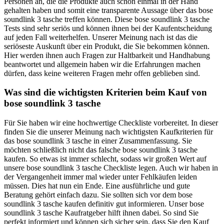
Personen an, die die Produkte auch schon einmal in der Hand
gehalten haben und somit eine transparente Aussage über das bose
soundlink 3 tasche treffen können. Diese bose soundlink 3 tasche
Tests sind sehr seriös und können ihnen bei der Kaufentscheidung
auf jeden Fall weiterhelfen. Unserer Meinung nach ist das die
seriöseste Auskunft über ein Produkt, die Sie bekommen können.
Hier werden ihnen auch Fragen zur Haltbarkeit und Handhabung
beantwortet und allgemein haben wir die Erfahrungen machen
dürfen, dass keine weiteren Fragen mehr offen geblieben sind.
Was sind die wichtigsten Kriterien beim Kauf von
bose soundlink 3 tasche
Für Sie haben wir eine hochwertige Checkliste vorbereitet. In dieser
finden Sie die unserer Meinung nach wichtigsten Kaufkriterien für
das bose soundlink 3 tasche in einer Zusammenfassung. Sie
möchten schließlich nicht das falsche bose soundlink 3 tasche
kaufen. So etwas ist immer schlecht, sodass wir großen Wert auf
unsere bose soundlink 3 tasche Checkliste legen. Auch wir haben in
der Vergangenheit immer mal wieder unter Fehlkäufen leiden
müssen. Dies hat nun ein Ende. Eine ausführliche und gute
Beratung gehört einfach dazu. Sie sollten sich vor dem bose
soundlink 3 tasche kaufen definitiv gut informieren. Unser bose
soundlink 3 tasche Kaufratgeber hilft ihnen dabei. So sind Sie
perfekt informiert und können sich sicher sein, dass Sie den Kauf