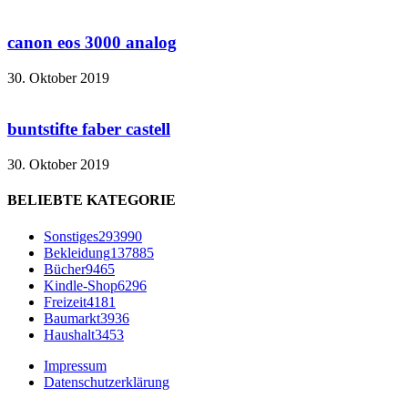
canon eos 3000 analog
30. Oktober 2019
buntstifte faber castell
30. Oktober 2019
BELIEBTE KATEGORIE
Sonstiges
293990
Bekleidung
137885
Bücher
9465
Kindle-Shop
6296
Freizeit
4181
Baumarkt
3936
Haushalt
3453
Impressum
Datenschutzerklärung