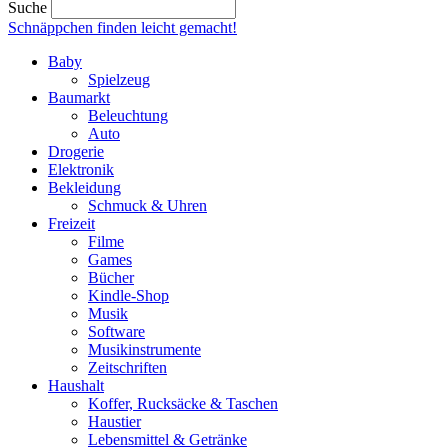
Suche
Schnäppchen finden
leicht gemacht!
Baby
Spielzeug
Baumarkt
Beleuchtung
Auto
Drogerie
Elektronik
Bekleidung
Schmuck & Uhren
Freizeit
Filme
Games
Bücher
Kindle-Shop
Musik
Software
Musikinstrumente
Zeitschriften
Haushalt
Koffer, Rucksäcke & Taschen
Haustier
Lebensmittel & Getränke