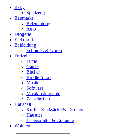
Baby
Spielzeug
Baumarkt
Beleuchtung
Auto
Drogerie
Elektronik
Bekleidung
Schmuck & Uhren
Freizeit
Filme
Games
Bücher
Kindle-Shop
Musik
Software
Musikinstrumente
Zeitschriften
Haushalt
Koffer, Rucksäcke & Taschen
Haustier
Lebensmittel & Getränke
Wohnen