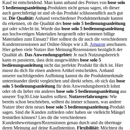
Kauf ist entscheidend. Man kann anhand des Preises von
bose solo
5 bedienungsanleitung
-Produkten nicht genau sagen, ob dieser
auch gerechtfertigt ist und ob das Produkt schlussendlich auch gut
ist.
Die Qualität:
Anhand verschiedener Produktmerkmale kannst
du erkennen, ob die Qualität des
bose solo 5 bedienungsanleitung
gut oder schlecht ist. Wurde das
bose solo 5 bedienungsanleitung
aus hochwertigen Materialien hergestellt oder kommen billige
Materialien zum Einsatz? Hier solltest du dir auch die verschiedenen
Kundenrezensionen auf Online-Shops wie z.B.
Amazon
anschauen.
Hier geben viele Nutzer ihre Meinung/Rezensionen bezüglich der
Qualität ab.
Das Anwendungsgebiet:
Je nach Nutzungsbereich
kann es passieren, dass dein ausgewähltes
bose solo 5
bedienungsanleitung
nicht das perfekte Produkt für dich ist. Hier
musst du dich für einen anderen Artikel entscheiden. Anhand
unserer nachfolgenden Auflistung kannst du die Produktmerkmale
untereinander direkt vergleichen und direkt sehen, ob sich das
bose
solo 5 bedienungsanleitung
für dein Anwendungsbereich lohnt
oder ob du lieber ein anderes
bose solo 5 bedienungsanleitung
aus
unserer Top30-Liste kaufen solltest.
Nutzererfahrungen:
Wie
bereits schon beschrieben, solltest du immer schauen, was andere
Nutzer über dein neues
bose solo 5 bedienungsanleitung
-Produkt
sagen. Sind die Kunden zufrieden oder haben sie vielleicht Mängel
feststellen können? Lies dir die verschiedenen
Kundenbewertungen/Rezensionen genau durch und du übertrage
deren Meinung auf deine Kaufintention.
Flexibilität:
Möchtest du