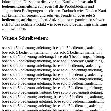
lohnen kann. Du solltest dich vor dem Kauf von
bose solo 5
bedienungsanleitung
auf jeden fall die Produktdetails und
allgemeinen Bedingungen anschauen. Dadurch wirst Du den Kauf
auf keinen Fall bereuen und sehr viel Freude an
bose solo 5
bedienungsanleitung
haben. Außerdem ist es garnicht so schwer
sich für das richtige Produkt wie
bose solo 5 bedienungsanleitung
zu entscheiden.
Weitere Schreibweisen:
ose solo 5 bedienungsanleitung, bse solo 5 bedienungsanleitung, boe solo 5 bedienungsanleitung, bos solo 5 bedienungsanleitung, bose solo 5 bedienungsanleitung, bose olo 5 bedienungsanleitung, bose slo 5 bedienungsanleitung, bose soo 5 bedienungsanleitung, bose sol 5 bedienungsanleitung, bose solo bedienungsanleitung, bose solo 5 edienungsanleitung, bose solo 5 bdienungsanleitung, bose solo 5 beienungsanleitung, bose solo 5 bedenungsanleitung, bose solo 5 bedinungsanleitung, bose solo 5 bedieungsanleitung, bose solo 5 bedienngsanleitung, bose solo 5 bedienugsanleitung, bose solo 5 bedienunsanleitung, bose solo 5 bedienunganleitung, bose solo 5 bedienungsnleitung, bose solo 5 bedienungsaleitung, bose solo 5 bedienungsaneitung, bose solo 5 bedienungsanlitung, bose solo 5 bedienungsanletung, bose solo 5 bedienungsanleiung, bose solo 5 bedienungsanleitng, bose solo 5 bedienungsanleitug, bose solo 5 bedienungsanleitun, bbose solo 5 bedienungsanleitung, boose solo 5 bedienungsanleitung, bosse solo 5 bedienungsanleitung, bosee solo 5 bedienungsanleitung, bose ssolo 5 bedienungsanleitung, bose soolo 5 bedienungsanleitung, bose sollo 5 bedienungsanleitung, bose soloo 5 bedienungsanleitung, bose solo 55 bedienungsanleitung, bose solo 5 bbedienungsanleitung, bose solo 5 beedienungsanleitung, bose solo 5 beddienungsanleitung, bose solo 5 bediienungsanleitung, bose solo 5 bedieenungsanleitung, bose solo 5 bediennungsanleitung, bose solo 5 bedienuungsanleitung, bose solo 5 bedienunngsanleitung, bose solo 5 bedienunggsanleitung, bose solo 5 bedienungssanleitung, bose solo 5 bedienungsaanleitung, bose solo 5 bedienungsannleitung, bose solo 5 bedienungsanlleitung, bose solo 5 bedienungsanleeitung, bose solo 5 bedienungsanleiitung, bose solo 5 bedienungsanleittung, bose solo 5 bedienungsanleituung, bose solo 5 bedienungsanleitunng, bose solo 5 bedienungsanleitungg, obse solo 5 bedienungsanleitung, bsoe solo 5 bedienungsanleitung, boes solo 5 bedienungsanleitung, bos esolo 5 bedienungsanleitung, boses olo 5 bedienungsanleitung, bose oslo 5 bedienungsanleitung, bose sloo 5 bedienungsanleitung, bose sool 5 bedienungsanleitung, bose sol o5 bedienungsanleitung, bose solo5 bedienungsanleitung, bose solo 5bedienungsanleitung, bose solo 5b edienungsanleitung, bose solo 5 ebdienungsanleitung, bose solo 5 bdeienungsanleitung, bose solo 5 beidenungsanleitung, bose solo 5 bedeinungsanleitung, bose solo 5 bedineungsanleitung, bose solo 5 bedieunngsanleitung, bose solo 5 bediennugsanleitung, bose solo 5 bedienugnsanleitung, bose solo 5 bedienunsganleitung, bose solo 5 bedienungasnleitung, bose solo 5 bedienungsnaleitung, bose solo 5 bedienungsalneitung, bose solo 5 bedienungsanelitung, bose solo 5 bedienungsanlietung, bose solo 5 bedienungsanletiung, bose solo 5 bedienungsanleiutng, bose solo 5 bedienungsanleitnug, bose solo 5 bedienungsanleitugn, bosesolo 5 bedienungsanleitung, bose solo5 bedienungsanleitung, bose solo 5bedienungsanleitung, ose solo 5 bedienungsanleitung, vose solo 5 bedienungsanleitung, fose solo 5 bedienungsanleitung, gose solo 5 bedienungsanleitung, hose solo 5 bedienungsanleitung, nose solo 5 bedienungsanleitung, bise solo 5 bedienungsanleitung, bkse solo 5 bedienungsanleitung, blse solo 5 bedienungsanleitung, bpse solo 5 bedienungsanleitung, b9se solo 5 bedienungsanleitung, b0se solo 5 bedienungsanleitung, boqe solo 5 bedienungsanleitung, bowe solo 5 bedienungsanleitung, boee solo 5 bedienungsanleitung, boze solo 5 bedienungsanleitung, boxe solo 5 bedienungsanleitung, boce solo 5 bedienungsanleitung, bosw solo 5 bedienungsanleitung, boss solo 5 bedienungsanleitung, bosd solo 5 bedienungsanleitung, bosf solo 5 bedienungsanleitung, bosr solo 5 bedienungsanleitung, bos3 solo 5 bedienungsanleitung, bos4 solo 5 bedienungsanleitung, bose qolo 5 bedienungsanleitung, bose wolo 5 bedienungsanleitung, bose eolo 5 bedienungsanleitung, bose zolo 5 bedienungsanleitung, bose xolo 5 bedienungsanleitung, bose colo 5 bedienungsanleitung, bose silo 5 bedienungsanleitung, bose sklo 5 bedienungsanleitung, bose sllo 5 bedienungsanleitung, bose splo 5 bedienungsanleitung, bose s9lo 5 bedienungsanleitung, bose s0lo 5 bedienungsanleitung, bose sopo 5 bedienungsanleitung, bose sooo 5 bedienungsanleitung, bose soio 5 bedienungsanleitung, bose soko 5 bedienungsanleitung, bose somo 5 bedienungsanleitung, bose soli 5 bedienungsanleitung, bose solk 5 bedienungsanleitung, bose soll 5 bedienungsanleitung, bose solp 5 bedienungsanleitung, bose sol9 5 bedienungsanleitung, bose sol0 5 bedienungsanleitung, bose solo r bedienungsanleitung, bose solo t bedienungsanleitung, bose solo y bedienungsanleitung, bose solo 5 edienungsanleitung, bose solo 5 vedienungsanleitung, bose solo 5 fedienungsanleitung, bose solo 5 gedienungsanleitung, bose solo 5 hedienungsanleitung, bose solo 5 nedienungsanleitung, bose solo 5 bwdienungsanleitung, bose solo 5 bsdienungsanleitung, bose solo 5 bddienungsanleitung, bose solo 5 bfdienungsanleitung, bose solo 5 brdienungsanleitung, bose solo 5 b3dienungsanleitung, bose solo 5 b4dienungsanleitung, bose solo 5 bexienungsanleitung, bose solo 5 besienungsanleitung, bose solo 5 bewienungsanleitung, bose solo 5 beeienungsanleitung, bose solo 5 berienungsanleitung, bose solo 5 befienungsanleitung, bose solo 5 bevienungsanleitung, bose solo 5 becienungsanleitung, bose solo 5 beduenungsanleitung, bose solo 5 bedjenungsanleitung, bose solo 5 bedkenungsanleitung, bose solo 5 bedlenungsanleitung, bose solo 5 bedoenungsanleitung, bose solo 5 bed8enungsanleitung, bose solo 5 bed9enungsanleitung, bose solo 5 bediwnungsanleitung, bose solo 5 bedisnungsanleitung, bose solo 5 bedidnungsanleitung, bose solo 5 bedifnungsanleitung, bose solo 5 bedirnungsanleitung, bose solo 5 bedi3nungsanleitung, bose solo 5 bedi4nungsanleitung, bose solo 5 bedie ungsanleitung, bose solo 5 bediebungsanleitung, bose solo 5 bediegungsanleitung, bose solo 5 bediehungsanleitung, bose solo 5 bediejungsanleitung, bose solo 5 bediemungsanleitung, bose solo 5 bedienyngsanleitung, bose solo 5 bedienhngsanleitung, bose solo 5 bedienjngsanleitung, bose solo 5 bedienkngsanleitung, bose solo 5 bedieningsanleitung, bose solo 5 bedien7ngsanleitung, bose solo 5 bedien8ngsanleitung, bose solo 5 bedienu gsanleitung, bose solo 5 bedienubgsanleitung, bose solo 5 bedienuggsanleitung, bose solo 5 bedienuhgsanleitung, bose solo 5 bedienujgsanleitung, bose solo 5 bedienumgsanleitung, bose solo 5 bedienunrsanleitung, bose solo 5 bedienunfsanleitung, bose solo 5 bedienunvsanleitung, bose solo 5 bedienuntsanleitung, bose solo 5 bedienunbsanleitung, bose solo 5 bedienunysanleitung, bose solo 5 bedienunhsanleitung, bose solo 5 bedienunnsanleitung, bose solo 5 bedienungqanleitung, bose solo 5 bedienungwanleitung, bose solo 5 bedienungeanleitung, bose solo 5 bedienungzanleitung, bose solo 5 bedienungxanleitung, bose solo 5 bedienungcanleitung, bose solo 5 bedienungsqnleitung, bose solo 5 bedienungswnleitung, bose solo 5 bedienungsznleitung, bose solo 5 bedienungsxnleitung, bose solo 5 bedienungsa leitung, bose solo 5 bedienungsableitung, bose solo 5 bedienungsagleitung, bose solo 5 bedienungsahleitung, bose solo 5 bedienungsajleitung, bose solo 5 bedienungsamleitung, bose solo 5 bedienungsanpeitung, bose solo 5 bedienungsanoeitung, bose solo 5 bedienungsanieitung, bose solo 5 bedienungsankeitung, bose solo 5 bedienungsanmeitung, bose solo 5 bedienungsanlwitung, bose solo 5 bedienungsanlsitung, bose solo 5 bedienungsanlditung, bose solo 5 bedienungsanlfitung, bose solo 5 bedienungsanlritung, bose solo 5 bedienungsanl3itung, bose solo 5 bedienungsanl4itung, bose solo 5 bedienungsanleutung, bose solo 5 bedienungsanlejtung, bose solo 5 bedienungsanlektung, bose solo 5 bedienungsanleltung, bose solo 5 bedienungsanleotung, bose solo 5 bedienungsanle8tung, bose solo 5 bedienungsanle9tung, bose solo 5 bedienungsanleirung, bose solo 5 bedienungsanleifung, bose solo 5 bedienungsanleigung, bose solo 5 bedienungsanleihung, bose solo 5 bedienungsanleiyung, bose solo 5 bedienungsanlei5ung, bose solo 5 bedienungsanlei6ung, bose solo 5 bedienungsanleityng, bose solo 5 bedienungsanleithng, bose solo 5 bedienungsanleitjng, bose solo 5 bedienungsanleitkng, bose solo 5 bedienungsanleiting, bose solo 5 bedienungsanleit7ng, bose solo 5 bedienungsanleit8ng, bose solo 5 bedienungsanleitu g, bose solo 5 bedienungsanleitubg, bose solo 5 bedienungsanleitugg, bose solo 5 bedienungsanleituhg, bose solo 5 bedienungsanleitujg, bose solo 5 bedienungsanleitumg, bose solo 5 bedienungsanleitunr, bose solo 5 bedienungsanleitunf, bose solo 5 bedienungsanleitunv, bose solo 5 bedienungsanleitunt, bose solo 5 bedienungsanleitunb, bose solo 5 bedienungsanleituny, bose solo 5 bedienungsanleitunh, bose solo 5 bedienungsanleitunn, bose solo 5 bedienungsanleitung, b ose solo 5 bedienungsanleitung, vbose solo 5 bedienungsanleitung, bvose solo 5 bedienungsanleitung, fbose solo 5 bedienungsanleitung, bfose solo 5 bedienungsanleitung, gbose solo 5 bedienungsanleitung, bgose solo 5 bedienungsanleitung, hbose solo 5 bedienungsanleitung, bhose solo 5 bedienungsanleitung, nbose solo 5 bedienungsanleitung, bnose solo 5 bedienungsanleitung, biose solo 5 bedienungsanleitung, boise solo 5 bedienungsanleitung, bkose solo 5 bedienungsanleitung, bokse solo 5 bedienungsanleitung, blose solo 5 bedienungsanleitung, bolse solo 5 bedienungsanleitung, bpose solo 5 bedienungsanleitung, bopse solo 5 bedienungsanleitung, b9ose solo 5 bedienungsanleitung, bo9se solo 5 bedienungsanleitung, b0ose solo 5 bedienungsanleitung, bo0se solo 5 bedienungsanleitung, boqse solo 5 bedienungsanleitung, bosqe solo 5 bedienungsanleitung, bowse solo 5 bedienungsanleitung, boswe solo 5 bedienungsanleitung, boese solo 5 bedienungsanleitung, bozse solo 5 bedienungsanleitung, bosze solo 5 bedienungsanleitung, boxse solo 5 bedienungsanleitung, bosxe solo 5 bedienungsanleitung, bocse solo 5 bedienungsanleitung, bosce solo 5 bedienungsanleitung, bosew solo 5 bedienungsanleitung,