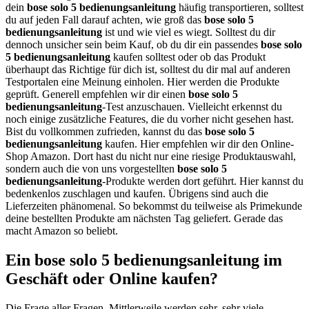
dein
bose solo 5 bedienungsanleitung
häufig transportieren, solltest
du auf jeden Fall darauf achten, wie groß das
bose solo 5
bedienungsanleitung
ist und wie viel es wiegt. Solltest du dir
dennoch unsicher sein beim Kauf, ob du dir ein passendes
bose solo
5 bedienungsanleitung
kaufen solltest oder ob das Produkt
überhaupt das Richtige für dich ist, solltest du dir mal auf anderen
Testportalen eine Meinung einholen. Hier werden die Produkte
geprüft. Generell empfehlen wir dir einen
bose solo 5
bedienungsanleitung
-Test anzuschauen. Vielleicht erkennst du
noch einige zusätzliche Features, die du vorher nicht gesehen hast.
Bist du vollkommen zufrieden, kannst du das
bose solo 5
bedienungsanleitung
kaufen. Hier empfehlen wir dir den Online-
Shop Amazon. Dort hast du nicht nur eine riesige Produktauswahl,
sondern auch die von uns vorgestellten
bose solo 5
bedienungsanleitung
-Produkte werden dort geführt. Hier kannst du
bedenkenlos zuschlagen und kaufen. Übrigens sind auch die
Lieferzeiten phänomenal. So bekommst du teilweise als Primekunde
deine bestellten Produkte am nächsten Tag geliefert. Gerade das
macht Amazon so beliebt.
Ein bose solo 5 bedienungsanleitung im
Geschäft oder Online kaufen?
Die Frage aller Fragen. Mittlerweile werden sehr, sehr viele