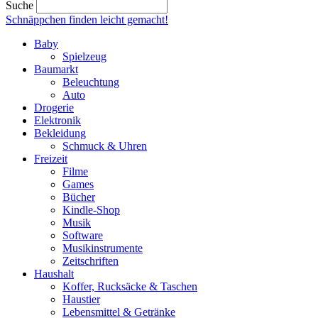
Suche
Schnäppchen finden
leicht gemacht!
Baby
Spielzeug
Baumarkt
Beleuchtung
Auto
Drogerie
Elektronik
Bekleidung
Schmuck & Uhren
Freizeit
Filme
Games
Bücher
Kindle-Shop
Musik
Software
Musikinstrumente
Zeitschriften
Haushalt
Koffer, Rucksäcke & Taschen
Haustier
Lebensmittel & Getränke