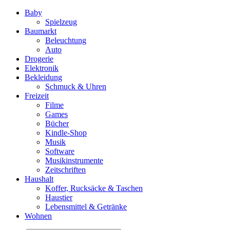
Baby
Spielzeug
Baumarkt
Beleuchtung
Auto
Drogerie
Elektronik
Bekleidung
Schmuck & Uhren
Freizeit
Filme
Games
Bücher
Kindle-Shop
Musik
Software
Musikinstrumente
Zeitschriften
Haushalt
Koffer, Rucksäcke & Taschen
Haustier
Lebensmittel & Getränke
Wohnen