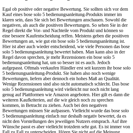
Egal ob positive oder negative Bewertung. Sie sollten sich vor dem
Kauf eines bose solo 5 bedienungsanleitung-Produkts immer im
klaren sein, dass Sie sich bei Bewertungen anschauen. Sowohl die
negativen, als auch die positiven Bewertungen. So sehen Sie in der
Regel direkt die Vor- und Nachteile vom Produkt und können so
eine bessere Kaufentscheidung reffen. Meistens geben die positiven
Bewertungen an, wie gut ein bose solo 5 bedienungsanleitung ist.
Hier ist aber auch wieder entscheidend, wie viele Personen das bose
solo 5 bedienungsanleitung bewertet haben. Man kann also in der
Regel davon sprechen, je mehr Rezensionen ein bose solo 5
bedienungsanleitung hat, um so besser ist es auch. Jedoch
aufgepasst. Oftmals verkaufen Händler erst seit kurzem ihr bose solo
5 bedienungsanleitung-Produkt. Sie haben also noch wenige
Bewertungen, liefern aber dennoch ein hohes Maß an Qualität.
Wenige Rezensionen sind also nicht automatisch schlecht. Das bose
solo 5 bedienungsanleitung wird vielleicht nur noch nicht lang
genug auf Plattformen wie Amazon angeboten. Hier gilt es dann die
weiteren Kaufkriterien, auf die wir gleich noch zu sprechen
kommen, in Betracht zu ziehen. Auch bei den negativen
Bewertungen müssen Sie aufpassen. Vielleicht wurde das bose solo
5 bedienungsanleitung einfach nur deshalb negativ bewertet, da es
nicht den Vorstellungen des jeweiligen Nutzers entsprach. Auf ihre
Wünsche passt es aber vielleicht trotzdem sehr gut. Es ist immer von
Fall zu Fall zu unterscheiden. Hören Sie nicht auf die Meinung