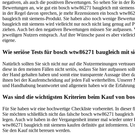
negativen, als auch die positiven Bewertungen. So sehen Sie in der 
Bewertungen an, wie gut ein bosch wtw86271 baugleich mit siemens i
in der Regel davon sprechen, je mehr Rezensionen ein bosch wtw86271
baugleich mit siemens-Produkt. Sie haben also noch wenige Bewertun
baugleich mit siemens wird vielleicht nur noch nicht lang genug auf 
ziehen. Auch bei den negativen Bewertungen müssen Sie aufpassen. Vi
jeweiligen Nutzers entsprach. Auf ihre Wünsche passt es aber vielleic
eigene.
Wie seriöse Tests für bosch wtw86271 baugleich mit s
Natürlich sollten Sie sich nicht nur auf die Nutzermeinungen vertr
diese in den meisten Fällen nicht seriös, sodass Sie hier aufpassen 
der Hand gehalten haben und somit eine transparente Aussage über d
ihnen bei der Kaufentscheidung auf jeden Fall weiterhelfen. Unserer
und Handhabung beantwortet und allgemein haben wir die Erfahrunge
Was sind die wichtigsten Kriterien beim Kauf von bo
Für Sie haben wir eine hochwertige Checkliste vorbereitet. In diese
Sie möchten schließlich nicht das falsche bosch wtw86271 baugleich 
legen. Auch wir haben in der Vergangenheit immer mal wieder unter F
wtw86271 baugleich mit siemens kaufen definitiv gut informieren. Uns
Sie den Kauf nicht bereuen werden.