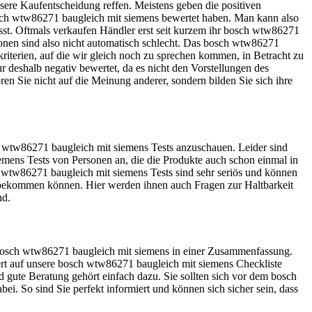
sere Kaufentscheidung reffen. Meistens geben die positiven
osch wtw86271 baugleich mit siemens bewertet haben. Man kann also
sst. Oftmals verkaufen Händler erst seit kurzem ihr bosch wtw86271
onen sind also nicht automatisch schlecht. Das bosch wtw86271
riterien, auf die wir gleich noch zu sprechen kommen, in Betracht zu
deshalb negativ bewertet, da es nicht den Vorstellungen des
ren Sie nicht auf die Meinung anderer, sondern bilden Sie sich ihre
h wtw86271 baugleich mit siemens Tests anzuschauen. Leider sind
iemens Tests von Personen an, die die Produkte auch schon einmal in
 wtw86271 baugleich mit siemens Tests sind sehr seriös und können
ie bekommen können. Hier werden ihnen auch Fragen zur Haltbarkeit
nd.
as bosch wtw86271 baugleich mit siemens in einer Zusammenfassung.
ert auf unsere bosch wtw86271 baugleich mit siemens Checkliste
 gute Beratung gehört einfach dazu. Sie sollten sich vor dem bosch
i. So sind Sie perfekt informiert und können sich sicher sein, dass