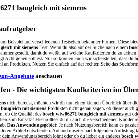
86271 baugleich mit siemens
aufratgeber
 zum Beispiel auf verschiedenen Testseiten bekannter Firmen. Diese biete
leich mit siemens
-Test. Wenn du also auf der Suche nach einem
bos
mmengestellt, damit du weißt, auf welche Kaufkriterien du zu achten 
gt Acht geben solltest. Nur so können auch wir sicherstellen, dass du 
 an Produkten. Nutzen Sie einfach auf der rechten Seite das Suchform
on-Angebote
anschauen
en - Die wichtigsten Kaufkriterien im Übe
ens
nicht bereust, möchten wir dir nun einen kleinen Überblick über di
baugleich mit siemens
-Produkten nicht genau sagen, ob dieser auch ge
, ob die Qualität des
bosch wtw86271 baugleich mit siemens
gut ode
alien zum Einsatz? Hier solltest du dir auch die verschiedenen Kunden
 ab.
Das Anwendungsgebiet:
Je nach Nutzungsbereich kann es passier
n anderen Artikel entscheiden. Anhand unserer nachfolgenden Auflistung
r dein Anwendungsbereich lohnt oder ob du lieber ein anderes
bosch w