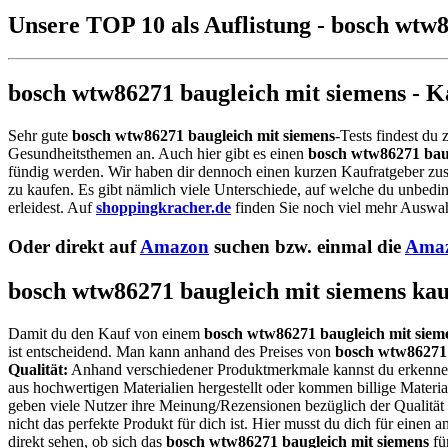
Unsere TOP 10 als Auflistung - bosch wtw
bosch wtw86271 baugleich mit siemens - K
Sehr gute
bosch wtw86271 baugleich mit siemens
-Tests findest du
Gesundheitsthemen an. Auch hier gibt es einen
bosch wtw86271 baug
fündig werden. Wir haben dir dennoch einen kurzen Kaufratgeber zusa
zu kaufen. Es gibt nämlich viele Unterschiede, auf welche du unbedin
erleidest. Auf
shoppingkracher.de
finden Sie noch viel mehr Auswahl
Oder direkt auf
Amazon
suchen bzw. einmal die
Amaz
bosch wtw86271 baugleich mit siemens kauf
Damit du den Kauf von einem
bosch wtw86271 baugleich mit siem
ist entscheidend. Man kann anhand des Preises von
bosch wtw86271 
Qualität:
Anhand verschiedener Produktmerkmale kannst du erkennen
aus hochwertigen Materialien hergestellt oder kommen billige Materi
geben viele Nutzer ihre Meinung/Rezensionen bezüglich der Qualität
nicht das perfekte Produkt für dich ist. Hier musst du dich für eine
direkt sehen, ob sich das
bosch wtw86271 baugleich mit siemens
fü