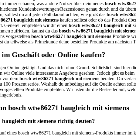
t du immer schauen, was andere Nutzer über dein neues
bosch wtw86271
verschiedenen Kundenbewertungen/Rezensionen genau durch und du über
n, solltest du auf jeden Fall darauf achten, wie groß das
bosch wtw8627
86271 baugleich mit siemens
kaufen solltest oder ob das Produkt überh
t. Generell empfehlen wir dir einen
bosch wtw86271 baugleich mit s
kommen zufrieden, kannst du das
bosch wtw86271 baugleich mit sieme
uns vorgestellten
bosch wtw86271 baugleich mit siemens
-Produkte we
 du teilweise als Primekunde deine bestellten Produkte am nächsten T
 im Geschäft oder Online kaufen?
gen Online getätigt. Und das nicht ohne Grund. Schließlich sind hier di
n wir Online viele interessante Angebote gesehen. Jedoch gibt es beim
ch vor dem
bosch wtw86271 baugleich mit siemens
beraten. Du verläss
zu 100 Prozent seriös. Weshalb du unbedingt auf die Quelle achten soll
vorgestellten Produkte empfehlen. Wir listen dir die Bestseller auf, we
ingerlebnis.
on bosch wtw86271 baugleich mit siemens
augleich mit siemens richtig deuten?
 Kauf eines bosch wtw86271 baugleich mit siemens-Produkts immer im k