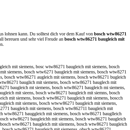
aus lohnen kann. Du solltest dich vor dem Kauf von
bosch wtw86271
ll bereuen und sehr viel Freude an
bosch wtw86271 baugleich mit
n.
mens, bosch wtw86271 bxugleich mit siemens, bosch wtw86271 baygleich mit siemens, bosch wtw86271 bahgleich mit siemens, bosch wtw86271 bajgleich mit siemens, bosch wtw86271 bakgleich mit siemens, bosch wtw86271 baigleich mit siemens, bosch wtw86271 ba7gleich mit siemens, bosch wtw86271 ba8gleich mit siemens, bosch wtw86271 baurleich mit siemens, bosch wtw86271 baufleich mit siemens, bosch wtw86271 bauvleich mit siemens, bosch wtw86271 bautleich mit siemens, bosch wtw86271 baubleich mit siemens, bosch wtw86271 bauyleich mit siemens, bosch wtw86271 bauhleich mit siemens, bosch wtw86271 baunleich mit siemens, bosch wtw86271 baugpeich mit siemens, bosch wtw86271 baugoeich mit siemens, bosch wtw86271 baugieich mit siemens, bosch wtw86271 baugkeich mit siemens, bosch wtw86271 baugmeich mit siemens, bosch wtw86271 bauglwich mit siemens, bosch wtw86271 bauglsich mit siemens, bosch wtw86271 baugldich mit siemens, bosch wtw86271 bauglfich mit siemens, bosch wtw86271 bauglrich mit siemens, bosch wtw86271 baugl3ich mit siemens, bosch wtw86271 baugl4ich mit siemens, bosch wtw86271 baugleuch mit siemens, bosch wtw86271 bauglejch mit siemens, bosch wtw86271 bauglekch mit siemens, bosch wtw86271 bauglelch mit siemens, bosch wtw86271 baugleoch mit siemens, bosch wtw86271 baugle8ch mit siemens, bosch wtw86271 baugle9ch mit siemens, bosch wtw86271 bauglei h mit siemens, bosch wtw86271 baugleixh mit siemens, bosch wtw86271 baugleish mit siemens, bosch wtw86271 baugleidh mit siemens, bosch wtw86271 baugleifh mit siemens, bosch wtw86271 baugleivh mit siemens, bosch wtw86271 baugleicb mit siemens, bosch wtw86271 baugleicg mit siemens, bosch wtw86271 baugleict mit siemens, bosch wtw86271 baugleicy mit siemens, bosch wtw86271 baugleicu mit siemens, bosch wtw86271 baugleicj mit siemens, bosch wtw86271 baugleicm mit siemens, bosch wtw86271 baugleicn mit siemens, bosch wtw86271 baugleich it siemens, bosch wtw86271 baugleich nit siemens, bosch wtw86271 baugleich hit siemens, bosch wtw86271 baugleich jit siemens, bosch wtw86271 baugleich kit siemens, bosch wtw86271 baugleich lit siemens, bosch wtw86271 baugleich mut siemens, bosch wtw86271 baugleich mjt siemens, bosch wtw86271 baugleich mkt siemens, bosch wtw86271 baugleich mlt siemens, bosch wtw86271 baugleich mot siemens, bosch wtw86271 baugleich m8t siemens, bosch wtw86271 baugleich m9t siemens, bosch wtw86271 baugleich mir siemens, bosch wtw86271 baugleich mif siemens, bosch wtw86271 baugleich mig siemens, bosch wtw86271 baugleich mih siemens, bosch wtw86271 baugleich miy siemens, bosch wtw86271 baugleich mi5 siemens, bosch wtw86271 baugleich mi6 siemens, bosch wtw86271 baugleich mit qiemens, bosch wtw86271 baugleich mit wiemens, bosch wtw86271 baugleich mit eiemens, bosch wtw86271 baugleich mit ziemens, bosch wtw86271 baugleich mit xiemens, bosch wtw86271 baugleich mit ciemens, bosch wtw86271 baugleich mit suemens, bosch wtw86271 baugleich mit sjemens, bosch wtw86271 baugleich mit skemens, bosch wtw86271 baugleich mit slemens, bosch wtw86271 baugleich mit soemens, bosch wtw86271 baugleich mit s8emens, bosch wtw86271 baugleich mit s9emens, bosch wtw86271 baugleich mit siwmens, bosch wtw