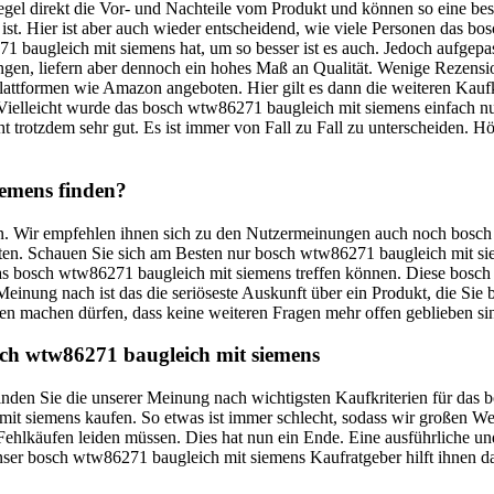
Regel direkt die Vor- und Nachteile vom Produkt und können so eine bes
st. Hier ist aber auch wieder entscheidend, wie viele Personen das b
 baugleich mit siemens hat, um so besser ist es auch. Jedoch aufgepa
gen, liefern aber dennoch ein hohes Maß an Qualität. Wenige Rezensi
Plattformen wie Amazon angeboten. Hier gilt es dann die weiteren Kaufk
elleicht wurde das bosch wtw86271 baugleich mit siemens einfach nur 
ht trotzdem sehr gut. Es ist immer von Fall zu Fall zu unterscheiden. Hö
iemens finden?
auen. Wir empfehlen ihnen sich zu den Nutzermeinungen auch noch bosc
sollten. Schauen Sie sich am Besten nur bosch wtw86271 baugleich mit s
as bosch wtw86271 baugleich mit siemens treffen können. Diese bosch
 Meinung nach ist das die seriöseste Auskunft über ein Produkt, die S
n machen dürfen, dass keine weiteren Fragen mehr offen geblieben si
sch wtw86271 baugleich mit siemens
r finden Sie die unserer Meinung nach wichtigsten Kaufkriterien für d
mit siemens kaufen. So etwas ist immer schlecht, sodass wir großen W
ehlkäufen leiden müssen. Dies hat nun ein Ende. Eine ausführliche und
er bosch wtw86271 baugleich mit siemens Kaufratgeber hilft ihnen dabe