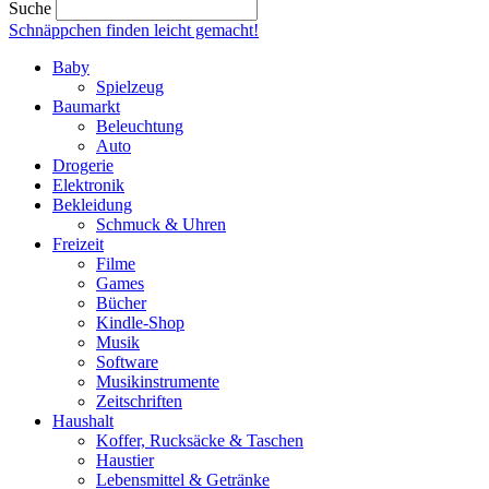
Suche
Schnäppchen finden
leicht gemacht!
Baby
Spielzeug
Baumarkt
Beleuchtung
Auto
Drogerie
Elektronik
Bekleidung
Schmuck & Uhren
Freizeit
Filme
Games
Bücher
Kindle-Shop
Musik
Software
Musikinstrumente
Zeitschriften
Haushalt
Koffer, Rucksäcke & Taschen
Haustier
Lebensmittel & Getränke