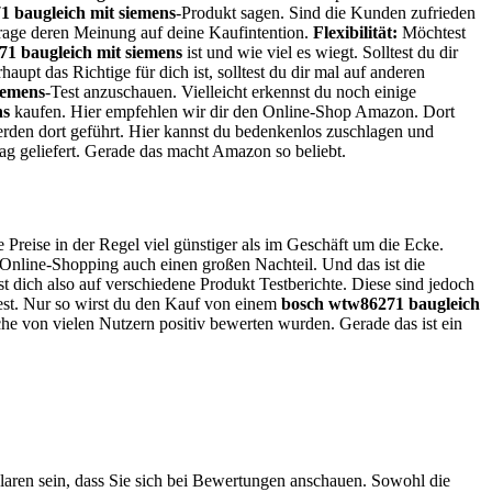
 baugleich mit siemens
-Produkt sagen. Sind die Kunden zufrieden
trage deren Meinung auf deine Kaufintention.
Flexibilität:
Möchtest
1 baugleich mit siemens
ist und wie viel es wiegt. Solltest du dir
aupt das Richtige für dich ist, solltest du dir mal auf anderen
iemens
-Test anzuschauen. Vielleicht erkennst du noch einige
ns
kaufen. Hier empfehlen wir dir den Online-Shop Amazon. Dort
rden dort geführt. Hier kannst du bedenkenlos zuschlagen und
ag geliefert. Gerade das macht Amazon so beliebt.
e Preise in der Regel viel günstiger als im Geschäft um die Ecke.
 Online-Shopping auch einen großen Nachteil. Und das ist die
t dich also auf verschiedene Produkt Testberichte. Diese sind jedoch
test. Nur so wirst du den Kauf von einem
bosch wtw86271 baugleich
lche von vielen Nutzern positiv bewerten wurden. Gerade das ist ein
laren sein, dass Sie sich bei Bewertungen anschauen. Sowohl die