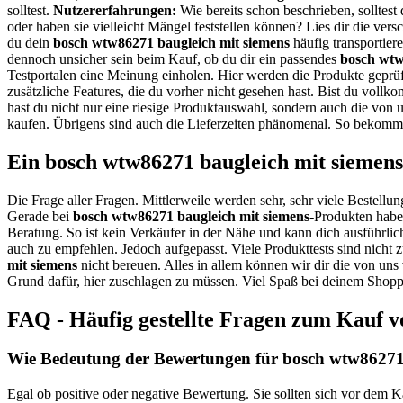
solltest.
Nutzererfahrungen:
Wie bereits schon beschrieben, solltes
oder haben sie vielleicht Mängel feststellen können? Lies dir die 
du dein
bosch wtw86271 baugleich mit siemens
häufig transportiere
dennoch unsicher sein beim Kauf, ob du dir ein passendes
bosch wtw
Testportalen eine Meinung einholen. Hier werden die Produkte geprüf
zusätzliche Features, die du vorher nicht gesehen hast. Bist du voll
hast du nicht nur eine riesige Produktauswahl, sondern auch die von 
kaufen. Übrigens sind auch die Lieferzeiten phänomenal. So bekommst
Ein bosch wtw86271 baugleich mit siemens
Die Frage aller Fragen. Mittlerweile werden sehr, sehr viele Bestellun
Gerade bei
bosch wtw86271 baugleich mit siemens
-Produkten habe
Beratung. So ist kein Verkäufer in der Nähe und kann dich ausführli
auch zu empfehlen. Jedoch aufgepasst. Viele Produkttests sind nicht 
mit siemens
nicht bereuen. Alles in allem können wir dir die von uns 
Grund dafür, hier zuschlagen zu müssen. Viel Spaß bei deinem Shopp
FAQ - Häufig gestellte Fragen zum Kauf v
Wie Bedeutung der Bewertungen für bosch wtw86271 b
Egal ob positive oder negative Bewertung. Sie sollten sich vor dem