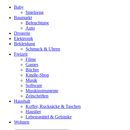
Baby
Spielzeug
Baumarkt
Beleuchtung
Auto
Drogerie
Elektronik
Bekleidung
Schmuck & Uhren
Freizeit
Filme
Games
Bücher
Kindle-Shop
Musik
Software
Musikinstrumente
Zeitschriften
Haushalt
Koffer, Rucksäcke & Taschen
Haustier
Lebensmittel & Getränke
Wohnen