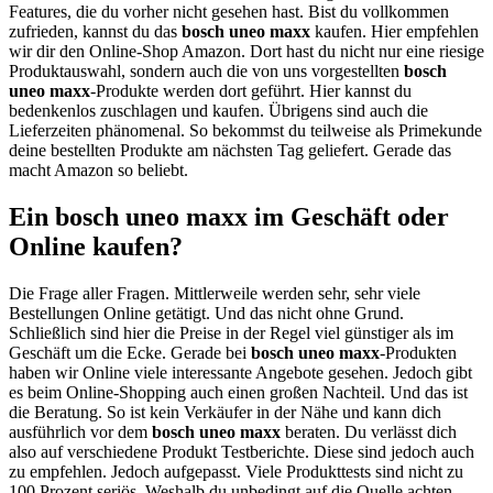
Features, die du vorher nicht gesehen hast. Bist du vollkommen
zufrieden, kannst du das
bosch uneo maxx
kaufen. Hier empfehlen
wir dir den Online-Shop Amazon. Dort hast du nicht nur eine riesige
Produktauswahl, sondern auch die von uns vorgestellten
bosch
uneo maxx
-Produkte werden dort geführt. Hier kannst du
bedenkenlos zuschlagen und kaufen. Übrigens sind auch die
Lieferzeiten phänomenal. So bekommst du teilweise als Primekunde
deine bestellten Produkte am nächsten Tag geliefert. Gerade das
macht Amazon so beliebt.
Ein bosch uneo maxx im Geschäft oder
Online kaufen?
Die Frage aller Fragen. Mittlerweile werden sehr, sehr viele
Bestellungen Online getätigt. Und das nicht ohne Grund.
Schließlich sind hier die Preise in der Regel viel günstiger als im
Geschäft um die Ecke. Gerade bei
bosch uneo maxx
-Produkten
haben wir Online viele interessante Angebote gesehen. Jedoch gibt
es beim Online-Shopping auch einen großen Nachteil. Und das ist
die Beratung. So ist kein Verkäufer in der Nähe und kann dich
ausführlich vor dem
bosch uneo maxx
beraten. Du verlässt dich
also auf verschiedene Produkt Testberichte. Diese sind jedoch auch
zu empfehlen. Jedoch aufgepasst. Viele Produkttests sind nicht zu
100 Prozent seriös. Weshalb du unbedingt auf die Quelle achten