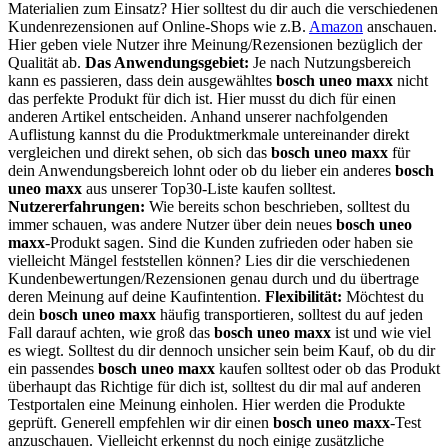
Materialien zum Einsatz? Hier solltest du dir auch die verschiedenen
Kundenrezensionen auf Online-Shops wie z.B.
Amazon
anschauen.
Hier geben viele Nutzer ihre Meinung/Rezensionen bezüglich der
Qualität ab.
Das Anwendungsgebiet:
Je nach Nutzungsbereich
kann es passieren, dass dein ausgewähltes
bosch uneo maxx
nicht
das perfekte Produkt für dich ist. Hier musst du dich für einen
anderen Artikel entscheiden. Anhand unserer nachfolgenden
Auflistung kannst du die Produktmerkmale untereinander direkt
vergleichen und direkt sehen, ob sich das
bosch uneo maxx
für
dein Anwendungsbereich lohnt oder ob du lieber ein anderes
bosch
uneo maxx
aus unserer Top30-Liste kaufen solltest.
Nutzererfahrungen:
Wie bereits schon beschrieben, solltest du
immer schauen, was andere Nutzer über dein neues
bosch uneo
maxx
-Produkt sagen. Sind die Kunden zufrieden oder haben sie
vielleicht Mängel feststellen können? Lies dir die verschiedenen
Kundenbewertungen/Rezensionen genau durch und du übertrage
deren Meinung auf deine Kaufintention.
Flexibilität:
Möchtest du
dein
bosch uneo maxx
häufig transportieren, solltest du auf jeden
Fall darauf achten, wie groß das
bosch uneo maxx
ist und wie viel
es wiegt. Solltest du dir dennoch unsicher sein beim Kauf, ob du dir
ein passendes
bosch uneo maxx
kaufen solltest oder ob das Produkt
überhaupt das Richtige für dich ist, solltest du dir mal auf anderen
Testportalen eine Meinung einholen. Hier werden die Produkte
geprüft. Generell empfehlen wir dir einen
bosch uneo maxx
-Test
anzuschauen. Vielleicht erkennst du noch einige zusätzliche