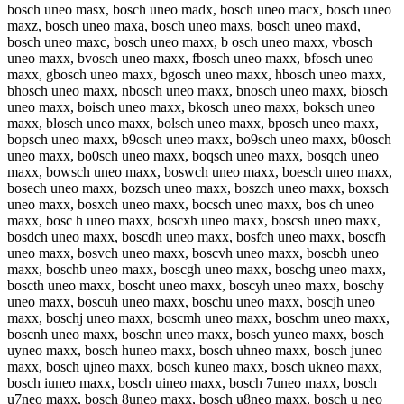
bosch uneo masx, bosch uneo madx, bosch uneo macx, bosch uneo
maxz, bosch uneo maxa, bosch uneo maxs, bosch uneo maxd,
bosch uneo maxc, bosch uneo maxx, b osch uneo maxx, vbosch
uneo maxx, bvosch uneo maxx, fbosch uneo maxx, bfosch uneo
maxx, gbosch uneo maxx, bgosch uneo maxx, hbosch uneo maxx,
bhosch uneo maxx, nbosch uneo maxx, bnosch uneo maxx, biosch
uneo maxx, boisch uneo maxx, bkosch uneo maxx, boksch uneo
maxx, blosch uneo maxx, bolsch uneo maxx, bposch uneo maxx,
bopsch uneo maxx, b9osch uneo maxx, bo9sch uneo maxx, b0osch
uneo maxx, bo0sch uneo maxx, boqsch uneo maxx, bosqch uneo
maxx, bowsch uneo maxx, boswch uneo maxx, boesch uneo maxx,
bosech uneo maxx, bozsch uneo maxx, boszch uneo maxx, boxsch
uneo maxx, bosxch uneo maxx, bocsch uneo maxx, bos ch uneo
maxx, bosc h uneo maxx, boscxh uneo maxx, boscsh uneo maxx,
bosdch uneo maxx, boscdh uneo maxx, bosfch uneo maxx, boscfh
uneo maxx, bosvch uneo maxx, boscvh uneo maxx, boscbh uneo
maxx, boschb uneo maxx, boscgh uneo maxx, boschg uneo maxx,
boscth uneo maxx, boscht uneo maxx, boscyh uneo maxx, boschy
uneo maxx, boscuh uneo maxx, boschu uneo maxx, boscjh uneo
maxx, boschj uneo maxx, boscmh uneo maxx, boschm uneo maxx,
boscnh uneo maxx, boschn uneo maxx, bosch yuneo maxx, bosch
uyneo maxx, bosch huneo maxx, bosch uhneo maxx, bosch juneo
maxx, bosch ujneo maxx, bosch kuneo maxx, bosch ukneo maxx,
bosch iuneo maxx, bosch uineo maxx, bosch 7uneo maxx, bosch
u7neo maxx, bosch 8uneo maxx, bosch u8neo maxx, bosch u neo