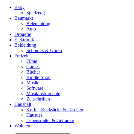
Baby
Spielzeug
Baumarkt
Beleuchtung
Auto
Drogerie
Elektronik
Bekleidung
Schmuck & Uhren
Freizeit
Filme
Games
Bücher
Kindle-Shop
Musik
Software
Musikinstrumente
Zeitschriften
Haushalt
Koffer, Rucksäcke & Taschen
Haustier
Lebensmittel & Getränke
Wohnen