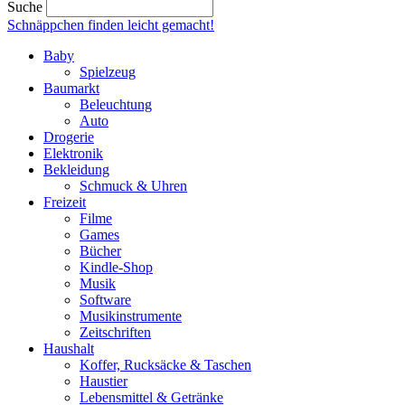
Suche
Schnäppchen finden
leicht gemacht!
Baby
Spielzeug
Baumarkt
Beleuchtung
Auto
Drogerie
Elektronik
Bekleidung
Schmuck & Uhren
Freizeit
Filme
Games
Bücher
Kindle-Shop
Musik
Software
Musikinstrumente
Zeitschriften
Haushalt
Koffer, Rucksäcke & Taschen
Haustier
Lebensmittel & Getränke