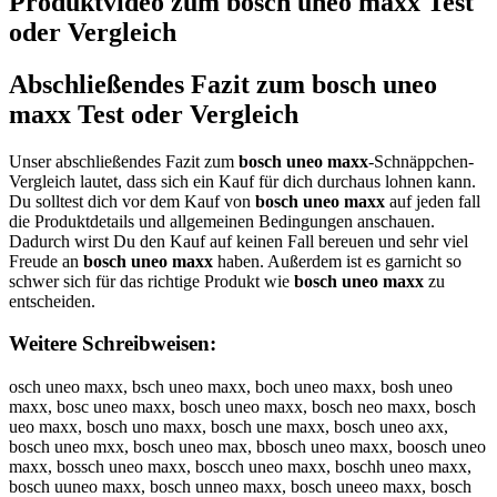
Produktvideo zum
bosch uneo maxx
Test
oder Vergleich
Abschließendes Fazit zum
bosch uneo
maxx
Test oder Vergleich
Unser abschließendes Fazit zum
bosch uneo maxx
-Schnäppchen-
Vergleich lautet, dass sich ein Kauf für dich durchaus lohnen kann.
Du solltest dich vor dem Kauf von
bosch uneo maxx
auf jeden fall
die Produktdetails und allgemeinen Bedingungen anschauen.
Dadurch wirst Du den Kauf auf keinen Fall bereuen und sehr viel
Freude an
bosch uneo maxx
haben. Außerdem ist es garnicht so
schwer sich für das richtige Produkt wie
bosch uneo maxx
zu
entscheiden.
Weitere Schreibweisen:
osch uneo maxx, bsch uneo maxx, boch uneo maxx, bosh uneo
maxx, bosc uneo maxx, bosch uneo maxx, bosch neo maxx, bosch
ueo maxx, bosch uno maxx, bosch une maxx, bosch uneo axx,
bosch uneo mxx, bosch uneo max, bbosch uneo maxx, boosch uneo
maxx, bossch uneo maxx, boscch uneo maxx, boschh uneo maxx,
bosch uuneo maxx, bosch unneo maxx, bosch uneeo maxx, bosch