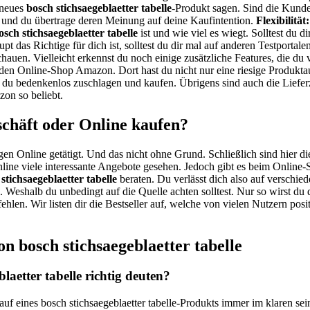
 neues
bosch stichsaegeblaetter tabelle
-Produkt sagen. Sind die Kunden
und du übertrage deren Meinung auf deine Kaufintention.
Flexibilität:
osch stichsaegeblaetter tabelle
ist und wie viel es wiegt. Solltest du 
pt das Richtige für dich ist, solltest du dir mal auf anderen Testporta
chauen. Vielleicht erkennst du noch einige zusätzliche Features, die du
den Online-Shop Amazon. Dort hast du nicht nur eine riesige Produkta
t du bedenkenlos zuschlagen und kaufen. Übrigens sind auch die Liefe
zon so beliebt.
schäft oder Online kaufen?
gen Online getätigt. Und das nicht ohne Grund. Schließlich sind hier di
ine viele interessante Angebote gesehen. Jedoch gibt es beim Online-S
stichsaegeblaetter tabelle
beraten. Du verlässt dich also auf verschie
ös. Weshalb du unbedingt auf die Quelle achten solltest. Nur so wirst 
ehlen. Wir listen dir die Bestseller auf, welche von vielen Nutzern pos
n bosch stichsaegeblaetter tabelle
aetter tabelle richtig deuten?
auf eines bosch stichsaegeblaetter tabelle-Produkts immer im klaren se