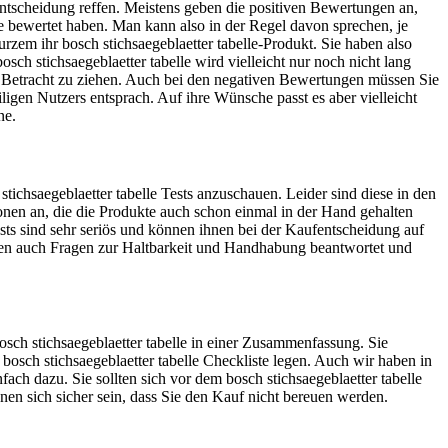
entscheidung reffen. Meistens geben die positiven Bewertungen an,
elle bewertet haben. Man kann also in der Regel davon sprechen, je
urzem ihr bosch stichsaegeblaetter tabelle-Produkt. Sie haben also
h stichsaegeblaetter tabelle wird vielleicht nur noch nicht lang
n Betracht zu ziehen. Auch bei den negativen Bewertungen müssen Sie
iligen Nutzers entsprach. Auf ihre Wünsche passt es aber vielleicht
ne.
ichsaegeblaetter tabelle Tests anzuschauen. Leider sind diese in den
rsonen an, die die Produkte auch schon einmal in der Hand gehalten
ests sind sehr seriös und können ihnen bei der Kaufentscheidung auf
hnen auch Fragen zur Haltbarkeit und Handhabung beantwortet und
bosch stichsaegeblaetter tabelle in einer Zusammenfassung. Sie
 bosch stichsaegeblaetter tabelle Checkliste legen. Auch wir haben in
ch dazu. Sie sollten sich vor dem bosch stichsaegeblaetter tabelle
önnen sich sicher sein, dass Sie den Kauf nicht bereuen werden.