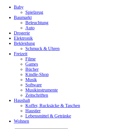
Baby
Spielzeug
Baumarkt
Beleuchtung
Auto
Drogerie
Elektronik
Bekleidung
Schmuck & Uhren
Freizeit
Filme
Games
Bücher
Kindle-Shop
Musik
Software
Musikinstrumente
Zeitschriften
Haushalt
Koffer, Rucksäcke & Taschen
Haustier
Lebensmittel & Getränke
Wohnen