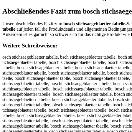
Abschließendes Fazit zum
bosch stichsaege
Unser abschließendes Fazit zum
bosch stichsaegeblaetter tabelle
-Sc
tabelle
auf jeden fall die Produktdetails und allgemeinen Bedingunge
Außerdem ist es garnicht so schwer sich für das richtige Produkt wie
Weitere Schreibweisen:
osch stichsaegeblaetter tabelle, bsch stichsaegeblaetter tabelle, boch stichsaegeblaetter tabelle, bosh stichsaegeblaetter tabelle, bosc stichsaegeblaetter tabelle, bosch stichsaegeblaetter tabelle, bosch tichsaegeblaetter tabelle, bosch sichsaegeblaetter tabelle, bosch stchsaegeblaetter tabelle, bosch stihsaegeblaetter tabelle, bosch sticsaegeblaetter tabelle, bosch stichaegeblaetter tabelle, bosch stichsegeblaetter tabelle, bosch stichsageblaetter tabelle, bosch stichsaeeblaetter tabelle, bosch stichsaegblaetter tabelle, bosch stichsaegelaetter tabelle, bosch stichsaegebaetter tabelle, bosch stichsaegebletter tabelle, bosch stichsaegeblatter tabelle, bosch stichsaegeblaeter tabelle, bosch stichsaegeblaettr tabelle, bosch stichsaegeblaette tabelle, bosch stichsaegeblaetter abelle, bosch stichsaegeblaetter tbelle, bosch stichsaegeblaetter taelle, bosch stichsaegeblaetter tablle, bosch stichsaegeblaetter tabele, bosch stichsaegeblaetter tabell, bbosch stichsaegeblaetter tabelle, boosch stichsaegeblaetter tabelle, bossch stichsaegeblaetter tabelle, boscch stichsaegeblaetter tabelle, boschh stichsaegeblaetter tabelle, bosch sstichsaegeblaetter tabelle, bosch sttichsaegeblaetter tabelle, bosch stiichsaegeblaetter tabelle, bosch sticchsaegeblaetter tabelle, bosch stichhsaegeblaetter tabelle, bosch stichssaegeblaetter tabelle, bosch stichsaaegeblaetter tabelle, bosch stichsaeegeblaetter tabelle, bosch stichsaeggeblaetter tabelle, bosch stichsaegeeblaetter tabelle, bosch stichsaegebblaetter tabelle, bosch stichsaegebllaetter tabelle, bosch stichsaegeblaaetter tabelle, bosch stichsaegeblaeetter tabelle, bosch stichsaegeblaettter tabelle, bosch stichsaegeblaetteer tabelle, bosch stichsaegeblaetterr tabelle, bosch stichsaegeblaetter ttabelle, bosch stichsaegeblaetter taabelle, bosch stichsaegeblaetter tabbelle, bosch stichsaegeblaetter tabeelle, bosch stichsaegeblaetter tabellle, bosch stichsaegeblaetter tabellee, obsch stichsaegeblaetter tabelle, bsoch stichsaegeblaetter tabelle, bocsh stichsaegeblaetter tabelle, boshc stichsaegeblaetter tabelle, bosc hstichsaegeblaetter tabelle, boschs tichsaegeblaetter tabelle, bosch tsichsaegeblaetter tabelle, bosch sitchsaegeblaetter tabelle, bosch stcihsaegeblaetter tabelle, bosch stihcsaegeblaetter tabelle, bosch sticshaegeblaetter tabelle, bosch stichasegeblaetter tabelle, bosch stichseageblaetter tabelle, bosch stichsageeblaetter tabelle, bosch stichsaeegblaetter tabelle, bosch stichsaegbelaetter tabelle, bosch stichsaegelbaetter tabelle, bosch stichsaegebaletter tabelle, bosch stichsaegebleatter tabelle, bosch stichsaegeblateter tabelle, bosch stichsaegeblaetetr tabelle, bosch stichsaegeblaettre tabelle, bosch stichsaegeblaette rtabelle, bosch stichsaegeblaettert abelle, bosch stichsaegeblaetter atbelle, bosch stichsaegeblaetter tbaelle, bosch stichsaegeblaetter taeblle, bosch stichsaegeblaetter tablele, bosch stichsaegeblaetter tabelel, boschstichsaegeblaetter tabelle, bosch stichsaegeblaettertabelle, osch stichsaegeblaetter tabelle, vosch stichsaegeblaetter tabelle, fosch stichsaegeblaetter tabelle, gosch stichsaegeblaetter tabelle, hosch stichsaegeblaetter tabelle, nosch stichsaegeblaetter tabelle, bisch stichsaegeblaetter tabelle, bksch stichsaegeblaetter tabelle, blsch stichsaegeblaetter tabelle, bpsch stichsaegeblaetter tabelle, b9sch stichsaegeblaetter tabelle, b0sch stichsaegeblaetter tabelle, boqch stichsaegeblaetter tabelle, bowch stichsaegeblaetter tabelle, boech stichsaegeblaetter tabelle, bozch stichsaegeblaetter tabelle, boxch stichsaegeblaetter tabelle, bocch stichsaegeblaetter t