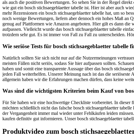
als auch die positiven Bewertungen. So sehen Sie in der Regel direk
wie gut ein bosch stichsaegeblaetter tabelle ist. Hier ist aber auch w
mehr Rezensionen ein bosch stichsaegeblaetter tabelle hat, um so besse
noch wenige Bewertungen, liefern aber dennoch ein hohes Maß an Quali
genug auf Plattformen wie Amazon angeboten. Hier gilt es dann die 
aufpassen. Vielleicht wurde das bosch stichsaegeblaetter tabelle einfa
trotzdem sehr gut. Es ist immer von Fall zu Fall zu unterscheiden. Hör
Wie seriöse Tests für bosch stichsaegeblaetter tabelle 
Natürlich sollten Sie sich nicht nur auf die Nutzermeinungen vertrau
meisten Fällen nicht seriös, sodass Sie hier aufpassen sollten. Schau
haben und somit eine transparente Aussage über das bosch stichsaegebl
jeden Fall weiterhelfen. Unserer Meinung nach ist das die seriöses
allgemein haben wir die Erfahrungen machen dürfen, dass keine weit
Was sind die wichtigsten Kriterien beim Kauf von bosc
Für Sie haben wir eine hochwertige Checkliste vorbereitet. In dieser 
möchten schließlich nicht das falsche bosch stichsaegeblaetter tabelle
der Vergangenheit immer mal wieder unter Fehlkäufen leiden müssen. D
kaufen definitiv gut informieren. Unser bosch stichsaegeblaetter tabel
Produktvideo zum
bosch stichsaegeblaetter