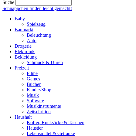
Suche
Schnäppchen finden
leicht gemacht!
Baby
Spielzeug
Baumarkt
Beleuchtung
Auto
Drogerie
Elektronik
Bekleidung
Schmuck & Uhren
Freizeit
Filme
Games
Bücher
Kindle-Shop
Musik
Software
Musikinstrumente
Zeitschriften
Haushalt
Koffer, Rucksäcke & Taschen
Haustier
Lebensmittel & Getränke