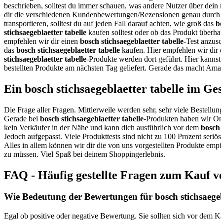
beschrieben, solltest du immer schauen, was andere Nutzer über dein
dir die verschiedenen Kundenbewertungen/Rezensionen genau durch 
transportieren, solltest du auf jeden Fall darauf achten, wie groß das
b
stichsaegeblaetter tabelle
kaufen solltest oder ob das Produkt überhau
empfehlen wir dir einen
bosch stichsaegeblaetter tabelle
-Test anzus
das
bosch stichsaegeblaetter tabelle
kaufen. Hier empfehlen wir dir 
stichsaegeblaetter tabelle
-Produkte werden dort geführt. Hier kanns
bestellten Produkte am nächsten Tag geliefert. Gerade das macht Ama
Ein bosch stichsaegeblaetter tabelle im Ge
Die Frage aller Fragen. Mittlerweile werden sehr, sehr viele Bestellun
Gerade bei
bosch stichsaegeblaetter tabelle
-Produkten haben wir Onl
kein Verkäufer in der Nähe und kann dich ausführlich vor dem
bosch 
Jedoch aufgepasst. Viele Produkttests sind nicht zu 100 Prozent seri
Alles in allem können wir dir die von uns vorgestellten Produkte empf
zu müssen. Viel Spaß bei deinem Shoppingerlebnis.
FAQ - Häufig gestellte Fragen zum Kauf vo
Wie Bedeutung der Bewertungen für bosch stichsaegebl
Egal ob positive oder negative Bewertung. Sie sollten sich vor dem K