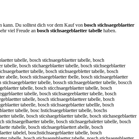
en kann. Du solltest dich vor dem Kauf von
bosch stichsaegeblaetter
sehr viel Freude an
bosch stichsaegeblaetter tabelle
haben.
egeblae5ter tabelle, bosch stichsaegeblae6ter tabelle, bosch stichsaegeblaetrer tabelle, bosch stichsaegeblaetfer tabelle, bosch stichsaegeblaetger tabelle, bosch stichsaegeblaether tabelle, bosch stichsaegeblaetyer tabelle, bosch stichsaegeblaet5er tabelle, bosch stichsaegeblaet6er tabelle, bosch stichsaegeblaettwr tabelle, bosch stichsaegeblaettsr tabelle, bosch stichsaegeblaettdr tabelle, bosch stichsaegeblaettfr tabelle, bosch stichsaegeblaettrr tabelle, bosch stichsaegeblaett3r tabelle, bosch stichsaegeblaett4r tabelle, bosch stichsaegeblaettee tabelle, bosch stichsaegeblaetted tabelle, bosch stichsaegeblaettef tabelle, bosch stichsaegeblaetteg tabelle, bosch stichsaegeblaettet tabelle, bosch stichsaegeblaette4 tabelle, bosch stichsaegeblaette5 tabelle, bosch stichsaegeblaetter rabelle, bosch stichsaegeblaetter fabelle, bosch stichsaegeblaetter gabelle, bosch stichsaegeblaetter habelle, bosch stichsaegeblaetter yabelle, bosch stichsaegeblaetter 5abelle, bosch stichsaegeblaetter 6abelle, bosch stichsaegeblaetter tqbelle, bosch stichsaegeblaetter twbelle, bosch stichsaegeblaetter tzbelle, bosch stichsaegeblaetter txbelle, bosch stichsaegeblaetter ta elle, bosch stichsaegeblaetter tavelle, bosch stichsaegeblaetter tafelle, bosch stichsaegeblaetter tagelle, bosch stichsaegeblaetter tahelle, bosch stichsaegeblaetter tanelle, bosch stichsaegeblaetter tabwlle, bosch stichsaegeblaetter tabslle, bosch stichsaegeblaetter tabdlle, bosch stichsaegeblaetter tabflle, bosch stichsaegeblaetter tabrlle, bosch stichsaegeblaetter tab3lle, bosch stichsaegeblaetter tab4lle, bosch stichsaegeblaetter tabeple, bosch stichsaegeblaetter tabeole, bosch stichsaegeblaetter tabeile, bosch stichsaegeblaetter tabekle, bosch stichsaegeblaetter tabemle, bosch stichsaegeblaetter tabelpe, bosch stichsaegeblaetter tabeloe, bosch stichsaegeblaetter tabelie, bosch stichsaegeblaetter tabelke, bosch stichsaegeblaetter tabelme, bosch stichsaegeblaetter tabellw, bosch stichsaegeblaetter tabells, bosch stichsaegeblaetter tabelld, bosch stichsaegeblaetter tabellf, bosch stichsaegeblaetter tabellr, bosch stichsaegeblaetter tabell3, bosch stichsaegeblaetter tabell4, bosch stichsaegeblaetter tabelle, b osch stichsaegeblaetter tabelle, vbosch stichsaegeblaetter tabelle, bvosch stichsaegeblaetter tabelle, fbosch stichsaegeblaetter tabelle, bfosch stichsaegeblaetter tabelle, gbosch stichsaegeblaetter tabelle, bgosch stichsaegeblaetter tabelle, hbosch stichsaegeblaetter tabelle, bhosch stichsaegeblaetter tabelle, nbosch stichsaegeblaetter tabelle, bnosch stichsaegeblaetter tabelle, biosch stichsaegeblaetter tabelle, boisch stichsaegeblaetter tabelle, bkosch stichsaegeblaetter tabelle, boksch stichsaegeblaetter tabelle, blosch stichsaegeblaett