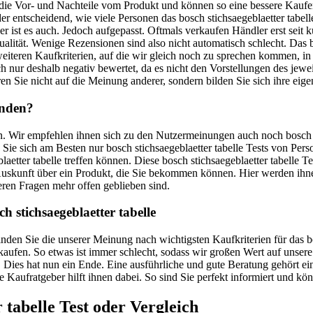
t die Vor- und Nachteile vom Produkt und können so eine bessere Kauf
ieder entscheidend, wie viele Personen das bosch stichsaegeblaetter tab
r ist es auch. Jedoch aufgepasst. Oftmals verkaufen Händler erst seit k
tät. Wenige Rezensionen sind also nicht automatisch schlecht. Das bosc
weiteren Kaufkriterien, auf die wir gleich noch zu sprechen kommen, i
ch nur deshalb negativ bewertet, da es nicht den Vorstellungen des jewe
en Sie nicht auf die Meinung anderer, sondern bilden Sie sich ihre eige
finden?
en. Wir empfehlen ihnen sich zu den Nutzermeinungen auch noch bosch st
en Sie sich am Besten nur bosch stichsaegeblaetter tabelle Tests von Pe
aetter tabelle treffen können. Diese bosch stichsaegeblaetter tabelle T
te Auskunft über ein Produkt, die Sie bekommen können. Hier werden i
eren Fragen mehr offen geblieben sind.
h stichsaegeblaetter tabelle
finden Sie die unserer Meinung nach wichtigsten Kaufkriterien für das 
 kaufen. So etwas ist immer schlecht, sodass wir großen Wert auf unsere
ies hat nun ein Ende. Eine ausführliche und gute Beratung gehört einfa
le Kaufratgeber hilft ihnen dabei. So sind Sie perfekt informiert und k
 tabelle
Test oder Vergleich