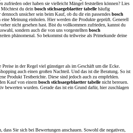
 zufrieden oder haben sie vielleicht Mängel feststellen können? Lies
Möchtest du dein
bosch stichsaegeblaetter tabelle
häufig
dir dennoch unsicher sein beim Kauf, ob du dir ein passendes
bosch
len eine Meinung einholen. Hier werden die Produkte geprüft. Generell
 vorher nicht gesehen hast. Bist du vollkommen zufrieden, kannst du
uswahl, sondern auch die von uns vorgestellten
bosch
rzeiten phänomenal. So bekommst du teilweise als Primekunde deine
e Preise in der Regel viel günstiger als im Geschäft um die Ecke.
hopping auch einen großen Nachteil. Und das ist die Beratung. So ist
dene Produkt Testberichte. Diese sind jedoch auch zu empfehlen.
du den Kauf von einem
bosch stichsaegeblaetter tabelle
nicht bereuen.
itiv bewerten wurden. Gerade das ist ein Grund dafür, hier zuschlagen
in, dass Sie sich bei Bewertungen anschauen. Sowohl die negativen,