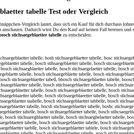
blaetter tabelle
Test oder Vergleich
hnäppchen-Vergleich lautet, dass sich ein Kauf für dich durchaus lohn
n anschauen. Dadurch wirst Du den Kauf auf keinen Fall bereuen und 
bosch stichsaegeblaetter tabelle
zu entscheiden.
abelle, bos h stichsaegeblaetter tabelle, bosxh stichsaegeblaetter tabelle, bossh stichsaegeblaetter tabelle, bosdh stichsaegeblaetter tabelle, bosfh stichsaegeblaetter tabelle, bosvh stichsaegeblaetter tabelle, boscb stichsaegeblaetter tabelle, boscg stichsaegeblaetter tabelle, bosct stichsaegeblaetter tabelle, boscy stichsaegeblaetter tabelle, boscu stichsaegeblaetter tabelle, boscj stichsaegeblaetter tabelle, boscm stichsaegeblaetter tabelle, boscn stichsaegeblaetter tabelle, bosch qtichsaegeblaetter tabelle, bosch wtichsaegeblaetter tabelle, bosch etichsaegeblaetter tabelle, bosch ztichsaegeblaetter tabelle, bosch xtichsaegeblaetter tabelle, bosch ctichsaegeblaetter tabelle, bosch srichsaegeblaetter tabelle, bosch sfichsaegeblaetter tabelle, bosch sgichsaegeblaetter tabelle, bosch shichsaegeblaetter tabelle, bosch syichsaegeblaetter tabelle, bosch s5ichsaegeblaetter tabelle, bosch s6ichsaegeblaetter tabelle, bosch stuchsaegeblaetter tabelle, bosch stjchsaegeblaetter tabelle, bosch stkchsaegeblaetter tabelle, bosch stlchsaegeblaetter tabelle, bosch stochsaegeblaetter tabelle, bosch st8chsaegeblaetter tabelle, bosch st9chsaegeblaetter tabelle, bosch sti hsaegeblaetter tabelle, bosch stixhsaegeblaetter tabelle, bosch stishsaegeblaetter tabelle, bosch stidhsaegeblaetter tabelle, bosch stifhsaegeblaetter tabelle, bosch stivhsaegeblaetter tabelle, bosch sticbsaegeblaetter tabelle, bosch sticgsaegeblaetter tabelle, bosch stictsaegeblaetter tabelle, bosch sticysaegeblaetter tabelle, bosch sticusaegeblaetter tabelle, bosch sticjsaegeblaetter tabelle, bosch sticmsaegeblaetter tabelle, bosch sticnsaegeblaetter tabelle, bosch stichqaegeblaetter tabelle, bosch stichwaegeblaetter tabelle, bosch sticheaegeblaetter tabelle, bosch stichzaegeblaetter tabelle, bosch stichxaegeblaetter tabelle, bosch stichcaegeblaetter tabelle, bosch stichsqegeblaetter tabelle, bosch stichswegeblaetter tabelle, bosch stichszegeblaetter tabelle, bosch stichsxegeblaetter tabelle, bosch stichsawgeblaetter tabelle, bosch stichsasgeblaetter tabelle, bosch stichsadgeblaetter tabelle, bosch stichsafgeblaetter tabelle, bosch stichsargeblaetter tabelle, bosch stichsa3geblaetter tabelle, bosch stichsa4geblaetter tabelle, bosch stichsaereblaetter tabelle, bosch stichsaefeblaetter tabelle, bosch stichsaeveblaetter tabelle, bosch stichsaeteblaetter tabelle, bosch stichsaebeblaetter tabelle, bosch stichsaeyeblaetter tabelle, bosch stichsaeheblaetter tabelle, bosch stichsaeneblaetter tabelle, bosch stichsaegwblaetter tabelle, bosch stichsaegsblaetter tabelle, bosch stichsaegdblaetter tabelle, bosch stichsaegfblaetter tabelle, bosch stichsaegrblaetter tabelle, bosch stichsaeg3blaetter tabelle, bosch stichsaeg4blaetter tabelle, bosch stichsaege laetter tabelle, bosch stichsaegevlaetter tabelle, bosch stichsaegeflaetter tabelle, bosch stichsaegeglaetter tabelle, bosch stichsaegehlaetter tabelle, bosch stichsaegenlaetter tabelle, bosch stichsaegebpaetter tabelle, bosch stichsaegeboaetter tabelle, bosch stichsaegebiaetter tabelle, bosch stichsaegebkaetter tabelle, bosch stichsaegebmaetter tabelle, bosch stichsaegeblqetter tabelle, bosch stichsaegeblwetter tabelle, bosch stichsaegeblzetter tabelle, bosch stichsaegeblxetter tabelle, bosch stichsaegeblawtter tabelle, bosch stichsaegeblastter tabelle, bosch stichsaegebladtter tabelle, bosch stichsaegeblaftter tabelle, bosch stichsaegeblartter tabelle, bosch stichsaegebla3tter tabelle, bosch stichsaegebla4tter tabelle, bosch stichsaegeblaerter tabelle, bosch stichsaegeblaefter tabelle, bosch stichsaegeblaegter tabelle, bosch stichsaegeblaehter tabelle, bosch stichsaegeblaeyter tabelle, bosch stichsa