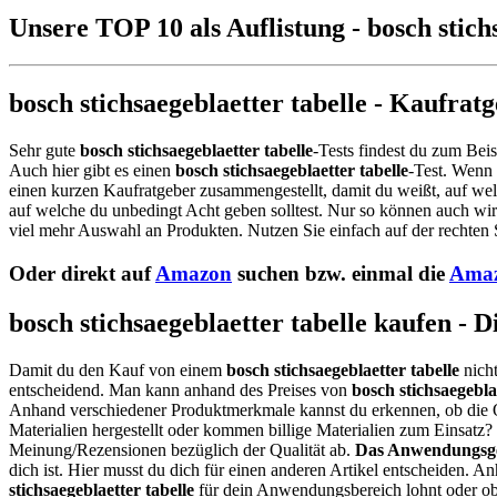
Unsere TOP 10 als Auflistung - bosch stich
bosch stichsaegeblaetter tabelle - Kaufrat
Sehr gute
bosch stichsaegeblaetter tabelle
-Tests findest du zum Beis
Auch hier gibt es einen
bosch stichsaegeblaetter tabelle
-Test. Wenn
einen kurzen Kaufratgeber zusammengestellt, damit du weißt, auf wel
auf welche du unbedingt Acht geben solltest. Nur so können auch wir
viel mehr Auswahl an Produkten. Nutzen Sie einfach auf der rechten 
Oder direkt auf
Amazon
suchen bzw. einmal die
Amaz
bosch stichsaegeblaetter tabelle kaufen - 
Damit du den Kauf von einem
bosch stichsaegeblaetter tabelle
nicht
entscheidend. Man kann anhand des Preises von
bosch stichsaegebla
Anhand verschiedener Produktmerkmale kannst du erkennen, ob die 
Materialien hergestellt oder kommen billige Materialien zum Einsatz
Meinung/Rezensionen bezüglich der Qualität ab.
Das Anwendungsge
dich ist. Hier musst du dich für einen anderen Artikel entscheiden. 
stichsaegeblaetter tabelle
für dein Anwendungsbereich lohnt oder ob