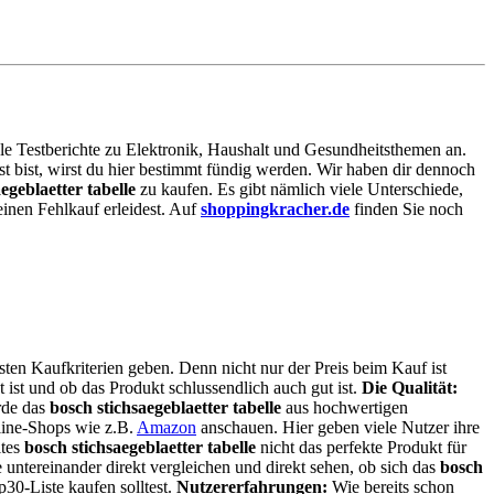
iele Testberichte zu Elektronik, Haushalt und Gesundheitsthemen an.
st bist, wirst du hier bestimmt fündig werden. Wir haben dir dennoch
egeblaetter tabelle
zu kaufen. Es gibt nämlich viele Unterschiede,
inen Fehlkauf erleidest. Auf
shoppingkracher.de
finden Sie noch
sten Kaufkriterien geben. Denn nicht nur der Preis beim Kauf ist
t ist und ob das Produkt schlussendlich auch gut ist.
Die Qualität:
rde das
bosch stichsaegeblaetter tabelle
aus hochwertigen
nline-Shops wie z.B.
Amazon
anschauen. Hier geben viele Nutzer ihre
ltes
bosch stichsaegeblaetter tabelle
nicht das perfekte Produkt für
 untereinander direkt vergleichen und direkt sehen, ob sich das
bosch
30-Liste kaufen solltest.
Nutzererfahrungen:
Wie bereits schon