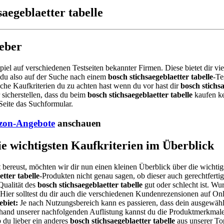
saegeblaetter tabelle
geber
piel auf verschiedenen Testseiten bekannter Firmen. Diese bietet dir v
 du also auf der Suche nach einem
bosch stichsaegeblaetter tabelle
-Te
che Kaufkriterien du zu achten hast wenn du vor hast dir
bosch stichsa
 sicherstellen, dass du beim
bosch stichsaegeblaetter tabelle
kaufen ke
Seite das Suchformular.
on-Angebote
anschauen
Die wichtigsten Kaufkriterien im Überblick
 bereust, möchten wir dir nun einen kleinen Überblick über die wichtig
etter tabelle
-Produkten nicht genau sagen, ob dieser auch gerechtfertig
Qualität des
bosch stichsaegeblaetter tabelle
gut oder schlecht ist. Wu
? Hier solltest du dir auch die verschiedenen Kundenrezensionen auf O
biet:
Je nach Nutzungsbereich kann es passieren, dass dein ausgewäh
Anhand unserer nachfolgenden Auflistung kannst du die Produktmerkmale
 du lieber ein anderes
bosch stichsaegeblaetter tabelle
aus unserer Top