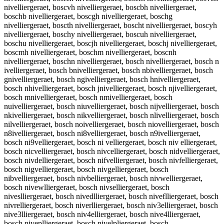
nivelliergeraet, boscvh nivelliergeraet, boscbh nivelliergeraet,
boschb nivelliergeraet, boscgh nivelliergeraet, boschg
nivelliergeraet, boscth nivelliergeraet, boscht nivelliergeraet, boscyh
nivelliergeraet, boschy nivelliergeraet, boscuh nivelliergeraet,
boschu nivelliergeraet, boscjh nivelliergeraet, boschj nivelliergeraet,
boscmh nivelliergeraet, boschm nivelliergeraet, boscnh
nivelliergeraet, boschn nivelliergeraet, bosch nivelliergeraet, bosch n
ivelliergeraet, bosch bnivelliergeraet, bosch nbivelliergeraet, bosch
gnivelliergeraet, bosch ngivelliergeraet, bosch hnivelliergeraet,
bosch nhivelliergeraet, bosch jnivelliergeraet, bosch njivelliergeraet,
bosch mnivelliergeraet, bosch nmivelliergeraet, bosch
nuivelliergeraet, bosch niuvelliergeraet, bosch nijvelliergeraet, bosch
nkivelliergeraet, bosch nikvelliergeraet, bosch nlivelliergeraet, bosch
nilvelliergeraet, bosch noivelliergeraet, bosch niovelliergeraet, bosch
n8ivelliergeraet, bosch ni8velliergeraet, bosch n9ivelliergeraet,
bosch ni9velliergeraet, bosch ni velliergeraet, bosch niv elliergeraet,
bosch nicvelliergeraet, bosch nivcelliergeraet, bosch nidvelliergeraet,
bosch nivdelliergeraet, bosch nifvelliergeraet, bosch nivfelliergeraet,
bosch nigvelliergeraet, bosch nivgelliergeraet, bosch
nibvelliergeraet, bosch nivbelliergeraet, bosch nivwelliergeraet,
bosch nivewlliergeraet, bosch nivselliergeraet, bosch
niveslliergeraet, bosch nivedlliergeraet, bosch niveflliergeraet, bosch
nivrelliergeraet, bosch niverlliergeraet, bosch niv3elliergeraet, bosch
nive3lliergeraet, bosch niv4elliergeraet, bosch nive4lliergeraet,
bosch niveplliergeraet, bosch nivelpliergeraet, bosch