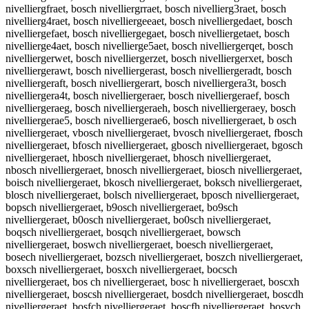
nivelliergfraet, bosch nivelliergrraet, bosch nivellierg3raet, bosch
nivellierg4raet, bosch nivelliergeeaet, bosch nivelliergedaet, bosch
nivelliergefaet, bosch nivelliergegaet, bosch nivelliergetaet, bosch
nivellierge4aet, bosch nivellierge5aet, bosch nivelliergerqet, bosch
nivelliergerwet, bosch nivelliergerzet, bosch nivelliergerxet, bosch
nivelliergerawt, bosch nivelliergerast, bosch nivelliergeradt, bosch
nivelliergeraft, bosch nivelliergerart, bosch nivelliergera3t, bosch
nivelliergera4t, bosch nivelliergeraer, bosch nivelliergeraef, bosch
nivelliergeraeg, bosch nivelliergeraeh, bosch nivelliergeraey, bosch
nivelliergerae5, bosch nivelliergerae6, bosch nivelliergeraet, b osch
nivelliergeraet, vbosch nivelliergeraet, bvosch nivelliergeraet, fbosch
nivelliergeraet, bfosch nivelliergeraet, gbosch nivelliergeraet, bgosch
nivelliergeraet, hbosch nivelliergeraet, bhosch nivelliergeraet,
nbosch nivelliergeraet, bnosch nivelliergeraet, biosch nivelliergeraet,
boisch nivelliergeraet, bkosch nivelliergeraet, boksch nivelliergeraet,
blosch nivelliergeraet, bolsch nivelliergeraet, bposch nivelliergeraet,
bopsch nivelliergeraet, b9osch nivelliergeraet, bo9sch
nivelliergeraet, b0osch nivelliergeraet, bo0sch nivelliergeraet,
boqsch nivelliergeraet, bosqch nivelliergeraet, bowsch
nivelliergeraet, boswch nivelliergeraet, boesch nivelliergeraet,
bosech nivelliergeraet, bozsch nivelliergeraet, boszch nivelliergeraet,
boxsch nivelliergeraet, bosxch nivelliergeraet, bocsch
nivelliergeraet, bos ch nivelliergeraet, bosc h nivelliergeraet, boscxh
nivelliergeraet, boscsh nivelliergeraet, bosdch nivelliergeraet, boscdh
nivelliergeraet, bosfch nivelliergeraet, boscfh nivelliergeraet, bosvch