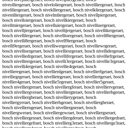
niveolliergeraet, bosch niveloliergeraet, bosch niveilliergeraet, bosch
niveliliergeraet, bosch niveklliergeraet, bosch nivelkliergeraet, bosch
nivemlliergeraet, bosch nivelmliergeraet, bosch nivellpiergeraet,
bosch nivelloiergeraet, bosch nivellkiergeraet, bosch
nivellmiergeraet, bosch nivelluiergeraet, bosch nivelliuergeraet,
bosch nivelljiergeraet, bosch nivellijergeraet, bosch nivellikergeraet,
bosch nivellilergeraet, bosch nivellioergeraet, bosch nivell8iergeraet,
bosch nivelli8ergeraet, bosch nivell9iergeraet, bosch
nivelli9ergeraet, bosch nivelliwergeraet, bosch nivelliewrgeraet,
bosch nivellisergeraet, bosch nivelliesrgeraet, bosch nivellidergeraet,
bosch nivelliedrgeraet, bosch nivellifergeraet, bosch nivelliefrgeraet,
bosch nivellirergeraet, bosch nivelli3ergeraet, bosch nivellie3rgeraet,
bosch nivelli4ergeraet, bosch nivellie4rgeraet, bosch
nivellieregeraet, bosch nivellierdgeraet, bosch nivellierfgeraet, bosch
nivelliegrgeraet, bosch nivellietrgeraet, bosch nivelliertgeraet, bosch
nivellier4geraet, bosch nivellie5rgeraet, bosch nivellier5geraet,
bosch nivelliergreraet, bosch nivelliergferaet, bosch nivelliervgeraet,
bosch nivelliergveraet, bosch nivelliergteraet, bosch nivellierbgeraet,
bosch nivelliergberaet, bosch nivellierygeraet, bosch
nivelliergyeraet, bosch nivellierhgeraet, bosch nivelliergheraet,
bosch nivellierngeraet, bosch nivelliergneraet, bosch
nivelliergweraet, bosch nivelliergewraet, bosch nivelliergseraet,
bosch nivelliergesraet, bosch nivelliergderaet, bosch nivelliergedraet,
bosch nivelliergefraet, bosch nivellierg3eraet, bosch nivellierge3raet,