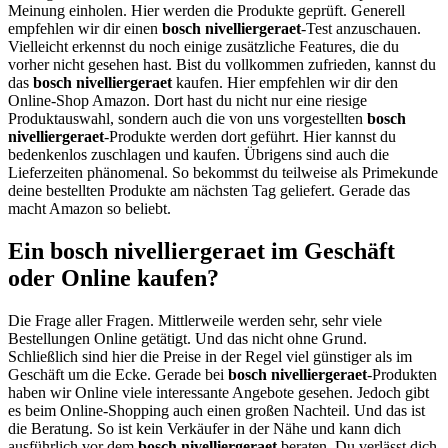
Meinung einholen. Hier werden die Produkte geprüft. Generell
empfehlen wir dir einen
bosch nivelliergeraet
-Test anzuschauen.
Vielleicht erkennst du noch einige zusätzliche Features, die du
vorher nicht gesehen hast. Bist du vollkommen zufrieden, kannst du
das
bosch nivelliergeraet
kaufen. Hier empfehlen wir dir den
Online-Shop Amazon. Dort hast du nicht nur eine riesige
Produktauswahl, sondern auch die von uns vorgestellten
bosch
nivelliergeraet
-Produkte werden dort geführt. Hier kannst du
bedenkenlos zuschlagen und kaufen. Übrigens sind auch die
Lieferzeiten phänomenal. So bekommst du teilweise als Primekunde
deine bestellten Produkte am nächsten Tag geliefert. Gerade das
macht Amazon so beliebt.
Ein bosch nivelliergeraet im Geschäft
oder Online kaufen?
Die Frage aller Fragen. Mittlerweile werden sehr, sehr viele
Bestellungen Online getätigt. Und das nicht ohne Grund.
Schließlich sind hier die Preise in der Regel viel günstiger als im
Geschäft um die Ecke. Gerade bei
bosch nivelliergeraet
-Produkten
haben wir Online viele interessante Angebote gesehen. Jedoch gibt
es beim Online-Shopping auch einen großen Nachteil. Und das ist
die Beratung. So ist kein Verkäufer in der Nähe und kann dich
ausführlich vor dem
bosch nivelliergeraet
beraten. Du verlässt dich