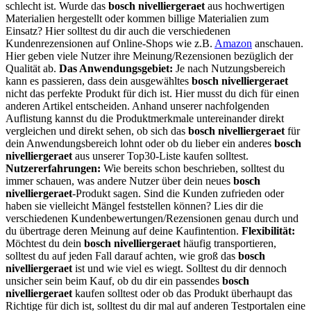
schlecht ist. Wurde das
bosch nivelliergeraet
aus hochwertigen
Materialien hergestellt oder kommen billige Materialien zum
Einsatz? Hier solltest du dir auch die verschiedenen
Kundenrezensionen auf Online-Shops wie z.B.
Amazon
anschauen.
Hier geben viele Nutzer ihre Meinung/Rezensionen bezüglich der
Qualität ab.
Das Anwendungsgebiet:
Je nach Nutzungsbereich
kann es passieren, dass dein ausgewähltes
bosch nivelliergeraet
nicht das perfekte Produkt für dich ist. Hier musst du dich für einen
anderen Artikel entscheiden. Anhand unserer nachfolgenden
Auflistung kannst du die Produktmerkmale untereinander direkt
vergleichen und direkt sehen, ob sich das
bosch nivelliergeraet
für
dein Anwendungsbereich lohnt oder ob du lieber ein anderes
bosch
nivelliergeraet
aus unserer Top30-Liste kaufen solltest.
Nutzererfahrungen:
Wie bereits schon beschrieben, solltest du
immer schauen, was andere Nutzer über dein neues
bosch
nivelliergeraet
-Produkt sagen. Sind die Kunden zufrieden oder
haben sie vielleicht Mängel feststellen können? Lies dir die
verschiedenen Kundenbewertungen/Rezensionen genau durch und
du übertrage deren Meinung auf deine Kaufintention.
Flexibilität:
Möchtest du dein
bosch nivelliergeraet
häufig transportieren,
solltest du auf jeden Fall darauf achten, wie groß das
bosch
nivelliergeraet
ist und wie viel es wiegt. Solltest du dir dennoch
unsicher sein beim Kauf, ob du dir ein passendes
bosch
nivelliergeraet
kaufen solltest oder ob das Produkt überhaupt das
Richtige für dich ist, solltest du dir mal auf anderen Testportalen eine