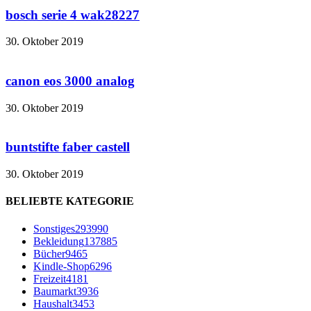
bosch serie 4 wak28227
30. Oktober 2019
canon eos 3000 analog
30. Oktober 2019
buntstifte faber castell
30. Oktober 2019
BELIEBTE KATEGORIE
Sonstiges
293990
Bekleidung
137885
Bücher
9465
Kindle-Shop
6296
Freizeit
4181
Baumarkt
3936
Haushalt
3453