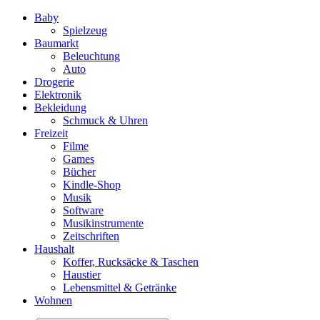
Baby
Spielzeug
Baumarkt
Beleuchtung
Auto
Drogerie
Elektronik
Bekleidung
Schmuck & Uhren
Freizeit
Filme
Games
Bücher
Kindle-Shop
Musik
Software
Musikinstrumente
Zeitschriften
Haushalt
Koffer, Rucksäcke & Taschen
Haustier
Lebensmittel & Getränke
Wohnen