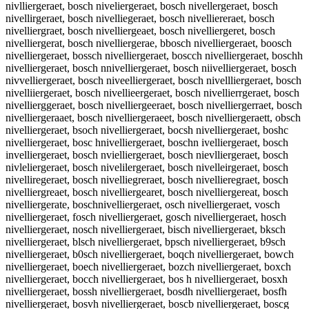
nivlliergeraet, bosch niveliergeraet, bosch nivellergeraet, bosch
nivellirgeraet, bosch nivelliegeraet, bosch nivelliereraet, bosch
nivelliergraet, bosch nivelliergeaet, bosch nivelliergeret, bosch
nivelliergerat, bosch nivelliergerae, bbosch nivelliergeraet, boosch
nivelliergeraet, bossch nivelliergeraet, boscch nivelliergeraet, boschh
nivelliergeraet, bosch nnivelliergeraet, bosch niivelliergeraet, bosch
nivvelliergeraet, bosch niveelliergeraet, bosch nivellliergeraet, bosch
nivelliiergeraet, bosch nivellieergeraet, bosch nivellierrgeraet, bosch
nivellierggeraet, bosch nivelliergeeraet, bosch nivelliergerraet, bosch
nivelliergeraaet, bosch nivelliergeraeet, bosch nivelliergeraett, obsch
nivelliergeraet, bsoch nivelliergeraet, bocsh nivelliergeraet, boshc
nivelliergeraet, bosc hnivelliergeraet, boschn ivelliergeraet, bosch
invelliergeraet, bosch nvielliergeraet, bosch nievlliergeraet, bosch
nivleliergeraet, bosch nivelilergeraet, bosch nivelleirgeraet, bosch
nivelliregeraet, bosch nivelliegreraet, bosch nivellieregraet, bosch
nivelliergreaet, bosch nivelliergearet, bosch nivelliergereat, bosch
nivelliergerate, boschnivelliergeraet, osch nivelliergeraet, vosch
nivelliergeraet, fosch nivelliergeraet, gosch nivelliergeraet, hosch
nivelliergeraet, nosch nivelliergeraet, bisch nivelliergeraet, bksch
nivelliergeraet, blsch nivelliergeraet, bpsch nivelliergeraet, b9sch
nivelliergeraet, b0sch nivelliergeraet, boqch nivelliergeraet, bowch
nivelliergeraet, boech nivelliergeraet, bozch nivelliergeraet, boxch
nivelliergeraet, bocch nivelliergeraet, bos h nivelliergeraet, bosxh
nivelliergeraet, bossh nivelliergeraet, bosdh nivelliergeraet, bosfh
nivelliergeraet, bosvh nivelliergeraet, boscb nivelliergeraet, boscg