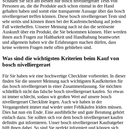
Schauen Sie sich am Besten nur bosch nivelliergeraet Tests von
Personen an, die die Produkte auch schon einmal in der Hand
gehalten haben und somit eine transparente Aussage über das bosch
nivelliergeraet treffen können. Diese bosch nivelliergeraet Tests sind
sehr seriös und können ihnen bei der Kaufentscheidung auf jeden
Fall weiterhelfen. Unserer Meinung nach ist das die seriöseste
Auskunft über ein Produkt, die Sie bekommen können. Hier werden
ihnen auch Fragen zur Haltbarkeit und Handhabung beantwortet
und allgemein haben wir die Erfahrungen machen dürfen, dass
keine weiteren Fragen mehr offen geblieben sind.
Was sind die wichtigsten Kriterien beim Kauf von
bosch nivelliergeraet
Für Sie haben wir eine hochwertige Checkliste vorbereitet. In dieser
finden Sie die unserer Meinung nach wichtigsten Kaufkriterien für
das bosch nivelliergeraet in einer Zusammenfassung. Sie möchten
schließlich nicht das falsche bosch nivelliergeraet kaufen. So etwas
ist immer schlecht, sodass wir großen Wert auf unsere bosch
nivelliergeraet Checkliste legen. Auch wir haben in der
Vergangenheit immer mal wieder unter Fehlkäufen leiden müssen.
Dies hat nun ein Ende. Eine ausführliche und gute Beratung gehört
einfach dazu. Sie sollten sich vor dem bosch nivelliergeraet kaufen
definitiv gut informieren. Unser bosch nivelliergeraet Kaufratgeber
hilft ihnen dabei. So sind Sie perfekt informiert und können sich