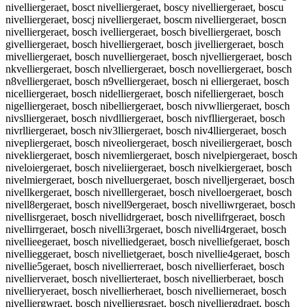
nivelliergeraet, bosct nivelliergeraet, boscy nivelliergeraet, boscu
nivelliergeraet, boscj nivelliergeraet, boscm nivelliergeraet, boscn
nivelliergeraet, bosch ivelliergeraet, bosch bivelliergeraet, bosch
givelliergeraet, bosch hivelliergeraet, bosch jivelliergeraet, bosch
mivelliergeraet, bosch nuvelliergeraet, bosch njvelliergeraet, bosch
nkvelliergeraet, bosch nlvelliergeraet, bosch novelliergeraet, bosch
n8velliergeraet, bosch n9velliergeraet, bosch ni elliergeraet, bosch
nicelliergeraet, bosch nidelliergeraet, bosch nifelliergeraet, bosch
nigelliergeraet, bosch nibelliergeraet, bosch nivwlliergeraet, bosch
nivslliergeraet, bosch nivdlliergeraet, bosch nivflliergeraet, bosch
nivrlliergeraet, bosch niv3lliergeraet, bosch niv4lliergeraet, bosch
nivepliergeraet, bosch niveoliergeraet, bosch niveiliergeraet, bosch
nivekliergeraet, bosch nivemliergeraet, bosch nivelpiergeraet, bosch
niveloiergeraet, bosch niveliiergeraet, bosch nivelkiergeraet, bosch
nivelmiergeraet, bosch nivelluergeraet, bosch nivelljergeraet, bosch
nivellkergeraet, bosch nivelllergeraet, bosch nivelloergeraet, bosch
nivell8ergeraet, bosch nivell9ergeraet, bosch nivelliwrgeraet, bosch
nivellisrgeraet, bosch nivellidrgeraet, bosch nivellifrgeraet, bosch
nivellirrgeraet, bosch nivelli3rgeraet, bosch nivelli4rgeraet, bosch
nivellieegeraet, bosch nivelliedgeraet, bosch nivelliefgeraet, bosch
nivellieggeraet, bosch nivellietgeraet, bosch nivellie4geraet, bosch
nivellie5geraet, bosch nivellierreraet, bosch nivellierferaet, bosch
nivellierveraet, bosch nivellierteraet, bosch nivellierberaet, bosch
nivellieryeraet, bosch nivellierheraet, bosch nivellierneraet, bosch
nivelliergwraet, bosch nivelliergsraet, bosch nivelliergdraet, bosch