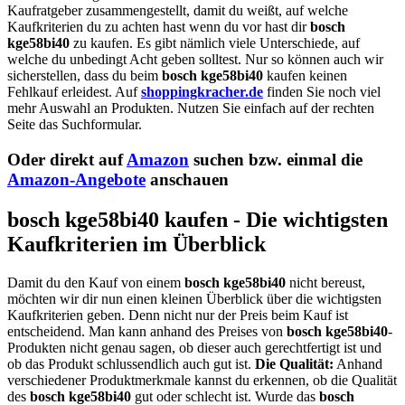
Kaufratgeber zusammengestellt, damit du weißt, auf welche
Kaufkriterien du zu achten hast wenn du vor hast dir
bosch
kge58bi40
zu kaufen. Es gibt nämlich viele Unterschiede, auf
welche du unbedingt Acht geben solltest. Nur so können auch wir
sicherstellen, dass du beim
bosch kge58bi40
kaufen keinen
Fehlkauf erleidest. Auf
shoppingkracher.de
finden Sie noch viel
mehr Auswahl an Produkten. Nutzen Sie einfach auf der rechten
Seite das Suchformular.
Oder direkt auf
Amazon
suchen bzw. einmal die
Amazon-Angebote
anschauen
bosch kge58bi40 kaufen - Die wichtigsten
Kaufkriterien im Überblick
Damit du den Kauf von einem
bosch kge58bi40
nicht bereust,
möchten wir dir nun einen kleinen Überblick über die wichtigsten
Kaufkriterien geben. Denn nicht nur der Preis beim Kauf ist
entscheidend. Man kann anhand des Preises von
bosch kge58bi40
-
Produkten nicht genau sagen, ob dieser auch gerechtfertigt ist und
ob das Produkt schlussendlich auch gut ist.
Die Qualität:
Anhand
verschiedener Produktmerkmale kannst du erkennen, ob die Qualität
des
bosch kge58bi40
gut oder schlecht ist. Wurde das
bosch