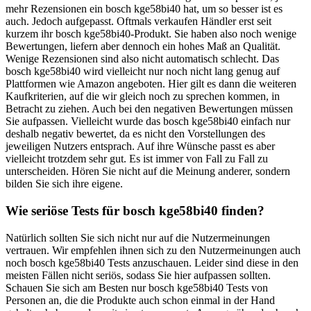
mehr Rezensionen ein bosch kge58bi40 hat, um so besser ist es
auch. Jedoch aufgepasst. Oftmals verkaufen Händler erst seit
kurzem ihr bosch kge58bi40-Produkt. Sie haben also noch wenige
Bewertungen, liefern aber dennoch ein hohes Maß an Qualität.
Wenige Rezensionen sind also nicht automatisch schlecht. Das
bosch kge58bi40 wird vielleicht nur noch nicht lang genug auf
Plattformen wie Amazon angeboten. Hier gilt es dann die weiteren
Kaufkriterien, auf die wir gleich noch zu sprechen kommen, in
Betracht zu ziehen. Auch bei den negativen Bewertungen müssen
Sie aufpassen. Vielleicht wurde das bosch kge58bi40 einfach nur
deshalb negativ bewertet, da es nicht den Vorstellungen des
jeweiligen Nutzers entsprach. Auf ihre Wünsche passt es aber
vielleicht trotzdem sehr gut. Es ist immer von Fall zu Fall zu
unterscheiden. Hören Sie nicht auf die Meinung anderer, sondern
bilden Sie sich ihre eigene.
Wie seriöse Tests für bosch kge58bi40 finden?
Natürlich sollten Sie sich nicht nur auf die Nutzermeinungen
vertrauen. Wir empfehlen ihnen sich zu den Nutzermeinungen auch
noch bosch kge58bi40 Tests anzuschauen. Leider sind diese in den
meisten Fällen nicht seriös, sodass Sie hier aufpassen sollten.
Schauen Sie sich am Besten nur bosch kge58bi40 Tests von
Personen an, die die Produkte auch schon einmal in der Hand