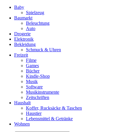
Baby
Spielzeug
Baumarkt
Beleuchtung
Auto
Drogerie
Elektronik
Bekleidung
Schmuck & Uhren
Freizeit
Filme
Games
Bücher
Kindle-Shop
Musik
Software
Musikinstrumente
Zeitschriften
Haushalt
Koffer, Rucksäcke & Taschen
Haustier
Lebensmittel & Getränke
Wohnen