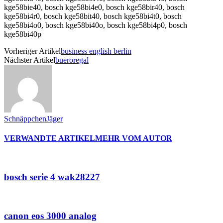
kge58bie40, bosch kge58bi4e0, bosch kge58bir40, bosch
kge58bi4r0, bosch kge58bit40, bosch kge58bi4t0, bosch
kge58bi4o0, bosch kge58bi40o, bosch kge58bi4p0, bosch
kge58bi40p
Vorheriger Artikel
business english berlin
Nächster Artikel
bueroregal
SchnäppchenJäger
VERWANDTE ARTIKEL
MEHR VOM AUTOR
bosch serie 4 wak28227
canon eos 3000 analog