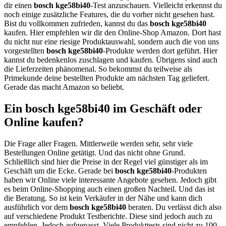
dir einen
bosch kge58bi40
-Test anzuschauen. Vielleicht erkennst du
noch einige zusätzliche Features, die du vorher nicht gesehen hast.
Bist du vollkommen zufrieden, kannst du das
bosch kge58bi40
kaufen. Hier empfehlen wir dir den Online-Shop Amazon. Dort hast
du nicht nur eine riesige Produktauswahl, sondern auch die von uns
vorgestellten
bosch kge58bi40
-Produkte werden dort geführt. Hier
kannst du bedenkenlos zuschlagen und kaufen. Übrigens sind auch
die Lieferzeiten phänomenal. So bekommst du teilweise als
Primekunde deine bestellten Produkte am nächsten Tag geliefert.
Gerade das macht Amazon so beliebt.
Ein bosch kge58bi40 im Geschäft oder
Online kaufen?
Die Frage aller Fragen. Mittlerweile werden sehr, sehr viele
Bestellungen Online getätigt. Und das nicht ohne Grund.
Schließlich sind hier die Preise in der Regel viel günstiger als im
Geschäft um die Ecke. Gerade bei
bosch kge58bi40
-Produkten
haben wir Online viele interessante Angebote gesehen. Jedoch gibt
es beim Online-Shopping auch einen großen Nachteil. Und das ist
die Beratung. So ist kein Verkäufer in der Nähe und kann dich
ausführlich vor dem
bosch kge58bi40
beraten. Du verlässt dich also
auf verschiedene Produkt Testberichte. Diese sind jedoch auch zu
empfehlen. Jedoch aufgepasst. Viele Produkttests sind nicht zu 100