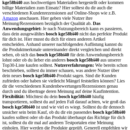
kge58bi40
aus hochwertigen Materialien hergestellt oder kommen
billige Materialien zum Einsatz? Hier solltest du dir auch die
verschiedenen Kundenrezensionen auf Online-Shops wie z.B.
Amazon
anschauen. Hier geben viele Nutzer ihre
Meinung/Rezensionen bezüglich der Qualität ab.
Das
Anwendungsgebiet:
Je nach Nutzungsbereich kann es passieren,
dass dein ausgewähltes
bosch kge58bi40
nicht das perfekte Produkt
für dich ist. Hier musst du dich für einen anderen Artikel
entscheiden. Anhand unserer nachfolgenden Auflistung kannst du
die Produktmerkmale untereinander direkt vergleichen und direkt
sehen, ob sich das
bosch kge58bi40
für dein Anwendungsbereich
lohnt oder ob du lieber ein anderes
bosch kge58bi40
aus unserer
Top30-Liste kaufen solltest.
Nutzererfahrungen:
Wie bereits schon
beschrieben, solltest du immer schauen, was andere Nutzer über
dein neues
bosch kge58bi40
-Produkt sagen. Sind die Kunden
zufrieden oder haben sie vielleicht Mängel feststellen können? Lies
dir die verschiedenen Kundenbewertungen/Rezensionen genau
durch und du übertrage deren Meinung auf deine Kaufintention.
Flexibilität:
Möchtest du dein
bosch kge58bi40
häufig
transportieren, solltest du auf jeden Fall darauf achten, wie groß das
bosch kge58bi40
ist und wie viel es wiegt. Solltest du dir dennoch
unsicher sein beim Kauf, ob du dir ein passendes
bosch kge58bi40
kaufen solltest oder ob das Produkt überhaupt das Richtige für dich
ist, solltest du dir mal auf anderen Testportalen eine Meinung
einholen. Hier werden die Produkte geprüft. Generell empfehlen wir