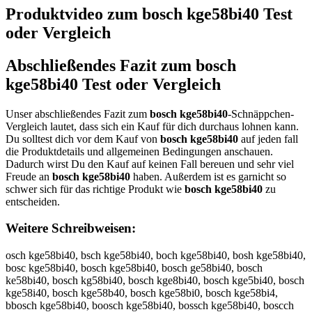
Produktvideo zum
bosch kge58bi40
Test
oder Vergleich
Abschließendes Fazit zum
bosch
kge58bi40
Test oder Vergleich
Unser abschließendes Fazit zum
bosch kge58bi40
-Schnäppchen-
Vergleich lautet, dass sich ein Kauf für dich durchaus lohnen kann.
Du solltest dich vor dem Kauf von
bosch kge58bi40
auf jeden fall
die Produktdetails und allgemeinen Bedingungen anschauen.
Dadurch wirst Du den Kauf auf keinen Fall bereuen und sehr viel
Freude an
bosch kge58bi40
haben. Außerdem ist es garnicht so
schwer sich für das richtige Produkt wie
bosch kge58bi40
zu
entscheiden.
Weitere Schreibweisen:
osch kge58bi40, bsch kge58bi40, boch kge58bi40, bosh kge58bi40,
bosc kge58bi40, bosch kge58bi40, bosch ge58bi40, bosch
ke58bi40, bosch kg58bi40, bosch kge8bi40, bosch kge5bi40, bosch
kge58i40, bosch kge58b40, bosch kge58bi0, bosch kge58bi4,
bbosch kge58bi40, boosch kge58bi40, bossch kge58bi40, boscch