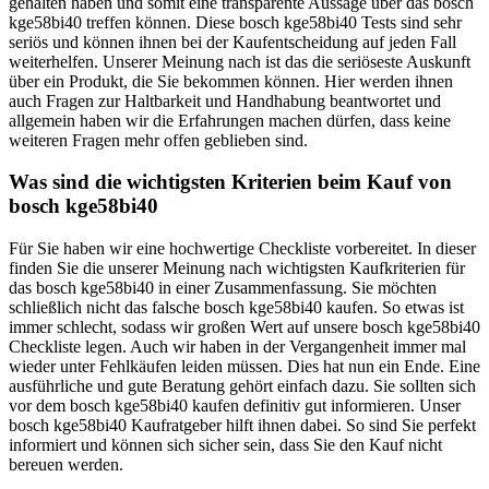
gehalten haben und somit eine transparente Aussage über das bosch
kge58bi40 treffen können. Diese bosch kge58bi40 Tests sind sehr
seriös und können ihnen bei der Kaufentscheidung auf jeden Fall
weiterhelfen. Unserer Meinung nach ist das die seriöseste Auskunft
über ein Produkt, die Sie bekommen können. Hier werden ihnen
auch Fragen zur Haltbarkeit und Handhabung beantwortet und
allgemein haben wir die Erfahrungen machen dürfen, dass keine
weiteren Fragen mehr offen geblieben sind.
Was sind die wichtigsten Kriterien beim Kauf von
bosch kge58bi40
Für Sie haben wir eine hochwertige Checkliste vorbereitet. In dieser
finden Sie die unserer Meinung nach wichtigsten Kaufkriterien für
das bosch kge58bi40 in einer Zusammenfassung. Sie möchten
schließlich nicht das falsche bosch kge58bi40 kaufen. So etwas ist
immer schlecht, sodass wir großen Wert auf unsere bosch kge58bi40
Checkliste legen. Auch wir haben in der Vergangenheit immer mal
wieder unter Fehlkäufen leiden müssen. Dies hat nun ein Ende. Eine
ausführliche und gute Beratung gehört einfach dazu. Sie sollten sich
vor dem bosch kge58bi40 kaufen definitiv gut informieren. Unser
bosch kge58bi40 Kaufratgeber hilft ihnen dabei. So sind Sie perfekt
informiert und können sich sicher sein, dass Sie den Kauf nicht
bereuen werden.