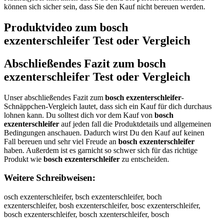
können sich sicher sein, dass Sie den Kauf nicht bereuen werden.
Produktvideo zum
bosch
exzenterschleifer
Test oder Vergleich
Abschließendes Fazit zum
bosch
exzenterschleifer
Test oder Vergleich
Unser abschließendes Fazit zum
bosch exzenterschleifer
-
Schnäppchen-Vergleich lautet, dass sich ein Kauf für dich durchaus
lohnen kann. Du solltest dich vor dem Kauf von
bosch
exzenterschleifer
auf jeden fall die Produktdetails und allgemeinen
Bedingungen anschauen. Dadurch wirst Du den Kauf auf keinen
Fall bereuen und sehr viel Freude an
bosch exzenterschleifer
haben. Außerdem ist es garnicht so schwer sich für das richtige
Produkt wie
bosch exzenterschleifer
zu entscheiden.
Weitere Schreibweisen:
osch exzenterschleifer, bsch exzenterschleifer, boch exzenterschleifer, bosh exzenterschleifer, bosc exzenterschleifer, bosch exzenterschleifer, bosch xzenterschleifer, bosch ezenterschleifer, bosch exenterschleifer, bosch exznterschleifer, bosch exzeterschleifer, bosch exzenerschleifer, bosch exzentrschleifer, bosch exzenteschleifer, bosch exzenterchleifer, bosch exzentershleifer, bosch exzenterscleifer, bosch exzenterscheifer, bosch exzenterschlifer, bosch exzenterschlefer, bosch exzenterschleier, bosch exzenterschleifr, bosch exzenterschleife, bbosch exzenterschleifer, boosch exzenterschleifer, bossch exzenterschleifer, boscch exzenterschleifer, boschh exzenterschleifer, bosch eexzenterschleifer, bosch exxzenterschleifer, bosch exzzenterschleifer, bosch exzeenterschleifer, bosch exzennterschleifer, bosch exzentterschleifer, bosch exzenteerschleifer, bosch exzenterrschleifer, bosch exzentersschleifer, bosch exzenterscchleifer, bosch exzenterschhleifer, bosch exzenterschlleifer, bosch exzenterschleeifer, bosch exzenterschleiifer, bosch exzenterschleiffer, bosch exzenterschleifeer, bosch exzenterschleiferr, obsch exzenterschleifer, bsoch exzenterschleifer, bocsh exzenterschleifer, boshc exzenterschleifer, bosc hexzenterschleifer, bosche xzenterschleifer, bosch xezenterschleifer, bosch ezxenterschleifer, bosch exeznterschleifer, bosch exzneterschleifer, bosch exzetnerschleifer, bosch exzenetrschleifer, bosch exzentreschleifer, bosch exzentesrchleifer, bosch exzentercshleifer, bosch exzentershcleifer, bosch exzentersclheifer, bosch exzenterschelifer, bosch exzenterschliefer, bosch exzenterschlefier, bosch exzenterschleiefr, bosch exzenterschleifre, boschexzenterschleifer, osch exzenterschleifer, vosch exzenterschleifer, fosch exzenterschleifer, gosch exzenterschleifer, hosch exzenterschleifer, nosch exzenterschleifer, bisch exzenterschleifer, bksch exzenterschleifer, blsch exzenterschleifer, bpsch exzenterschleifer, b9sch exzenterschleifer, b0sch exzenterschleifer, boqch exzenterschleifer, bowch exzenterschleifer, boech exzenterschleifer, bozch exzenterschleifer, boxch exzenterschleifer, bocch exzenterschleifer, bos h exzenterschleifer, bosxh exzenterschleifer, bossh exzenterschleifer, bosdh exzenterschleifer, bosfh exzenterschleifer, bosvh exzenterschleifer, boscb exzenterschleifer, boscg exzenterschleifer, bosct exzenterschleifer, boscy exzenterschleifer, boscu exzenterschleifer, boscj exzenterschleifer, boscm exzenterschleifer, boscn exzenterschleifer, bosch wxzenterschleifer, bosch sxzenterschleifer, bosch dxzenterschleifer, bosch fxzenterschleifer, bosch rxzenterschleifer, bosch 3xzenterschleifer, bosch 4xzenterschleifer, bosch ezzenterschleifer, bosch eazenterschleifer, bosch eszenterschleifer, bosch edzenterschleifer, bosch eczenterschleifer, bosch exxenterschleifer, bosch exsenterschleifer, bosch exaenterschleifer, bosch exzwnterschleifer, bosch exzsnterschleifer, bosch exzdnterschleifer, bosch exzfnterschleifer, bosch exzrnterschleifer, bosch exz3nterschleifer, bosch exz4nterschleifer, bosch exze terschleifer, bosch exzebterschleifer, bosch exzegterschleifer, bosch exzehterschleifer, bosch exzejterschleifer, bosch exzemterschleifer, bosch exzenrerschleifer, bosch exzenferschleifer, bosch exzengerschleifer, bosch exzenherschleifer, bosch exzenyerschleifer, bosch exzen5erschleifer, bosch exzen6erschleifer, bosch exzentwrschleifer, bosch exzentsrschleifer, bosch exzentdrschleifer, bosch exzentfrschleifer, bosch exzentrrschleifer, bosch exzent3rschleifer, bosch exzent4rschleifer, bosch exzenteeschleifer, bosch exzentedschleifer, bosch exzentefschleifer, bosch exzentegschleifer, bosch exzentetschleifer, bosch exzente4schleifer, bosch exzente5schleifer, bosch exzenterqchleifer, bosch exzenterwchleifer, bosch exzenterechleifer, bosch exzenterzchleifer, bosch exzenterxchleifer, bosch exzentercchleifer, bosch exzenters hleifer, bosch exzentersxhleifer, bosch exzentersshleifer, bosch exzentersdhleifer, bosch exzentersfhleifer, bosch exzentersvhleifer, bosch exzenterscbleifer, bosch exzenterscgleifer, bosch exzentersctleifer, bosch exzenterscyleifer, bosch exzentersculeifer, bosch exzenterscjleifer, bosch exzenterscmleifer, bosch exzenterscnleifer, bosch exzenterschpeifer, bosch exzenterschoeifer, bosch exzenterschieifer, bosch exzenterschkeifer, bosch exzenterschmeifer, bosch exzenterschlwifer, bosch exzenterschlsifer, bosch exzenterschldifer, bosch exzenterschlfifer, bosch exzenterschlrifer, bosch exzenterschl3ifer, bosch exzenterschl4ifer, bosch exzenterschleufer, bosch exzenterschlejfer, bosch exzenterschlekfer, bosch exzenterschlelfer, bosch exzenterschleofer, bosch exzenterschle8fer, bosch exzenterschle9fer, bosch exzenterschleicer, bosch exzenterschleider, bosch exzenterschleieer, bosch exzenterschleirer, bosch exzenterschleiter, bosch exzenterschleiger, bosch exzenterschleiber, bosch exzenterschleiver, bosch exzenterschleifwr, bosch exzenterschleifsr, bosch exzenterschleifdr, bosch exzenterschleiffr, bosch exzenterschleifrr, bosch exzenterschleif3r, bosch exzenterschleif4r, bosch exzenterschleifee, bosch exzenterschleifed, bosch exzenterschleifef, bosch exzenterschleifeg, bosch exzenterschleifet, bosch exzenterschleife4, bosch exzenterschleife5, bosch exzenterschleifer, b osch exzenterschleifer, vbosch exzenterschleifer, bvosch exzenterschleifer, fbosch exzenterschleifer, bfosch exzenterschleifer, gbosch exzenterschleifer, bgosch exzenterschleifer, hbosch exzenterschleifer, bhosch exzenterschleifer, nbosch exzenterschleifer, bnosch exzenterschleifer, biosch exzenterschleifer, boisch exzenterschleifer, bkosch exzenterschleifer, boksch exzenterschleifer, blosch exzenterschleifer, bolsch exzenterschleifer, bposch exzenterschleifer, bopsch exzenterschleifer, b9osch exzenterschleifer, bo9sch exzenterschleifer, b0osch exzenterschleifer, bo0sch exzenterschleifer, boqsch exzenterschleifer, bosqch exzenterschleifer, bowsch exzenterschleifer, boswch exzenterschleifer, boesch exzenterschleifer, bosech exzenterschleifer, bozsch exzenterschleifer, boszch exzenterschleifer, boxsch exzenterschleifer, bosxch exzenterschleifer, bocsch exzenterschleifer, bos ch exzenterschleifer, bosc h exzenterschleifer, boscxh exzenterschleifer, boscsh exzenterschleifer, bosdch exzenterschleifer, boscdh exzenterschleifer, bosfch exzenterschleifer, boscfh exzenterschleifer, bosvch exzenterschleifer, boscvh exzenterschleifer, boscbh exzenterschleifer, boschb exzenterschleifer, boscgh exzenterschleifer, boschg exzenterschleifer, boscth exzenterschleifer, boscht exzenterschleifer, boscyh exzenterschleifer, boschy exzenterschleifer, boscuh exzenterschleifer, boschu exzenterschleifer, boscjh exzenterschleifer, boschj exzenterschleifer, boscmh exzenterschleifer, boschm exzenterschleifer, boscnh exzenterschleifer, boschn exzenterschleifer, bosch wexzenterschleifer, bosch ewxzenterschleifer, bosch sexzenterschleifer, bosch esxzenterschleifer, bosch dexzenterschleifer, bosch edxzenterschleifer, bosch fexzenterschleifer, bosch efxzenterschleifer, bosch rexzenterschleifer, bosch erxzenterschleifer, bosch 3exzenterschleifer, bosch e3xzenterschleifer, bosch 4exzenterschleifer, bosch e4xzenterschleifer, bosch ezxzenterschleifer, bosch eaxzenterschleifer, bosch exazenterschleifer, bosch exszenterschleifer, bosch exdzenterschleifer, bosch ecxzenterschleifer, bosch exczenterschleifer, bosch exzxenterschleifer, bosch exzsenterschleifer, bosch exzaenterschleifer, bosch exzwenterschleifer, bosch exzewnterschleifer, bosch exzesnterschleifer, bosch exzdenterschleifer, bosch exzednterschleifer, bosch exzfenterschleifer, bosch exzefnterschleifer, bosch exzrenterschleifer, bosch exzernterschleifer, bosch exz3enterschleifer, bosch exze3nterschleifer, bosch exz4enterschleifer, bosch exze4nterschleifer, bosch exze nterschleifer, bosch exzen terschleifer, bosch exzebnterschleifer, bosch exzenbterschleifer, bosch exzegnterschleifer, bosch exzengterschleifer, bosch exzehnterschleifer, bosch exzenhterschleifer, bosch exzejnterschleifer, bosch exzenjterschleifer, bosch exzemnterschleifer, bosch exzenmterschleifer, bosch exzenrterschleifer, bosch exzentrerschleifer, bosch exzenfterschleifer, bosch exzentferschleifer, bosch exzentgerschleifer, bosch exzentherschleifer, bosch exzenyterschleifer, bosch exzentyerschleifer, bosch exzen5terschleifer, bosch exzent5erschleifer, bosch exzen6terschleifer, bosch exzent6erschleifer, bosch exzentwerschleifer, bosch exzentewrschleifer, bosch exzentserschleifer, bosch exzentesrschleifer, bosch exzentderschleifer, bosch exzentedrschleifer, bosch exzentefrschleifer, bosch exzent3erschleifer, bosch exzente3rschleifer, bosch exzent4erschleifer, bosch exzente4rschleifer, bosch exzentereschleifer, bosch exzenterdschleifer, bosch exzenterfschleifer, bosch exzentegrschleifer, bosch exzentergschleifer, bosch exzentetrschleifer, bosch exzentertschleifer, bosch exzenter4schleifer, bosch exzente5rschleifer, bosch exzenter5schleifer, bosch exzenterqschleifer, bosch exzentersqchleifer, bosch exzenterwschleifer, bosch exzenterswchleifer, bosch exzentersechleifer, bosch exzenterzschleifer, bosch exzenterszchleifer, bosch exzenterxschleifer, bosch exzentersxchleifer, bosch exzentercschleifer, bosch exzenters chleifer, bosch exzentersc hleifer, bosch exzenterscxhleifer, bosch exzenterscshleifer, bosch exzentersdchleifer, bosch exzenterscdhleifer, bosch exzentersfchleifer, bosch exzenterscfhleifer, bosch exzentersvchleifer, bosch exzenterscvhleifer, bosch exzenterscbhleifer, bosch exzenterschbleifer, bosch exzenterscghleifer, bosch exzenterschgleifer, bosch exzenterscthleifer, bosch exzenterschtleifer, bosch exzenterscyhleifer, bosch exzenterschyleifer, bosch exzenterscuhleifer, bosch exzenterschuleifer, bosch exzenterscjhleifer, bosch exzenterschjleifer, bosch exzenterscmhleifer, bosch exzenterschmleifer, bosch exzenterscnhleifer, bosch exzenterschnleifer, bosch exzenterschpleifer, bosch exzenterschlpeifer, bosch exzenterscholeifer, bosch exzenterschl