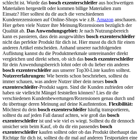
schlecht ist. Wurde das
bosch exzenterschleifer
aus hochwertigen
Materialien hergestellt oder kommen billige Materialien zum
Einsatz? Hier solltest du dir auch die verschiedenen
Kundenrezensionen auf Online-Shops wie z.B.
Amazon
anschauen.
Hier geben viele Nutzer ihre Meinung/Rezensionen bezüglich der
Qualität ab.
Das Anwendungsgebiet:
Je nach Nutzungsbereich
kann es passieren, dass dein ausgewähltes
bosch exzenterschleifer
nicht das perfekte Produkt für dich ist. Hier musst du dich für einen
anderen Artikel entscheiden. Anhand unserer nachfolgenden
Auflistung kannst du die Produktmerkmale untereinander direkt
vergleichen und direkt sehen, ob sich das
bosch exzenterschleifer
für dein Anwendungsbereich lohnt oder ob du lieber ein anderes
bosch exzenterschleifer
aus unserer Top30-Liste kaufen solltest.
Nutzererfahrungen:
Wie bereits schon beschrieben, solltest du
immer schauen, was andere Nutzer über dein neues
bosch
exzenterschleifer
-Produkt sagen. Sind die Kunden zufrieden oder
haben sie vielleicht Mängel feststellen können? Lies dir die
verschiedenen Kundenbewertungen/Rezensionen genau durch und
du übertrage deren Meinung auf deine Kaufintention.
Flexibilität:
Möchtest du dein
bosch exzenterschleifer
häufig transportieren,
solltest du auf jeden Fall darauf achten, wie groß das
bosch
exzenterschleifer
ist und wie viel es wiegt. Solltest du dir dennoch
unsicher sein beim Kauf, ob du dir ein passendes
bosch
exzenterschleifer
kaufen solltest oder ob das Produkt überhaupt das
Richtige für dich ist, solltest du dir mal auf anderen Testportalen eine