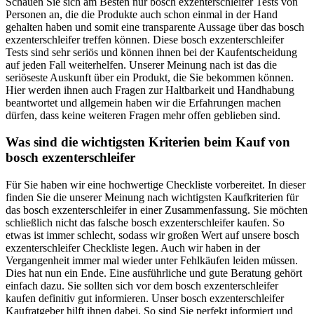
Schauen Sie sich am Besten nur bosch exzenterschleifer Tests von
Personen an, die die Produkte auch schon einmal in der Hand
gehalten haben und somit eine transparente Aussage über das bosch
exzenterschleifer treffen können. Diese bosch exzenterschleifer
Tests sind sehr seriös und können ihnen bei der Kaufentscheidung
auf jeden Fall weiterhelfen. Unserer Meinung nach ist das die
seriöseste Auskunft über ein Produkt, die Sie bekommen können.
Hier werden ihnen auch Fragen zur Haltbarkeit und Handhabung
beantwortet und allgemein haben wir die Erfahrungen machen
dürfen, dass keine weiteren Fragen mehr offen geblieben sind.
Was sind die wichtigsten Kriterien beim Kauf von
bosch exzenterschleifer
Für Sie haben wir eine hochwertige Checkliste vorbereitet. In dieser
finden Sie die unserer Meinung nach wichtigsten Kaufkriterien für
das bosch exzenterschleifer in einer Zusammenfassung. Sie möchten
schließlich nicht das falsche bosch exzenterschleifer kaufen. So
etwas ist immer schlecht, sodass wir großen Wert auf unsere bosch
exzenterschleifer Checkliste legen. Auch wir haben in der
Vergangenheit immer mal wieder unter Fehlkäufen leiden müssen.
Dies hat nun ein Ende. Eine ausführliche und gute Beratung gehört
einfach dazu. Sie sollten sich vor dem bosch exzenterschleifer
kaufen definitiv gut informieren. Unser bosch exzenterschleifer
Kaufratgeber hilft ihnen dabei. So sind Sie perfekt informiert und