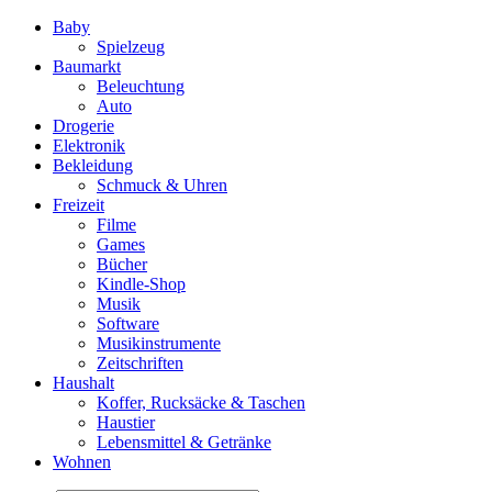
Baby
Spielzeug
Baumarkt
Beleuchtung
Auto
Drogerie
Elektronik
Bekleidung
Schmuck & Uhren
Freizeit
Filme
Games
Bücher
Kindle-Shop
Musik
Software
Musikinstrumente
Zeitschriften
Haushalt
Koffer, Rucksäcke & Taschen
Haustier
Lebensmittel & Getränke
Wohnen