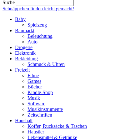
Suche
Schnäppchen finden
leicht gemacht!
Baby
Spielzeug
Baumarkt
Beleuchtung
Auto
Drogerie
Elektronik
Bekleidung
Schmuck & Uhren
Freizeit
Filme
Games
Bücher
Kindle-Shop
Musik
Software
Musikinstrumente
Zeitschriften
Haushalt
Koffer, Rucksäcke & Taschen
Haustier
Lebensmittel & Getränke