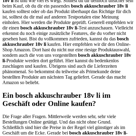
18v li
ist und wie viel es wiegt. Solltest du dir dennoch unsicher sein
beim Kauf, ob du dir ein passendes
bosch akkuschrauber 18v li
kaufen solltest oder ob das Produkt überhaupt das Richtige für dich
ist, solltest du dir mal auf anderen Testportalen eine Meinung
einholen. Hier werden die Produkte geprüft. Generell empfehlen wir
dir einen
bosch akkuschrauber 18v li
-Test anzuschauen. Vielleicht
erkennst du noch einige zusätzliche Features, die du vorher nicht
gesehen hast. Bist du vollkommen zufrieden, kannst du das
bosch
akkuschrauber 18v li
kaufen. Hier empfehlen wir dir den Online-
Shop Amazon. Dort hast du nicht nur eine riesige Produktauswahl,
sondern auch die von uns vorgestellten
bosch akkuschrauber 18v
li
-Produkte werden dort geführt. Hier kannst du bedenkenlos
zuschlagen und kaufen. Übrigens sind auch die Lieferzeiten
phänomenal. So bekommst du teilweise als Primekunde deine
bestellten Produkte am nächsten Tag geliefert. Gerade das macht
Amazon so beliebt.
Ein bosch akkuschrauber 18v li im
Geschäft oder Online kaufen?
Die Frage aller Fragen. Mittlerweile werden sehr, sehr viele
Bestellungen Online getätigt. Und das nicht ohne Grund.
Schließlich sind hier die Preise in der Regel viel günstiger als im
Geschäft um die Ecke. Gerade bei
bosch akkuschrauber 18v li
-