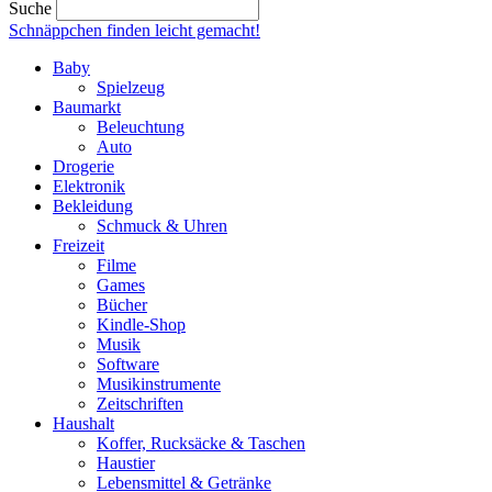
Suche
Schnäppchen finden
leicht gemacht!
Baby
Spielzeug
Baumarkt
Beleuchtung
Auto
Drogerie
Elektronik
Bekleidung
Schmuck & Uhren
Freizeit
Filme
Games
Bücher
Kindle-Shop
Musik
Software
Musikinstrumente
Zeitschriften
Haushalt
Koffer, Rucksäcke & Taschen
Haustier
Lebensmittel & Getränke