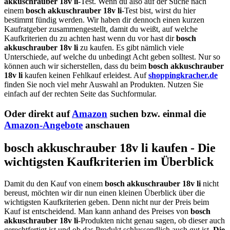
akkuschrauber 18v li
-Test. Wenn du also auf der Suche nach
einem
bosch akkuschrauber 18v li
-Test bist, wirst du hier
bestimmt fündig werden. Wir haben dir dennoch einen kurzen
Kaufratgeber zusammengestellt, damit du weißt, auf welche
Kaufkriterien du zu achten hast wenn du vor hast dir
bosch
akkuschrauber 18v li
zu kaufen. Es gibt nämlich viele
Unterschiede, auf welche du unbedingt Acht geben solltest. Nur so
können auch wir sicherstellen, dass du beim
bosch akkuschrauber
18v li
kaufen keinen Fehlkauf erleidest. Auf
shoppingkracher.de
finden Sie noch viel mehr Auswahl an Produkten. Nutzen Sie
einfach auf der rechten Seite das Suchformular.
Oder direkt auf
Amazon
suchen bzw. einmal die
Amazon-Angebote
anschauen
bosch akkuschrauber 18v li kaufen - Die
wichtigsten Kaufkriterien im Überblick
Damit du den Kauf von einem
bosch akkuschrauber 18v li
nicht
bereust, möchten wir dir nun einen kleinen Überblick über die
wichtigsten Kaufkriterien geben. Denn nicht nur der Preis beim
Kauf ist entscheidend. Man kann anhand des Preises von
bosch
akkuschrauber 18v li
-Produkten nicht genau sagen, ob dieser auch
gerechtfertigt ist und ob das Produkt schlussendlich auch gut ist.
Die