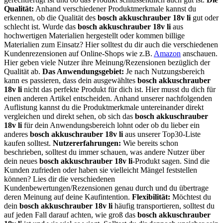
Qualität:
Anhand verschiedener Produktmerkmale kannst du
erkennen, ob die Qualität des
bosch akkuschrauber 18v li
gut oder
schlecht ist. Wurde das
bosch akkuschrauber 18v li
aus
hochwertigen Materialien hergestellt oder kommen billige
Materialien zum Einsatz? Hier solltest du dir auch die verschiedenen
Kundenrezensionen auf Online-Shops wie z.B.
Amazon
anschauen.
Hier geben viele Nutzer ihre Meinung/Rezensionen bezüglich der
Qualität ab.
Das Anwendungsgebiet:
Je nach Nutzungsbereich
kann es passieren, dass dein ausgewähltes
bosch akkuschrauber
18v li
nicht das perfekte Produkt für dich ist. Hier musst du dich für
einen anderen Artikel entscheiden. Anhand unserer nachfolgenden
Auflistung kannst du die Produktmerkmale untereinander direkt
vergleichen und direkt sehen, ob sich das
bosch akkuschrauber
18v li
für dein Anwendungsbereich lohnt oder ob du lieber ein
anderes
bosch akkuschrauber 18v li
aus unserer Top30-Liste
kaufen solltest.
Nutzererfahrungen:
Wie bereits schon
beschrieben, solltest du immer schauen, was andere Nutzer über
dein neues
bosch akkuschrauber 18v li
-Produkt sagen. Sind die
Kunden zufrieden oder haben sie vielleicht Mängel feststellen
können? Lies dir die verschiedenen
Kundenbewertungen/Rezensionen genau durch und du übertrage
deren Meinung auf deine Kaufintention.
Flexibilität:
Möchtest du
dein
bosch akkuschrauber 18v li
häufig transportieren, solltest du
auf jeden Fall darauf achten, wie groß das
bosch akkuschrauber