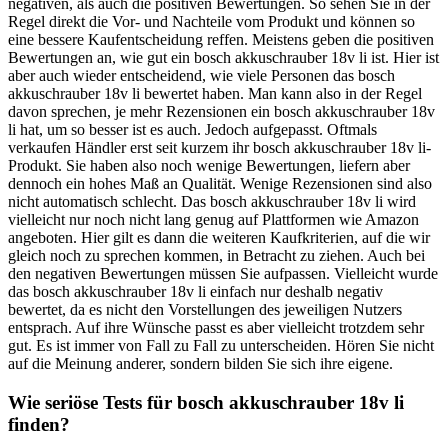
negativen, als auch die positiven Bewertungen. So sehen Sie in der
Regel direkt die Vor- und Nachteile vom Produkt und können so
eine bessere Kaufentscheidung reffen. Meistens geben die positiven
Bewertungen an, wie gut ein bosch akkuschrauber 18v li ist. Hier ist
aber auch wieder entscheidend, wie viele Personen das bosch
akkuschrauber 18v li bewertet haben. Man kann also in der Regel
davon sprechen, je mehr Rezensionen ein bosch akkuschrauber 18v
li hat, um so besser ist es auch. Jedoch aufgepasst. Oftmals
verkaufen Händler erst seit kurzem ihr bosch akkuschrauber 18v li-
Produkt. Sie haben also noch wenige Bewertungen, liefern aber
dennoch ein hohes Maß an Qualität. Wenige Rezensionen sind also
nicht automatisch schlecht. Das bosch akkuschrauber 18v li wird
vielleicht nur noch nicht lang genug auf Plattformen wie Amazon
angeboten. Hier gilt es dann die weiteren Kaufkriterien, auf die wir
gleich noch zu sprechen kommen, in Betracht zu ziehen. Auch bei
den negativen Bewertungen müssen Sie aufpassen. Vielleicht wurde
das bosch akkuschrauber 18v li einfach nur deshalb negativ
bewertet, da es nicht den Vorstellungen des jeweiligen Nutzers
entsprach. Auf ihre Wünsche passt es aber vielleicht trotzdem sehr
gut. Es ist immer von Fall zu Fall zu unterscheiden. Hören Sie nicht
auf die Meinung anderer, sondern bilden Sie sich ihre eigene.
Wie seriöse Tests für bosch akkuschrauber 18v li
finden?