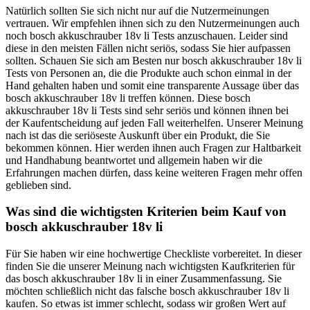
Natürlich sollten Sie sich nicht nur auf die Nutzermeinungen
vertrauen. Wir empfehlen ihnen sich zu den Nutzermeinungen auch
noch bosch akkuschrauber 18v li Tests anzuschauen. Leider sind
diese in den meisten Fällen nicht seriös, sodass Sie hier aufpassen
sollten. Schauen Sie sich am Besten nur bosch akkuschrauber 18v li
Tests von Personen an, die die Produkte auch schon einmal in der
Hand gehalten haben und somit eine transparente Aussage über das
bosch akkuschrauber 18v li treffen können. Diese bosch
akkuschrauber 18v li Tests sind sehr seriös und können ihnen bei
der Kaufentscheidung auf jeden Fall weiterhelfen. Unserer Meinung
nach ist das die seriöseste Auskunft über ein Produkt, die Sie
bekommen können. Hier werden ihnen auch Fragen zur Haltbarkeit
und Handhabung beantwortet und allgemein haben wir die
Erfahrungen machen dürfen, dass keine weiteren Fragen mehr offen
geblieben sind.
Was sind die wichtigsten Kriterien beim Kauf von
bosch akkuschrauber 18v li
Für Sie haben wir eine hochwertige Checkliste vorbereitet. In dieser
finden Sie die unserer Meinung nach wichtigsten Kaufkriterien für
das bosch akkuschrauber 18v li in einer Zusammenfassung. Sie
möchten schließlich nicht das falsche bosch akkuschrauber 18v li
kaufen. So etwas ist immer schlecht, sodass wir großen Wert auf