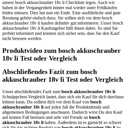
unsere bosch akkuschrauber 18v li Checkliste legen. Auch wir
haben in der Vergangenheit immer mal wieder unter Fehlkäufen
leiden müssen. Dies hat nun ein Ende. Eine ausführliche und gute
Beratung gehört einfach dazu. Sie sollten sich vor dem bosch
akkuschrauber 18v li kaufen definitiv gut informieren. Unser bosch
akkuschrauber 18v li Kaufratgeber hilft ihnen dabei. So sind Sie
perfekt informiert und können sich sicher sein, dass Sie den Kauf
nicht bereuen werden.
Produktvideo zum
bosch akkuschrauber
18v li
Test oder Vergleich
Abschließendes Fazit zum
bosch
akkuschrauber 18v li
Test oder Vergleich
Unser abschließendes Fazit zum
bosch akkuschrauber 18v li
-
Schnäppchen-Vergleich lautet, dass sich ein Kauf für dich durchaus
lohnen kann. Du solltest dich vor dem Kauf von
bosch
akkuschrauber 18v li
auf jeden fall die Produktdetails und
allgemeinen Bedingungen anschauen. Dadurch wirst Du den Kauf
auf keinen Fall bereuen und sehr viel Freude an
bosch
akkuschrauber 18v li
haben. Außerdem ist es garnicht so schwer
sich für das richtige Produkt wie
bosch akkuschrauber 18v li
zu