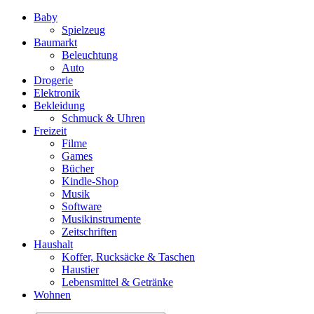
Baby
Spielzeug
Baumarkt
Beleuchtung
Auto
Drogerie
Elektronik
Bekleidung
Schmuck & Uhren
Freizeit
Filme
Games
Bücher
Kindle-Shop
Musik
Software
Musikinstrumente
Zeitschriften
Haushalt
Koffer, Rucksäcke & Taschen
Haustier
Lebensmittel & Getränke
Wohnen