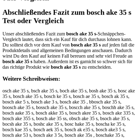
Abschließendes Fazit zum
bosch ake 35 s
Test oder Vergleich
Unser abschließendes Fazit zum
bosch ake 35 s
-Schnäppchen-
Vergleich lautet, dass sich ein Kauf für dich durchaus lohnen kann.
Du solltest dich vor dem Kauf von
bosch ake 35 s
auf jeden fall die
Produktdetails und allgemeinen Bedingungen anschauen. Dadurch
wirst Du den Kauf auf keinen Fall bereuen und sehr viel Freude an
bosch ake 35 s
haben. Außerdem ist es garnicht so schwer sich für
das richtige Produkt wie
bosch ake 35 s
zu entscheiden.
Weitere Schreibweisen:
osch ake 35 s, bsch ake 35 s, boch ake 35 s, bosh ake 35 s, bosc ake
35 s, bosch ake 35 s, bosch ke 35 s, bosch ae 35 s, bosch ak 35 s,
bosch ake 5 s, bosch ake 3 s, bosch ake 35 , bbosch ake 35 s,
boosch ake 35 s, bossch ake 35 s, boscch ake 35 s, boschh ake 35 s,
bosch aake 35 s, bosch akke 35 s, bosch akee 35 s, bosch ake 335 s,
bosch ake 355 s, bosch ake 35 ss, obsch ake 35 s, bsoch ake 35 s,
bocsh ake 35 s, boshc ake 35 s, bosc hake 35 s, boscha ke 35 s,
bosch kae 35 s, bosch aek 35 s, bosch ak e35 s, bosch ake3 5 s,
bosch ake 53 s, bosch ake 3 5s, bosch ake 35s , boschake 35 s,