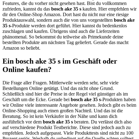
Features, die du vorher nicht gesehen hast. Bist du vollkommen
zufrieden, kannst du das
bosch ake 35 s
kaufen. Hier empfehlen wir
dir den Online-Shop Amazon. Dort hast du nicht nur eine riesige
Produktauswahl, sondern auch die von uns vorgestellten
bosch ake
35 s
-Produkte werden dort geführt. Hier kannst du bedenkenlos
zuschlagen und kaufen. Übrigens sind auch die Lieferzeiten
phänomenal. So bekommst du teilweise als Primekunde deine
bestellten Produkte am nächsten Tag geliefert. Gerade das macht
Amazon so beliebt.
Ein bosch ake 35 s im Geschäft oder
Online kaufen?
Die Frage aller Fragen. Mittlerweile werden sehr, sehr viele
Bestellungen Online getätigt. Und das nicht ohne Grund.
Schließlich sind hier die Preise in der Regel viel günstiger als im
Geschäft um die Ecke. Gerade bei
bosch ake 35 s
-Produkten haben
wir Online viele interessante Angebote gesehen. Jedoch gibt es beim
Online-Shopping auch einen großen Nachteil. Und das ist die
Beratung. So ist kein Verkäufer in der Nähe und kann dich
ausführlich vor dem
bosch ake 35 s
beraten. Du verlässt dich also
auf verschiedene Produkt Testberichte. Diese sind jedoch auch zu
empfehlen. Jedoch aufgepasst. Viele Produkttests sind nicht zu 100
Prozent seriös. Weshalb du unbedingt auf die Quelle achten solltest.