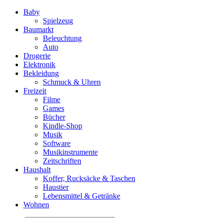
Baby
Spielzeug
Baumarkt
Beleuchtung
Auto
Drogerie
Elektronik
Bekleidung
Schmuck & Uhren
Freizeit
Filme
Games
Bücher
Kindle-Shop
Musik
Software
Musikinstrumente
Zeitschriften
Haushalt
Koffer, Rucksäcke & Taschen
Haustier
Lebensmittel & Getränke
Wohnen