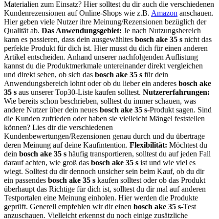
Materialien zum Einsatz? Hier solltest du dir auch die verschiedenen
Kundenrezensionen auf Online-Shops wie z.B.
Amazon
anschauen.
Hier geben viele Nutzer ihre Meinung/Rezensionen bezüglich der
Qualität ab.
Das Anwendungsgebiet:
Je nach Nutzungsbereich
kann es passieren, dass dein ausgewähltes
bosch ake 35 s
nicht das
perfekte Produkt für dich ist. Hier musst du dich für einen anderen
Artikel entscheiden. Anhand unserer nachfolgenden Auflistung
kannst du die Produktmerkmale untereinander direkt vergleichen
und direkt sehen, ob sich das
bosch ake 35 s
für dein
Anwendungsbereich lohnt oder ob du lieber ein anderes
bosch ake
35 s
aus unserer Top30-Liste kaufen solltest.
Nutzererfahrungen:
Wie bereits schon beschrieben, solltest du immer schauen, was
andere Nutzer über dein neues
bosch ake 35 s
-Produkt sagen. Sind
die Kunden zufrieden oder haben sie vielleicht Mängel feststellen
können? Lies dir die verschiedenen
Kundenbewertungen/Rezensionen genau durch und du übertrage
deren Meinung auf deine Kaufintention.
Flexibilität:
Möchtest du
dein
bosch ake 35 s
häufig transportieren, solltest du auf jeden Fall
darauf achten, wie groß das
bosch ake 35 s
ist und wie viel es
wiegt. Solltest du dir dennoch unsicher sein beim Kauf, ob du dir
ein passendes
bosch ake 35 s
kaufen solltest oder ob das Produkt
überhaupt das Richtige für dich ist, solltest du dir mal auf anderen
Testportalen eine Meinung einholen. Hier werden die Produkte
geprüft. Generell empfehlen wir dir einen
bosch ake 35 s
-Test
anzuschauen. Vielleicht erkennst du noch einige zusätzliche