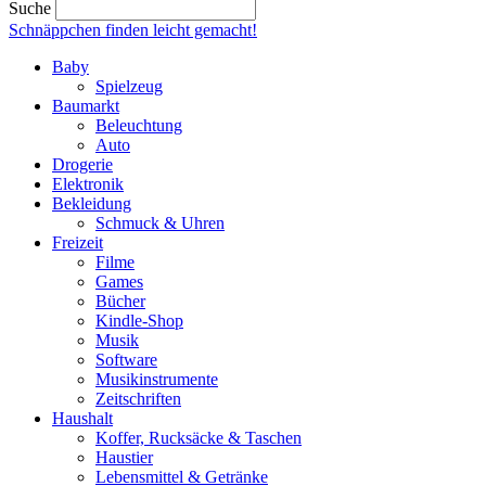
Suche
Schnäppchen finden
leicht gemacht!
Baby
Spielzeug
Baumarkt
Beleuchtung
Auto
Drogerie
Elektronik
Bekleidung
Schmuck & Uhren
Freizeit
Filme
Games
Bücher
Kindle-Shop
Musik
Software
Musikinstrumente
Zeitschriften
Haushalt
Koffer, Rucksäcke & Taschen
Haustier
Lebensmittel & Getränke