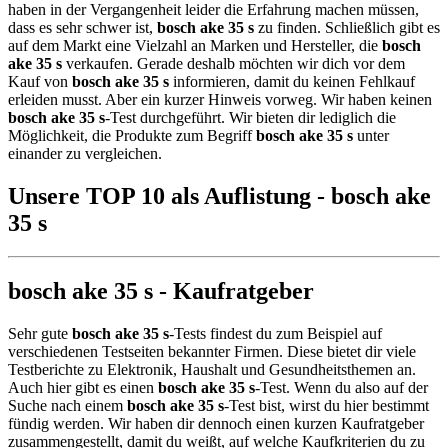
haben in der Vergangenheit leider die Erfahrung machen müssen,
dass es sehr schwer ist,
bosch ake 35 s
zu finden. Schließlich gibt es
auf dem Markt eine Vielzahl an Marken und Hersteller, die
bosch
ake 35 s
verkaufen. Gerade deshalb möchten wir dich vor dem
Kauf von
bosch ake 35 s
informieren, damit du keinen Fehlkauf
erleiden musst. Aber ein kurzer Hinweis vorweg. Wir haben keinen
bosch ake 35 s
-Test durchgeführt. Wir bieten dir lediglich die
Möglichkeit, die Produkte zum Begriff
bosch ake 35 s
unter
einander zu vergleichen.
Unsere TOP 10 als Auflistung - bosch ake
35 s
bosch ake 35 s - Kaufratgeber
Sehr gute
bosch ake 35 s
-Tests findest du zum Beispiel auf
verschiedenen Testseiten bekannter Firmen. Diese bietet dir viele
Testberichte zu Elektronik, Haushalt und Gesundheitsthemen an.
Auch hier gibt es einen
bosch ake 35 s
-Test. Wenn du also auf der
Suche nach einem
bosch ake 35 s
-Test bist, wirst du hier bestimmt
fündig werden. Wir haben dir dennoch einen kurzen Kaufratgeber
zusammengestellt, damit du weißt, auf welche Kaufkriterien du zu