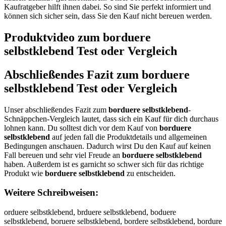
Kaufratgeber hilft ihnen dabei. So sind Sie perfekt informiert und
können sich sicher sein, dass Sie den Kauf nicht bereuen werden.
Produktvideo zum
borduere
selbstklebend
Test oder Vergleich
Abschließendes Fazit zum
borduere
selbstklebend
Test oder Vergleich
Unser abschließendes Fazit zum
borduere selbstklebend
-
Schnäppchen-Vergleich lautet, dass sich ein Kauf für dich durchaus
lohnen kann. Du solltest dich vor dem Kauf von
borduere
selbstklebend
auf jeden fall die Produktdetails und allgemeinen
Bedingungen anschauen. Dadurch wirst Du den Kauf auf keinen
Fall bereuen und sehr viel Freude an
borduere selbstklebend
haben. Außerdem ist es garnicht so schwer sich für das richtige
Produkt wie
borduere selbstklebend
zu entscheiden.
Weitere Schreibweisen:
orduere selbstklebend, brduere selbstklebend, boduere selbstklebend, boruere selbstklebend, bordere selbstklebend, bordure selbstklebend, borduee selbstklebend, borduer selbstklebend, borduere selbstklebend, borduere elbstklebend, borduere slbstklebend, borduere sebstklebend, borduere selstklebend, borduere selbtklebend, borduere selbsklebend, borduere selbstlebend, borduere selbstkebend, borduere selbstklbend, borduere selbstkleend, borduere selbstklebnd, borduere selbstklebed, borduere selbstkleben, bborduere selbstklebend, boorduere selbstklebend, borrduere selbstklebend, bordduere selbstklebend, borduuere selbstklebend, bordueere selbstklebend, borduerre selbstklebend, bordueree selbstklebend, borduere sselbstklebend, borduere seelbstklebend, borduere sellbstklebend, borduere selbbstklebend, borduere selbsstklebend, borduere selbsttklebend, borduere selbstkklebend, borduere selbstkllebend, borduere selbstkleebend, borduere selbstklebbend, borduere selbstklebeend, borduere selbstklebennd, borduere selbstklebendd, obrduere selbstklebend, broduere selbstklebend, bodruere selbstklebend, borudere selbstklebend, bordeure selbstklebend, borduree selbstklebend, bordueer selbstklebend, borduer eselbstklebend, bordueres elbstklebend, borduere eslbstklebend, borduere slebstklebend, borduere seblstklebend, borduere selsbtklebend, borduere selbtsklebend, borduere selbsktlebend, borduere selbstlkebend, borduere selbstkelbend, borduere selbstklbeend, borduere selbstkleebnd, borduere selbstklebned, borduere selbstklebedn, borduereselbstklebend, orduere selbstklebend, vorduere selbstklebend, forduere selbstklebend, gorduere selbstklebend, horduere selbstklebend, norduere selbstklebend, birduere selbstklebend, bkrduere selbstklebend, blrduere selbstklebend, bprduere selbstklebend, b9rduere selbstklebend, b0rduere selbstklebend, boeduere selbstklebend, bodduere selbstklebend, bofduere selbstklebend, bogduere selbstklebend, botduere selbstklebend, bo4duere selbstklebend, bo5duere selbstklebend, borxuere selbstklebend, borsuere selbstklebend, borwuere selbstklebend, boreuere selbstklebend, borruere selbstklebend, borfuere selbstklebend, borvuere selbstklebend, borcuere selbstklebend, bordyere selbstklebend, bordhere selbstklebend, bordjere selbstklebend, bordkere selbstklebend, bordiere selbstklebend, bord7ere selbstklebend, bord8ere selbstklebend, borduwre selbstklebend, bordusre selbstklebend, bordudre selbstklebend, bordufre selbstklebend, bordurre selbstklebend, bordu3re selbstklebend, bordu4re selbstklebend, bordueee selbstklebend, borduede selbstklebend, borduefe selbstklebend, borduege selbstklebend, borduete selbstklebend, bordue4e selbstklebend, bordue5e selbstklebend, borduerw selbstklebend, borduers selbstklebend, borduerd selbstklebend, borduerf selbstklebend, borduerr selbstklebend, borduer3 selbstklebend, borduer4 selbstklebend, borduere qelbstklebend, borduere welbstklebend, borduere eelbstklebend, borduere zelbstklebend, borduere xelbstklebend, borduere celbstklebend, borduere swlbstklebend, borduere sslbstklebend, borduere sdlbstklebend, borduere sflbstklebend, borduere srlbstklebend, borduere s3lbstklebend, borduere s4lbstklebend, borduere sepbstklebend, borduere seobstklebend, borduere seibstklebend, borduere sekbstklebend, borduere sembstklebend, borduere sel stklebend, borduere selvstklebend, borduere selfstklebend, borduere selgstklebend, borduere selhstklebend, borduere selnstklebend, borduere selbqtklebend, borduere selbwtklebend, borduere selbetklebend, borduere selbztklebend, borduere selbxtklebend, borduere selbctklebend, borduere selbsrklebend, borduere selbsfklebend, borduere selbsgklebend, borduere selbshklebend, borduere selbsyklebend, borduere selbs5klebend, borduere selbs6klebend, borduere selbstulebend, borduere selbstjlebend, borduere selbstmlebend, borduere selbstllebend, borduere selbstolebend, borduere selbstkpebend, borduere selbstkoebend, borduere selbstkiebend, borduere selbstkkebend, borduere selbstkmebend, borduere selbstklwbend, borduere selbstklsbend, borduere selbstkldbend, borduere selbstklfbend, borduere selbstklrbend, borduere selbstkl3bend, borduere selbstkl4bend, borduere selbstkle end, borduere selbstklevend, borduere selbstklefend, borduere selbstklegend, borduere selbstklehend, borduere selbstklenend, borduere selbstklebwnd, borduere selbstklebsnd, borduere selbstklebdnd, borduere selbstklebfnd, borduere selbstklebrnd, borduere selbstkleb3nd, borduere selbstkleb4nd, borduere selbstklebe d, borduere selbstklebebd, borduere selbstklebegd, borduere selbstklebehd, borduere selbstklebejd, borduere selbstklebemd, borduere selbstklebenx, borduere selbstklebens, borduere selbstklebenw, borduere selbstklebene, borduere selbstklebenr, borduere selbstklebenf, borduere selbstklebenv, borduere selbstklebenc, borduere selbstklebend, b orduere selbstklebend, vborduere selbstklebend, bvorduere selbstklebend, fborduere selbstklebend, bforduere selbstklebend, gborduere selbstklebend, bgorduere selbstklebend, hborduere selbstklebend, bhorduere selbstklebend, nborduere selbstklebend, bnorduere selbstklebend, biorduere selbstklebend, boirduere selbstklebend, bkorduere selbstklebend, bokrduere selbstklebend, blorduere selbstklebend, bolrduere selbstklebend, bporduere selbstklebend, boprduere selbstklebend, b9orduere selbstklebend, bo9rduere selbstklebend, b0orduere selbstklebend, bo0rduere selbstklebend, boerduere selbstklebend, boreduere selbstklebend, bodrduere selbstklebend, bofrduere selbstklebend, borfduere selbstklebend, bogrduere selbstklebend, borgduere selbstklebend, botrduere selbstklebend, bortduere selbstklebend, bo4rduere selbstklebend, bor4duere selbstklebend, bo5rduere selbstklebend, bor5duere selbstklebend, borxduere selbstklebend, bordxuere selbstklebend, borsduere selbstklebend, bordsuere selbstklebend, borwduere selbstklebend, bordwuere selbstklebend, bordeuere selbstklebend, bordruere selbstklebend, bordfuere selbstklebend, borvduere selbstklebend, bordvuere selbstklebend, borcduere selbstklebend, bordcuere selbstklebend, bordyuere selbstklebend, borduyere selbstklebend, bordhuere selbstklebend, borduhere selbstklebend, bordjuere selbstklebend, bordujere selbstklebend, bordkuere selbstklebend, bordukere selbstklebend, bordiuere selbstklebend, borduiere selbstklebend, bord7uere selbstklebend, bordu7ere selbstklebend, bord8uere selbstklebend, bordu8ere selbstklebend, borduwere selbstklebend, borduewre selbstklebend, bordusere selbstklebend, borduesre selbstklebend, bordudere selbstklebend, borduedre selbstklebend, bordufere selbstklebend, borduefre selbstklebend, bordurere selbstklebend, bordu3ere selbstklebend, bordue3re selbstklebend, bordu4ere selbstklebend, bordue4re selbstklebend, borduerde selbstklebend, borduerfe selbstklebend, borduegre selbstklebend, borduerge selbstklebend, borduetre selbstklebend, borduerte selbstklebend, borduer4e selbstklebend, bordue5re selbstklebend, borduer5e selbstklebend, borduerwe selbstklebend, borduerew selbstklebend, borduerse selbstklebend, bordueres selbstklebend, borduered selbstklebend, bordueref selbstklebend, borduerer selbstklebend, borduer3e selbstklebend, borduere3 selbstklebend, borduere4 selbstklebend, borduere qselbstklebend, borduere sqelbstklebend, borduere wselbstklebend, borduere swelbstklebend, borduere eselbstklebend, borduere zselbstklebend, borduere szelbstklebend, borduere xselbstklebend, borduere sxelbstklebend, borduere cselbstklebend, borduere scelbstklebend, borduere sewlbstklebend, borduere seslbstklebend, borduere sdelbstklebend, borduere sedlbstklebend, borduere sfelbstklebend, borduere seflbstklebend, borduere srelbstklebend, borduere serlbstklebend, borduere s3elbstklebend, borduere se3lbstklebend, borduere s4elbstklebend, borduere se4lbstklebend, borduere seplbstklebend, borduere selpbstklebend, borduere seolbstklebend, borduere selobstklebend, borduere seilbstklebend, borduere selibstklebend, borduere seklbstklebend, borduere selkbstklebend, borduere semlbstklebend, borduere selmbstklebend, borduere sel bstklebend, borduere selb stklebend, borduere selvbstklebend, borduere selbvstklebend, borduere selfbstklebend, borduere selbfstklebend, borduere selgbstklebend, borduere selbgstklebend, borduere selhbstklebend, borduere selbhstklebend, borduere selnbstklebend, borduere selbnstklebend, borduere selbqstklebend, borduere selbsqtklebend, borduere selbwstklebend, borduere selbswtklebend, borduere selbestklebend, borduere selbsetklebend, borduere selbzstklebend, borduere selbsztklebend, borduere selbxstklebend, borduere selbsxtklebend, borduere selbcstklebend, borduere selbsctklebend, borduere selbsrtklebend, borduere selbstrklebend, borduere selbsftklebend, borduere selbstfklebend, borduere selbsgtklebend, borduere selbstgklebend, borduere selbshtklebend, borduere selbsthklebend, borduere selbsytklebend, borduere selbstyklebend, borduere selbs5tklebend, borduere selbst5klebend, borduere selbs6tklebend, borduere selbst6klebend, borduere selbstuklebend, borduere selbstkulebend, borduere selbstjklebend, borduere selbstkjlebend, borduere selbstmklebend, borduere selbstkmlebend, borduere selbstlklebend, borduere selbstoklebend, borduere selbstkolebend, borduere selbstkplebend, borduere selbstklpebend, borduere selbstkloebend, borduere selbstkilebend, borduere selbstkliebend, borduere selbstklkebend, borduere selbstklmebend, borduere selbstklwebend, borduere selbstklewbend, borduere selbstklsebend, borduere selbstklesbend, borduere selbstkldebend, borduere selbstkledbend, borduere selbstklfebend, borduere selbstklefbend, borduere selbstklrebend, borduere selbstklerbend, borduere selbstkl3ebend, borduere selbstkle3bend, borduere selbstkl4ebend, borduere selbstkle4bend, borduere selbstkle bend, borduere selbstkleb end, borduere selbstklevbend, borduere selbstklebvend, borduere selbstklebfend, borduere selbstklegbend, borduere selbstklebgend, borduere selbstklehbend, borduere selbstklebhend, borduere selbstklenbend, b