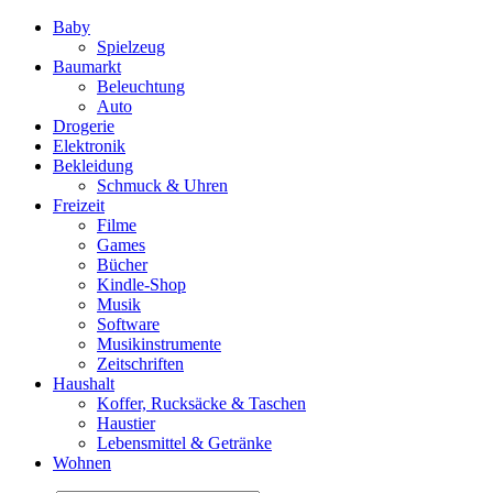
Baby
Spielzeug
Baumarkt
Beleuchtung
Auto
Drogerie
Elektronik
Bekleidung
Schmuck & Uhren
Freizeit
Filme
Games
Bücher
Kindle-Shop
Musik
Software
Musikinstrumente
Zeitschriften
Haushalt
Koffer, Rucksäcke & Taschen
Haustier
Lebensmittel & Getränke
Wohnen