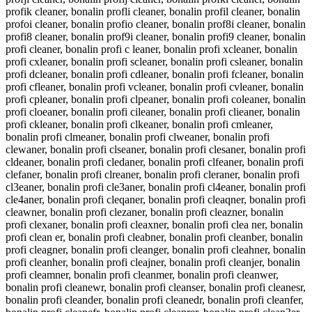
profik cleaner, bonalin profli cleaner, bonalin profil cleaner, bonalin
profoi cleaner, bonalin profio cleaner, bonalin prof8i cleaner, bonalin
profi8 cleaner, bonalin prof9i cleaner, bonalin profi9 cleaner, bonalin
profi cleaner, bonalin profi c leaner, bonalin profi xcleaner, bonalin
profi cxleaner, bonalin profi scleaner, bonalin profi csleaner, bonalin
profi dcleaner, bonalin profi cdleaner, bonalin profi fcleaner, bonalin
profi cfleaner, bonalin profi vcleaner, bonalin profi cvleaner, bonalin
profi cpleaner, bonalin profi clpeaner, bonalin profi coleaner, bonalin
profi cloeaner, bonalin profi cileaner, bonalin profi clieaner, bonalin
profi ckleaner, bonalin profi clkeaner, bonalin profi cmleaner,
bonalin profi clmeaner, bonalin profi clweaner, bonalin profi
clewaner, bonalin profi clseaner, bonalin profi clesaner, bonalin profi
cldeaner, bonalin profi cledaner, bonalin profi clfeaner, bonalin profi
clefaner, bonalin profi clreaner, bonalin profi cleraner, bonalin profi
cl3eaner, bonalin profi cle3aner, bonalin profi cl4eaner, bonalin profi
cle4aner, bonalin profi cleqaner, bonalin profi cleaqner, bonalin profi
cleawner, bonalin profi clezaner, bonalin profi cleazner, bonalin
profi clexaner, bonalin profi cleaxner, bonalin profi clea ner, bonalin
profi clean er, bonalin profi cleabner, bonalin profi cleanber, bonalin
profi cleagner, bonalin profi cleanger, bonalin profi cleahner, bonalin
profi cleanher, bonalin profi cleajner, bonalin profi cleanjer, bonalin
profi cleamner, bonalin profi cleanmer, bonalin profi cleanwer,
bonalin profi cleanewr, bonalin profi cleanser, bonalin profi cleanesr,
bonalin profi cleander, bonalin profi cleanedr, bonalin profi cleanfer,