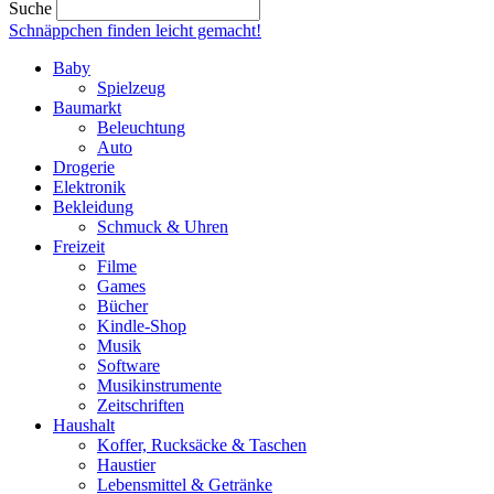
Suche
Schnäppchen finden
leicht gemacht!
Baby
Spielzeug
Baumarkt
Beleuchtung
Auto
Drogerie
Elektronik
Bekleidung
Schmuck & Uhren
Freizeit
Filme
Games
Bücher
Kindle-Shop
Musik
Software
Musikinstrumente
Zeitschriften
Haushalt
Koffer, Rucksäcke & Taschen
Haustier
Lebensmittel & Getränke