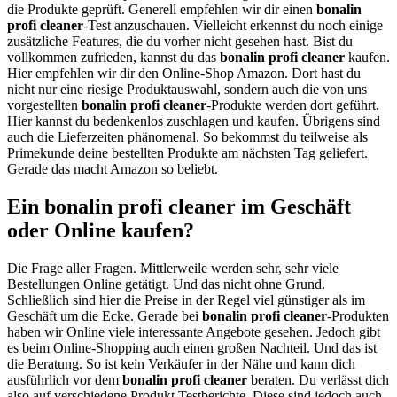
die Produkte geprüft. Generell empfehlen wir dir einen
bonalin
profi cleaner
-Test anzuschauen. Vielleicht erkennst du noch einige
zusätzliche Features, die du vorher nicht gesehen hast. Bist du
vollkommen zufrieden, kannst du das
bonalin profi cleaner
kaufen.
Hier empfehlen wir dir den Online-Shop Amazon. Dort hast du
nicht nur eine riesige Produktauswahl, sondern auch die von uns
vorgestellten
bonalin profi cleaner
-Produkte werden dort geführt.
Hier kannst du bedenkenlos zuschlagen und kaufen. Übrigens sind
auch die Lieferzeiten phänomenal. So bekommst du teilweise als
Primekunde deine bestellten Produkte am nächsten Tag geliefert.
Gerade das macht Amazon so beliebt.
Ein bonalin profi cleaner im Geschäft
oder Online kaufen?
Die Frage aller Fragen. Mittlerweile werden sehr, sehr viele
Bestellungen Online getätigt. Und das nicht ohne Grund.
Schließlich sind hier die Preise in der Regel viel günstiger als im
Geschäft um die Ecke. Gerade bei
bonalin profi cleaner
-Produkten
haben wir Online viele interessante Angebote gesehen. Jedoch gibt
es beim Online-Shopping auch einen großen Nachteil. Und das ist
die Beratung. So ist kein Verkäufer in der Nähe und kann dich
ausführlich vor dem
bonalin profi cleaner
beraten. Du verlässt dich
also auf verschiedene Produkt Testberichte. Diese sind jedoch auch