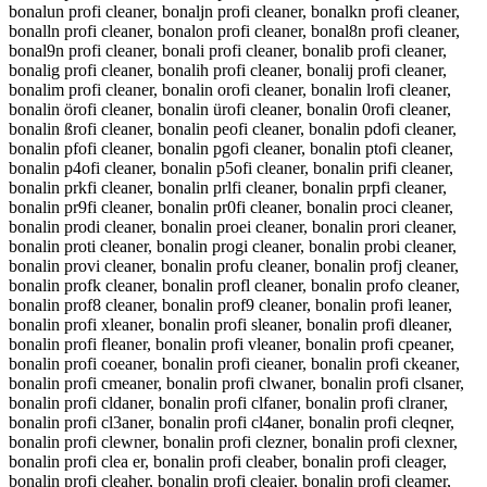
bonalun profi cleaner, bonaljn profi cleaner, bonalkn profi cleaner,
bonalln profi cleaner, bonalon profi cleaner, bonal8n profi cleaner,
bonal9n profi cleaner, bonali profi cleaner, bonalib profi cleaner,
bonalig profi cleaner, bonalih profi cleaner, bonalij profi cleaner,
bonalim profi cleaner, bonalin orofi cleaner, bonalin lrofi cleaner,
bonalin örofi cleaner, bonalin ürofi cleaner, bonalin 0rofi cleaner,
bonalin ßrofi cleaner, bonalin peofi cleaner, bonalin pdofi cleaner,
bonalin pfofi cleaner, bonalin pgofi cleaner, bonalin ptofi cleaner,
bonalin p4ofi cleaner, bonalin p5ofi cleaner, bonalin prifi cleaner,
bonalin prkfi cleaner, bonalin prlfi cleaner, bonalin prpfi cleaner,
bonalin pr9fi cleaner, bonalin pr0fi cleaner, bonalin proci cleaner,
bonalin prodi cleaner, bonalin proei cleaner, bonalin prori cleaner,
bonalin proti cleaner, bonalin progi cleaner, bonalin probi cleaner,
bonalin provi cleaner, bonalin profu cleaner, bonalin profj cleaner,
bonalin profk cleaner, bonalin profl cleaner, bonalin profo cleaner,
bonalin prof8 cleaner, bonalin prof9 cleaner, bonalin profi leaner,
bonalin profi xleaner, bonalin profi sleaner, bonalin profi dleaner,
bonalin profi fleaner, bonalin profi vleaner, bonalin profi cpeaner,
bonalin profi coeaner, bonalin profi cieaner, bonalin profi ckeaner,
bonalin profi cmeaner, bonalin profi clwaner, bonalin profi clsaner,
bonalin profi cldaner, bonalin profi clfaner, bonalin profi clraner,
bonalin profi cl3aner, bonalin profi cl4aner, bonalin profi cleqner,
bonalin profi clewner, bonalin profi clezner, bonalin profi clexner,
bonalin profi clea er, bonalin profi cleaber, bonalin profi cleager,
bonalin profi cleaher, bonalin profi cleajer, bonalin profi cleamer,