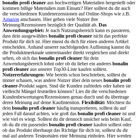
bonalin profi cleaner
aus hochwertigen Materialien hergestellt oder
kommen billige Materialien zum Einsatz? Hier solltest du dir auch
die verschiedenen Kundenrezensionen auf Online-Shops wie z.B.
Amazon
anschauen. Hier geben viele Nutzer ihre
Meinung/Rezensionen bezüglich der Qualität ab.
Das
Anwendungsgebiet:
Je nach Nutzungsbereich kann es passieren,
dass dein ausgewähltes
bonalin profi cleaner
nicht das perfekte
Produkt für dich ist. Hier musst du dich für einen anderen Artikel
entscheiden. Anhand unserer nachfolgenden Auflistung kannst du
die Produktmerkmale untereinander direkt vergleichen und direkt
sehen, ob sich das
bonalin profi cleaner
für dein
Anwendungsbereich lohnt oder ob du lieber ein anderes
bonalin
profi cleaner
aus unserer Top30-Liste kaufen solltest.
Nutzererfahrungen:
Wie bereits schon beschrieben, solltest du
immer schauen, was andere Nutzer über dein neues
bonalin profi
cleaner
-Produkt sagen. Sind die Kunden zufrieden oder haben sie
vielleicht Mängel feststellen können? Lies dir die verschiedenen
Kundenbewertungen/Rezensionen genau durch und du übertrage
deren Meinung auf deine Kaufintention.
Flexibilität:
Möchtest du
dein
bonalin profi cleaner
häufig transportieren, solltest du auf
jeden Fall darauf achten, wie groß das
bonalin profi cleaner
ist und
wie viel es wiegt. Solltest du dir dennoch unsicher sein beim Kauf,
ob du dir ein passendes
bonalin profi cleaner
kaufen solltest oder
ob das Produkt überhaupt das Richtige für dich ist, solltest du dir
mal auf anderen Testportalen eine Meinung einholen. Hier werden