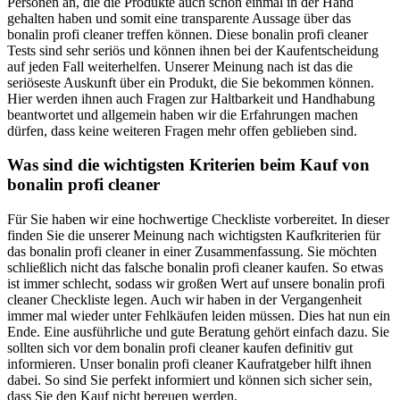
Personen an, die die Produkte auch schon einmal in der Hand
gehalten haben und somit eine transparente Aussage über das
bonalin profi cleaner treffen können. Diese bonalin profi cleaner
Tests sind sehr seriös und können ihnen bei der Kaufentscheidung
auf jeden Fall weiterhelfen. Unserer Meinung nach ist das die
seriöseste Auskunft über ein Produkt, die Sie bekommen können.
Hier werden ihnen auch Fragen zur Haltbarkeit und Handhabung
beantwortet und allgemein haben wir die Erfahrungen machen
dürfen, dass keine weiteren Fragen mehr offen geblieben sind.
Was sind die wichtigsten Kriterien beim Kauf von
bonalin profi cleaner
Für Sie haben wir eine hochwertige Checkliste vorbereitet. In dieser
finden Sie die unserer Meinung nach wichtigsten Kaufkriterien für
das bonalin profi cleaner in einer Zusammenfassung. Sie möchten
schließlich nicht das falsche bonalin profi cleaner kaufen. So etwas
ist immer schlecht, sodass wir großen Wert auf unsere bonalin profi
cleaner Checkliste legen. Auch wir haben in der Vergangenheit
immer mal wieder unter Fehlkäufen leiden müssen. Dies hat nun ein
Ende. Eine ausführliche und gute Beratung gehört einfach dazu. Sie
sollten sich vor dem bonalin profi cleaner kaufen definitiv gut
informieren. Unser bonalin profi cleaner Kaufratgeber hilft ihnen
dabei. So sind Sie perfekt informiert und können sich sicher sein,
dass Sie den Kauf nicht bereuen werden.