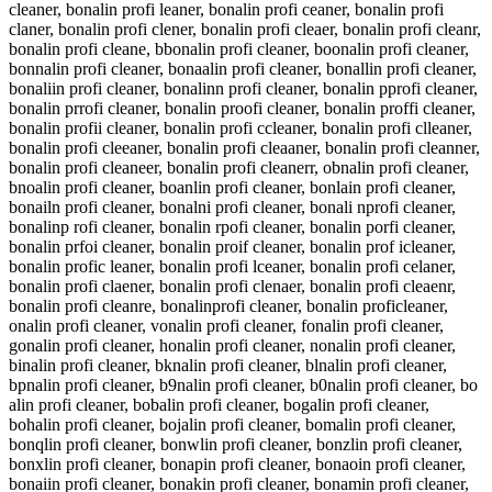
cleaner, bonalin profi leaner, bonalin profi ceaner, bonalin profi
claner, bonalin profi clener, bonalin profi cleaer, bonalin profi cleanr,
bonalin profi cleane, bbonalin profi cleaner, boonalin profi cleaner,
bonnalin profi cleaner, bonaalin profi cleaner, bonallin profi cleaner,
bonaliin profi cleaner, bonalinn profi cleaner, bonalin pprofi cleaner,
bonalin prrofi cleaner, bonalin proofi cleaner, bonalin proffi cleaner,
bonalin profii cleaner, bonalin profi ccleaner, bonalin profi clleaner,
bonalin profi cleeaner, bonalin profi cleaaner, bonalin profi cleanner,
bonalin profi cleaneer, bonalin profi cleanerr, obnalin profi cleaner,
bnoalin profi cleaner, boanlin profi cleaner, bonlain profi cleaner,
bonailn profi cleaner, bonalni profi cleaner, bonali nprofi cleaner,
bonalinp rofi cleaner, bonalin rpofi cleaner, bonalin porfi cleaner,
bonalin prfoi cleaner, bonalin proif cleaner, bonalin prof icleaner,
bonalin profic leaner, bonalin profi lceaner, bonalin profi celaner,
bonalin profi claener, bonalin profi clenaer, bonalin profi cleaenr,
bonalin profi cleanre, bonalinprofi cleaner, bonalin proficleaner,
onalin profi cleaner, vonalin profi cleaner, fonalin profi cleaner,
gonalin profi cleaner, honalin profi cleaner, nonalin profi cleaner,
binalin profi cleaner, bknalin profi cleaner, blnalin profi cleaner,
bpnalin profi cleaner, b9nalin profi cleaner, b0nalin profi cleaner, bo
alin profi cleaner, bobalin profi cleaner, bogalin profi cleaner,
bohalin profi cleaner, bojalin profi cleaner, bomalin profi cleaner,
bonqlin profi cleaner, bonwlin profi cleaner, bonzlin profi cleaner,
bonxlin profi cleaner, bonapin profi cleaner, bonaoin profi cleaner,
bonaiin profi cleaner, bonakin profi cleaner, bonamin profi cleaner,