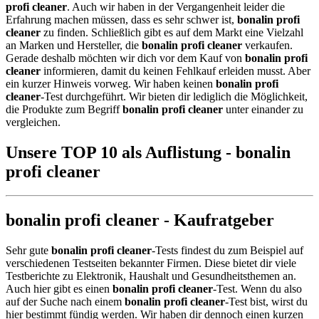
profi cleaner
. Auch wir haben in der Vergangenheit leider die
Erfahrung machen müssen, dass es sehr schwer ist,
bonalin profi
cleaner
zu finden. Schließlich gibt es auf dem Markt eine Vielzahl
an Marken und Hersteller, die
bonalin profi cleaner
verkaufen.
Gerade deshalb möchten wir dich vor dem Kauf von
bonalin profi
cleaner
informieren, damit du keinen Fehlkauf erleiden musst. Aber
ein kurzer Hinweis vorweg. Wir haben keinen
bonalin profi
cleaner
-Test durchgeführt. Wir bieten dir lediglich die Möglichkeit,
die Produkte zum Begriff
bonalin profi cleaner
unter einander zu
vergleichen.
Unsere TOP 10 als Auflistung - bonalin
profi cleaner
bonalin profi cleaner - Kaufratgeber
Sehr gute
bonalin profi cleaner
-Tests findest du zum Beispiel auf
verschiedenen Testseiten bekannter Firmen. Diese bietet dir viele
Testberichte zu Elektronik, Haushalt und Gesundheitsthemen an.
Auch hier gibt es einen
bonalin profi cleaner
-Test. Wenn du also
auf der Suche nach einem
bonalin profi cleaner
-Test bist, wirst du
hier bestimmt fündig werden. Wir haben dir dennoch einen kurzen