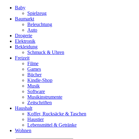
Baby
Spielzeug
Baumarkt
Beleuchtung
Auto
Drogerie
Elektronik
Bekleidung
Schmuck & Uhren
Freizeit
Filme
Games
Bücher
Kindle-Shop
Musik
Software
Musikinstrumente
Zeitschriften
Haushalt
Koffer, Rucksäcke & Taschen
Haustier
Lebensmittel & Getränke
Wohnen