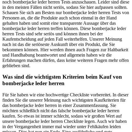
noch bomberjacke leder herren Tests anzuschauen. Leider sind diese
in den meisten Fällen nicht seriös, sodass Sie hier aufpassen sollten.
Schauen Sie sich am Besten nur bomberjacke leder herren Tests von
Personen an, die die Produkte auch schon einmal in der Hand
gehalten haben und somit eine transparente Aussage über das
bomberjacke leder herren treffen können. Diese bomberjacke leder
herren Tests sind sehr seriös und können ihnen bei der
Kaufentscheidung auf jeden Fall weiterhelfen. Unserer Meinung
nach ist das die seriöseste Auskunft über ein Produkt, die Sie
bekommen können. Hier werden ihnen auch Fragen zur Haltbarkeit
und Handhabung beantwortet und allgemein haben wir die
Erfahrungen machen dürfen, dass keine weiteren Fragen mehr offen
geblieben sind.
Was sind die wichtigsten Kriterien beim Kauf von
bomberjacke leder herren
Für Sie haben wir eine hochwertige Checkliste vorbereitet. In dieser
finden Sie die unserer Meinung nach wichtigsten Kaufkriterien für
das bomberjacke leder herren in einer Zusammenfassung. Sie
möchten schließlich nicht das falsche bomberjacke leder herren
kaufen. So etwas ist immer schlecht, sodass wir großen Wert auf
unsere bomberjacke leder herren Checkliste legen. Auch wir haben
in der Vergangenheit immer mal wieder unter Fehlkäufen leiden
müssen. Dies hat nun ein Ende. Eine ausführliche und gute