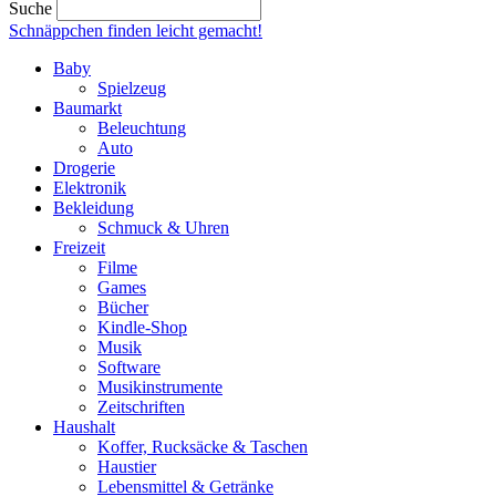
Suche
Schnäppchen finden
leicht gemacht!
Baby
Spielzeug
Baumarkt
Beleuchtung
Auto
Drogerie
Elektronik
Bekleidung
Schmuck & Uhren
Freizeit
Filme
Games
Bücher
Kindle-Shop
Musik
Software
Musikinstrumente
Zeitschriften
Haushalt
Koffer, Rucksäcke & Taschen
Haustier
Lebensmittel & Getränke