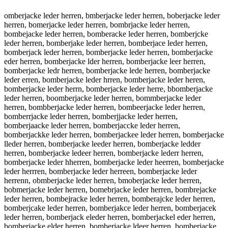
omberjacke leder herren, bmberjacke leder herren, boberjacke leder herren, bomerjacke leder herren, bombrjacke leder herren, bombejacke leder herren, bomberacke leder herren, bomberjcke leder herren, bomberjake leder herren, bomberjace leder herren, bomberjack leder herren, bomberjacke leder herren, bomberjacke eder herren, bomberjacke lder herren, bomberjacke leer herren, bomberjacke ledr herren, bomberjacke lede herren, bomberjacke leder erren, bomberjacke leder hrren, bomberjacke leder heren, bomberjacke leder herrn, bomberjacke leder herre, bbomberjacke leder herren, boomberjacke leder herren, bommberjacke leder herren, bombberjacke leder herren, bombeerjacke leder herren, bomberrjacke leder herren, bomberjjacke leder herren, bomberjaacke leder herren, bomberjaccke leder herren, bomberjackke leder herren, bomberjackee leder herren, bomberjacke lleder herren, bomberjacke leeder herren, bomberjacke ledder herren, bomberjacke ledeer herren, bomberjacke lederr herren, bomberjacke leder hherren, bomberjacke leder heerren, bomberjacke leder herrren, bomberjacke leder herreen, bomberjacke leder herrenn, obmberjacke leder herren, bmoberjacke leder herren, bobmerjacke leder herren, bomebrjacke leder herren, bombrejacke leder herren, bombejracke leder herren, bomberajcke leder herren, bomberjcake leder herren, bomberjakce leder herren, bomberjacek leder herren, bomberjack eleder herren, bomberjackel eder herren, bomberjacke elder herren, bomberjacke ldeer herren, bomberjacke leedr herren, bomberjacke ledre herren, bomberjacke lede rherren, bomberjacke lederh erren, bomberjacke leder ehrren, bomberjacke leder hreren, bomberjacke leder herern, bomberjacke leder herrne, bomberjackeleder herren, bomberjacke lederherren, omberjacke leder herren, vomberjacke leder herren, fomberjacke leder herren, gomberjacke leder herren, homberjacke leder herren, nomberjacke leder herren, bimberjacke leder herren, bkmberjacke leder herren, blmberjacke leder herren, bpmberjacke leder herren, b9mberjacke leder herren, b0mberjacke leder herren, bo berjacke leder herren, bonberjacke leder herren, bohberjacke leder herren, bojberjacke leder herren, bokberjacke leder herren, bolberjacke leder herren, bom erjacke leder herren, bomverjacke leder herren, bomferjacke leder herren, bomgerjacke leder herren, bomherjacke leder herren, bomnerjacke leder herren, bombwrjacke leder herren, bombsrjacke leder herren, bombdrjacke leder herren, bombfrjacke leder herren, bombrrjacke leder herren, bomb3rjacke leder herren, bomb4rjacke leder herren, bombeejacke leder herren, bombedjacke leder herren, bombefjacke leder herren, bombegjacke leder herren, bombetjacke leder herren, bombe4jacke leder herren, bombe5jacke leder herren, bombernacke leder herren, bomberhacke leder herren, bomberyacke leder herren, bomberuacke leder herren, bomberiacke leder herren, bomberkacke leder herren, bombermacke leder herren, bomberjqcke leder herren, bomberjwcke leder herren, bomberjzcke leder herren, bomberjxcke leder herren, bomberja ke leder herren, bomberjaxke leder herren, bomberjaske leder herren, bomberjadke leder herren, bomberjafke leder herren, bomberjavke leder herren, bomberjacue leder herren, bomberjacje leder herren, bomberjacme leder herren, bomberjacle leder herren, bomberjacoe leder herren, bomberjackw leder herren, bomberjacks leder herren, bomberjackd leder herren, bomberjackf leder herren, bomberjackr leder herren, bomberjack3 leder herren, bomberjack4 leder herren, bomberjacke peder herren, bomberjacke oeder herren, bomberjacke ieder herren, bomberjacke keder herren, bomberjacke meder herren, bomberjacke lwder herren, bomberjacke lsder herren, bomberjacke ldder herren, bomberjacke lfder herren, bomberjacke lrder herren, bomberjacke l3der herren, bomberjacke l4der herren, bomberjacke lexer herren, bomberjacke leser herren, bomberjacke lewer herren, bomberjacke leeer herren, bomberjacke lerer herren, bomberjacke lefer herren, bomberjacke lever herren, bomberjacke lecer herren, bomberjacke ledwr herren, bomberjacke ledsr herren, bomberjacke leddr herren, bomberjacke ledfr herren, bomberjacke ledrr herren, bomberjacke led3r herren, bomberjacke led4r herren, bomberjacke ledee herren, bomberjacke leded herren, bomberjacke ledef herren, bomberjacke ledeg herren, bomberjacke ledet herren, bomberjacke lede4 herren, bomberjacke lede5 herren, bomberjacke leder berren, bomberjacke leder gerren, bomberjacke leder terren, bomberjacke leder yerren, bomberjacke leder uerren, bomberjacke leder jerren, bomberjacke leder merren, bomberjacke leder nerren, bomberjacke leder hwrren, bomberjacke leder hsrren, bomberjacke leder hdrren, bomberjacke leder hfrren, bomberjacke leder hrrren, bomberjacke leder h3rren, bomberjacke leder h4rren, bomberjacke leder heeren, bomberjacke leder hedren, bomberjacke leder hefren, bomberjacke leder hegren, bomberjacke leder hetren, bomberjacke leder he4ren, bomberjacke leder he5ren, bomberjacke leder hereen, bomberjacke leder herden, bomberjacke leder herfen, bomberjacke leder hergen, bomberjacke leder herten, bomberjacke leder her4en, bomberjacke leder her5en, bomberjacke leder herrwn, bomberjacke leder herrsn, bomberjacke leder herrdn, bomberjacke leder herrfn, bomberjacke leder herrrn, bomberjacke leder herr3n, bomberjacke leder herr4n, bomberjacke leder herre , bomberjacke leder herreb, bomberjacke leder herreg, bomberjacke leder herreh, bomberjacke leder herrej, bomberjacke leder herrem, bomberjacke leder herren, b omberjacke leder herren, vbomberjacke leder herren, bvomberjacke leder herren, fbomberjacke leder herren, bfomberjacke leder herren, gbomberjacke leder herren, bgomberjacke leder herren, hbomberjacke leder herren, bhomberjacke leder herren, nbomberjacke leder herren, bnomberjacke leder herren, biomberjacke leder herren, boimberjacke leder herren, bkomberjacke leder herren, bokmberjacke leder herren, blomberjacke leder herren, bolmberjacke leder herren, bpomberjacke leder herren, bopmberjacke leder herren, b9omberjacke leder herren, bo9mberjacke leder herren, b0omberjacke leder herren, bo0mberjacke leder herren, bo mberjacke leder herren, bom berjacke leder herren, bonmberjacke leder herren, bomnberjacke leder herren, bohmberjacke leder herren, bomhberjacke leder herren, bojmberjacke leder herren, bomjberjacke leder herren, bomkberjacke leder herren, bomlberjacke leder herren, bomb erjacke leder herren, bomvberjacke leder herren, bombverjacke leder herren, bomfberjacke leder herren, bombferjacke leder herren, bomgberjacke leder herren, bombgerjacke leder herren, bombherjacke leder herren, bombnerjacke leder herren, bombwerjacke leder herren, bombewrjacke leder herren, bombserjacke leder herren, bombesrjacke leder herren, bombderjacke leder herren, bombedrjacke leder herren, bombefrjacke leder herren, bombrerjacke leder herren, bomb3erjacke leder herren, bombe3rjacke leder herren, bomb4erjacke leder herren, bombe4rjacke leder herren, bomberejacke leder herren, bomberdjacke leder herren, bomberfjacke leder herren, bombegrjacke leder herren, bombergjacke leder herren, bombetrjacke leder herren, bombertjacke leder herren, bomber4jacke leder herren, bombe5rjacke leder herren, bomber5jacke leder herren, bombernjacke leder herren, bomberjnacke leder herren, bomberhjacke leder herren, bomberjhacke leder herren, bomberyjacke leder herren, bomberjyacke leder herren, bomberujacke leder herren, bomberjuacke leder herren, bomberijacke leder herren, bomberjiacke leder herren, bomberkjacke leder herren, bomberjkacke leder herren, bombermjacke leder herren, bomberjmacke leder herren, bomberjqacke leder herren, bomberjaqcke leder herren, bomberjwacke leder herren, bomberjawcke leder herren, bomberjzacke leder herren, bomberjazcke leder herren, bomberjxacke leder herren, bomberjaxcke leder herren, bomberja cke leder herren, bomberjac ke leder herren, bomberjacxke leder herren, bomberjascke leder herren, bomberjacske leder herren, bomberjadcke leder herren, bomberjacdke leder herren, bomberjafcke leder herren, bomberjacfke leder herren, bomberjavcke leder herren, bomberjacvke leder herren, bomberjacuke leder herren, bomberjackue leder herren, bomberjacjke leder herren, bomberjackje leder herren, bomberjacmke leder herren, bomberjackme leder herren, bomberjaclke leder herren, bomberjackle leder herren, bomberjacoke leder herren, bomberjackoe leder herren, bomberjackwe leder herren, bomberjackew leder herren, bomberjackse leder herren, bomberjackes leder herren, bomberjackde leder herren, bomberjacked leder herren, bomberjackfe leder herren, bomberjackef leder herren, bomberjackre leder herren, bomberjacker leder herren, bomberjack3e leder herren, bomberjacke3 leder herren, bomberjack4e leder herren, bomberjacke4 leder herren, bomberjacke pleder herren, bomberjacke lpeder herren, bomberjacke oleder herren, bomberjacke loeder herren, bomberjacke ileder herren, bomberjacke lieder herren, bomberjacke kleder herren, bomberjacke lkeder herren, bomberjacke mleder herren, bomberjacke lmeder herren, bomberjacke lweder herren, bomberjacke lewder herren, bomberjacke lseder herren, bomberjacke lesder herren, bomberjacke ldeder herren, bomberjacke lfeder herren, bomberjacke lefder herren, bomberjacke lreder herren, bomberjacke lerder herren, bomberjacke l3eder herren, bomberjacke le3der herren, bomberjacke l4eder herren, bomberjacke le4der herren, bomberjacke lexder herren, bomberjacke ledxer herren, bomberjacke ledser herren, bomberjacke ledwer herren, bomberjacke ledrer herren, bomberjacke ledfer herren, bomberjacke levder herren, bomberjacke ledver herren, bomberjacke lecder herren, bomberjacke ledcer herren, bomberjacke ledewr herren, bomberjacke ledesr herren, bomberjacke lededr herren, bomberjacke ledefr herren, bomberjacke led3er herren, bomberjacke lede3r herren, bomberjacke led4er herren, bomberjacke lede4r herren, bomberjacke ledere herren, bomberjacke lederd herren, bomberjacke lederf herren, bomberjacke ledegr herren, bomberjacke lederg herren, bombe