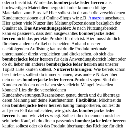
oder schlecht ist. Wurde das
bomberjacke leder herren
aus
hochwertigen Materialien hergestellt oder kommen billige
Materialien zum Einsatz? Hier solltest du dir auch die verschiedenen
Kundenrezensionen auf Online-Shops wie z.B.
Amazon
anschauen.
Hier geben viele Nutzer ihre Meinung/Rezensionen bezüglich der
Qualität ab.
Das Anwendungsgebiet:
Je nach Nutzungsbereich
kann es passieren, dass dein ausgewähltes
bomberjacke leder
herren
nicht das perfekte Produkt für dich ist. Hier musst du dich
für einen anderen Artikel entscheiden. Anhand unserer
nachfolgenden Auflistung kannst du die Produktmerkmale
untereinander direkt vergleichen und direkt sehen, ob sich das
bomberjacke leder herren
für dein Anwendungsbereich lohnt oder
ob du lieber ein anderes
bomberjacke leder herren
aus unserer
Top30-Liste kaufen solltest.
Nutzererfahrungen:
Wie bereits schon
beschrieben, solltest du immer schauen, was andere Nutzer über
dein neues
bomberjacke leder herren
-Produkt sagen. Sind die
Kunden zufrieden oder haben sie vielleicht Mängel feststellen
können? Lies dir die verschiedenen
Kundenbewertungen/Rezensionen genau durch und du übertrage
deren Meinung auf deine Kaufintention.
Flexibilität:
Möchtest du
dein
bomberjacke leder herren
häufig transportieren, solltest du
auf jeden Fall darauf achten, wie groß das
bomberjacke leder
herren
ist und wie viel es wiegt. Solltest du dir dennoch unsicher
sein beim Kauf, ob du dir ein passendes
bomberjacke leder herren
kaufen solltest oder ob das Produkt überhaupt das Richtige für dich