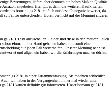
wenige Bewertungen, liefern aber dennoch ein hohes Maß an Qualität.
e Amazon angeboten. Hier gilt es dann die weiteren Kaufkriterien,
wurde das bomann gs 2181 einfach nur deshalb negativ bewertet, da
all zu Fall zu unterscheiden. Hören Sie nicht auf die Meinung anderer,
n gs 2181 Tests anzuschauen. Leider sind diese in den meisten Fällen
ch schon einmal in der Hand gehalten haben und somit eine
ntscheidung auf jeden Fall weiterhelfen. Unserer Meinung nach ist
eantwortet und allgemein haben wir die Erfahrungen machen dürfen,
s bomann gs 2181 in einer Zusammenfassung. Sie möchten schließlich
. Auch wir haben in der Vergangenheit immer mal wieder unter
n gs 2181 kaufen definitiv gut informieren. Unser bomann gs 2181