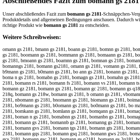
Abschließendes Fazit zum
bomann gs 2181
Unser abschließendes Fazit zum
bomann gs 2181
-Schnäppchen-Vergl
Produktdetails und allgemeinen Bedingungen anschauen. Dadurch wir
richtige Produkt wie
bomann gs 2181
zu entscheiden.
Weitere Schreibweisen:
omann gs 2181, bmann gs 2181, boann gs 2181, bomnn gs 2181, bo
gs 2181, boomann gs 2181, bommann gs 2181, bomaann gs 2181, b
gs 2181, bmoann gs 2181, boamnn gs 2181, bomnan gs 2181, boman
bomanngs 2181, bomann gs2181, omann gs 2181, vomann gs 2181, f
b9mann gs 2181, b0mann gs 2181, bo ann gs 2181, bonann gs 2181,
boma n gs 2181, bomabn gs 2181, bomagn gs 2181, bomahn gs 2181
2181, bomann rs 2181, bomann fs 2181, bomann vs 2181, bomann t
bomann gz 2181, bomann gx 2181, bomann gc 2181, bomann gs q18
218q, bomann gs 218w, bomann gs 2181, b omann gs 2181, vbomann
2181, nbomann gs 2181, bnomann gs 2181, biomann gs 2181, boima
2181, bo9mann gs 2181, b0omann gs 2181, bo0mann gs 2181, bo ma
2181, bomkann gs 2181, bomlann gs 2181, bomqann gs 2181, boma
2181, boman n gs 2181, bomabnn gs 2181, bomanbn gs 2181, boma
2181, bomann gs 2181, bomannb gs 2181, bomanng gs 2181, bomann
2181, bomann gvs 2181, bomann tgs 2181, bomann gts 2181, boman
2181, bomann gqs 2181, bomann gsq 2181, bomann gws 2181, boma
gcs 2181, bomann gsc 2181, bomann gs q2181, bomann gs 2q181, 