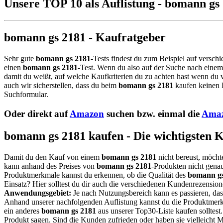
Unsere TOP 10 als Auflistung - bomann gs
bomann gs 2181 - Kaufratgeber
Sehr gute
bomann gs 2181
-Tests findest du zum Beispiel auf versch
einen
bomann gs 2181
-Test. Wenn du also auf der Suche nach eine
damit du weißt, auf welche Kaufkriterien du zu achten hast wenn du v
auch wir sicherstellen, dass du beim
bomann gs 2181
kaufen keinen F
Suchformular.
Oder direkt auf
Amazon
suchen bzw. einmal die
Amaz
bomann gs 2181 kaufen - Die wichtigsten 
Damit du den Kauf von einem
bomann gs 2181
nicht bereust, möcht
kann anhand des Preises von
bomann gs 2181
-Produkten nicht genau
Produktmerkmale kannst du erkennen, ob die Qualität des
bomann gs
Einsatz? Hier solltest du dir auch die verschiedenen Kundenrezensio
Anwendungsgebiet:
Je nach Nutzungsbereich kann es passieren, da
Anhand unserer nachfolgenden Auflistung kannst du die Produktmerkm
ein anderes
bomann gs 2181
aus unserer Top30-Liste kaufen solltest
Produkt sagen. Sind die Kunden zufrieden oder haben sie vielleicht