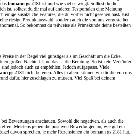
ß das
bomann gs 2181
ist und wie viel es wiegt. Solltest du dir
ch ist, solltest du dir mal auf anderen Testportalen eine Meinung
h einige zusätzliche Features, die du vorher nicht gesehen hast. Bist
ine riesige Produktauswahl, sondern auch die von uns vorgestellten
hänomenal. So bekommst du teilweise als Primekunde deine bestellten
e Preise in der Regel viel günstiger als im Geschäft um die Ecke.
nen großen Nachteil. Und das ist die Beratung. So ist kein Verkäufer
e sind jedoch auch zu empfehlen. Jedoch aufgepasst. Viele
ann gs 2181
nicht bereuen. Alles in allem können wir dir die von uns
Grund dafür, hier zuschlagen zu müssen. Viel Spaß bei deinem
h bei Bewertungen anschauen. Sowohl die negativen, als auch die
reffen. Meistens geben die positiven Bewertungen an, wie gut ein
 Regel davon sprechen, je mehr Rezensionen ein bomann gs 2181 hat,