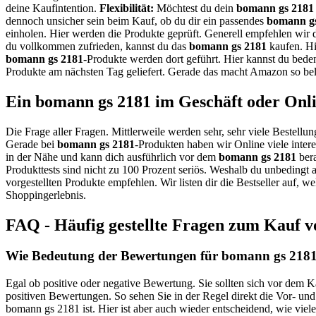
deine Kaufintention.
Flexibilität:
Möchtest du dein
bomann gs 2181
dennoch unsicher sein beim Kauf, ob du dir ein passendes
bomann g
einholen. Hier werden die Produkte geprüft. Generell empfehlen wir 
du vollkommen zufrieden, kannst du das
bomann gs 2181
kaufen. Hi
bomann gs 2181
-Produkte werden dort geführt. Hier kannst du bede
Produkte am nächsten Tag geliefert. Gerade das macht Amazon so bel
Ein bomann gs 2181 im Geschäft oder Onl
Die Frage aller Fragen. Mittlerweile werden sehr, sehr viele Bestellun
Gerade bei
bomann gs 2181
-Produkten haben wir Online viele inter
in der Nähe und kann dich ausführlich vor dem
bomann gs 2181
bera
Produkttests sind nicht zu 100 Prozent seriös. Weshalb du unbedingt 
vorgestellten Produkte empfehlen. Wir listen dir die Bestseller auf,
Shoppingerlebnis.
FAQ - Häufig gestellte Fragen zum Kauf 
Wie Bedeutung der Bewertungen für bomann gs 2181 
Egal ob positive oder negative Bewertung. Sie sollten sich vor dem 
positiven Bewertungen. So sehen Sie in der Regel direkt die Vor- un
bomann gs 2181 ist. Hier ist aber auch wieder entscheidend, wie vi