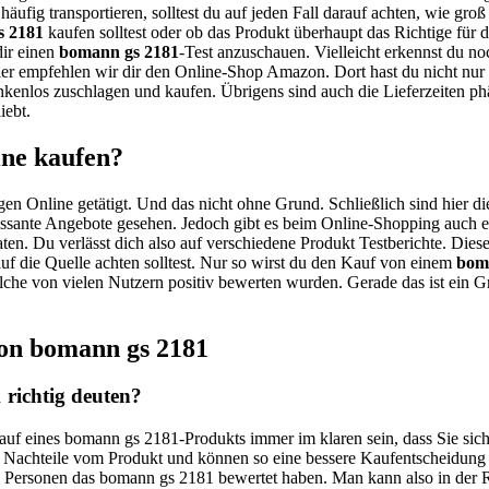
häufig transportieren, solltest du auf jeden Fall darauf achten, wie gro
s 2181
kaufen solltest oder ob das Produkt überhaupt das Richtige für di
dir einen
bomann gs 2181
-Test anzuschauen. Vielleicht erkennst du noc
er empfehlen wir dir den Online-Shop Amazon. Dort hast du nicht nur e
nkenlos zuschlagen und kaufen. Übrigens sind auch die Lieferzeiten p
iebt.
ine kaufen?
gen Online getätigt. Und das nicht ohne Grund. Schließlich sind hier di
essante Angebote gesehen. Jedoch gibt es beim Online-Shopping auch ei
ten. Du verlässt dich also auf verschiedene Produkt Testberichte. Dies
auf die Quelle achten solltest. Nur so wirst du den Kauf von einem
bom
 welche von vielen Nutzern positiv bewerten wurden. Gerade das ist ein 
von bomann gs 2181
richtig deuten?
Kauf eines bomann gs 2181-Produkts immer im klaren sein, dass Sie sic
d Nachteile vom Produkt und können so eine bessere Kaufentscheidung 
ele Personen das bomann gs 2181 bewertet haben. Man kann also in der