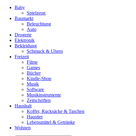
Baby
Spielzeug
Baumarkt
Beleuchtung
Auto
Drogerie
Elektronik
Bekleidung
Schmuck & Uhren
Freizeit
Filme
Games
Bücher
Kindle-Shop
Musik
Software
Musikinstrumente
Zeitschriften
Haushalt
Koffer, Rucksäcke & Taschen
Haustier
Lebensmittel & Getränke
Wohnen