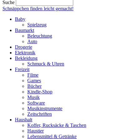
Suche
Schnäppchen finden
leicht gemacht!
Baby
Spielzeug
Baumarkt
Beleuchtung
Auto
Drogerie
Elektronik
Bekleidung
Schmuck & Uhren
Freizeit
Filme
Games
Bücher
Kindle-Shop
Musik
Software
Musikinstrumente
Zeitschriften
Haushalt
Koffer, Rucksäcke & Taschen
Haustier
Lebensmittel & Getränke