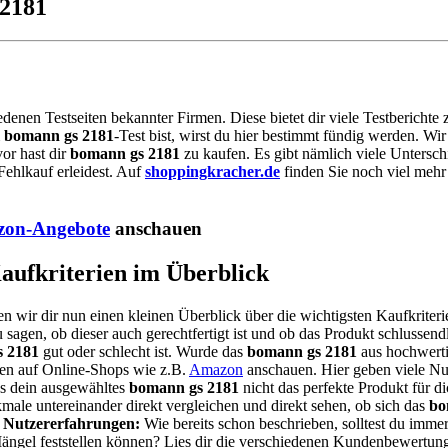
 2181
iedenen Testseiten bekannter Firmen. Diese bietet dir viele Testbericht
m
bomann gs 2181
-Test bist, wirst du hier bestimmt fündig werden. W
or hast dir
bomann gs 2181
zu kaufen. Es gibt nämlich viele Untersch
ehlkauf erleidest. Auf
shoppingkracher.de
finden Sie noch viel mehr
on-Angebote
anschauen
Kaufkriterien im Überblick
en wir dir nun einen kleinen Überblick über die wichtigsten Kaufkriter
 sagen, ob dieser auch gerechtfertigt ist und ob das Produkt schlussendl
 2181
gut oder schlecht ist. Wurde das
bomann gs 2181
aus hochwerti
nen auf Online-Shops wie z.B.
Amazon
anschauen. Hier geben viele Nu
ss dein ausgewähltes
bomann gs 2181
nicht das perfekte Produkt für di
ale untereinander direkt vergleichen und direkt sehen, ob sich das
bo
.
Nutzererfahrungen:
Wie bereits schon beschrieben, solltest du imm
 Mängel feststellen können? Lies dir die verschiedenen Kundenbewert