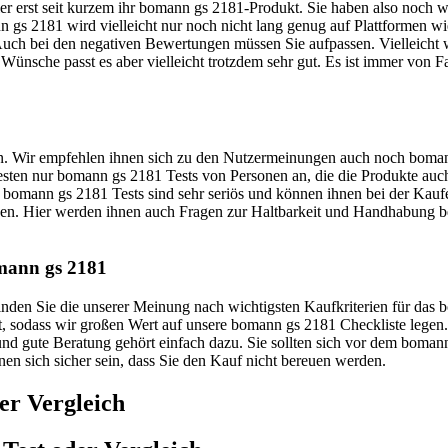
ler erst seit kurzem ihr bomann gs 2181-Produkt. Sie haben also noch 
 gs 2181 wird vielleicht nur noch nicht lang genug auf Plattformen wi
 Auch bei den negativen Bewertungen müssen Sie aufpassen. Vielleicht 
 Wünsche passt es aber vielleicht trotzdem sehr gut. Es ist immer von F
uen. Wir empfehlen ihnen sich zu den Nutzermeinungen auch noch boman
 Besten nur bomann gs 2181 Tests von Personen an, die die Produkte au
bomann gs 2181 Tests sind sehr seriös und können ihnen bei der Kaufe
nnen. Hier werden ihnen auch Fragen zur Haltbarkeit und Handhabung b
omann gs 2181
r finden Sie die unserer Meinung nach wichtigsten Kaufkriterien für da
ht, sodass wir großen Wert auf unsere bomann gs 2181 Checkliste legen
und gute Beratung gehört einfach dazu. Sie sollten sich vor dem boman
nnen sich sicher sein, dass Sie den Kauf nicht bereuen werden.
er Vergleich