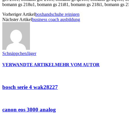
bomann gs 218u1, bomann gs 21i81, bomann gs 218i1, bomann gs 
Vorheriger Artikel
boxhandschuhe reinigen
Nächster Artikel
business coach ausbildung
SchnäppchenJäger
VERWANDTE ARTIKEL
MEHR VOM AUTOR
bosch serie 4 wak28227
canon eos 3000 analog