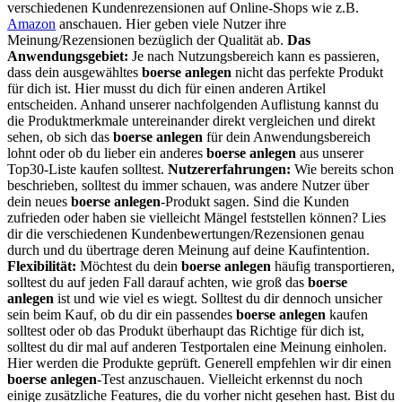
verschiedenen Kundenrezensionen auf Online-Shops wie z.B.
Amazon
anschauen. Hier geben viele Nutzer ihre
Meinung/Rezensionen bezüglich der Qualität ab.
Das
Anwendungsgebiet:
Je nach Nutzungsbereich kann es passieren,
dass dein ausgewähltes
boerse anlegen
nicht das perfekte Produkt
für dich ist. Hier musst du dich für einen anderen Artikel
entscheiden. Anhand unserer nachfolgenden Auflistung kannst du
die Produktmerkmale untereinander direkt vergleichen und direkt
sehen, ob sich das
boerse anlegen
für dein Anwendungsbereich
lohnt oder ob du lieber ein anderes
boerse anlegen
aus unserer
Top30-Liste kaufen solltest.
Nutzererfahrungen:
Wie bereits schon
beschrieben, solltest du immer schauen, was andere Nutzer über
dein neues
boerse anlegen
-Produkt sagen. Sind die Kunden
zufrieden oder haben sie vielleicht Mängel feststellen können? Lies
dir die verschiedenen Kundenbewertungen/Rezensionen genau
durch und du übertrage deren Meinung auf deine Kaufintention.
Flexibilität:
Möchtest du dein
boerse anlegen
häufig transportieren,
solltest du auf jeden Fall darauf achten, wie groß das
boerse
anlegen
ist und wie viel es wiegt. Solltest du dir dennoch unsicher
sein beim Kauf, ob du dir ein passendes
boerse anlegen
kaufen
solltest oder ob das Produkt überhaupt das Richtige für dich ist,
solltest du dir mal auf anderen Testportalen eine Meinung einholen.
Hier werden die Produkte geprüft. Generell empfehlen wir dir einen
boerse anlegen
-Test anzuschauen. Vielleicht erkennst du noch
einige zusätzliche Features, die du vorher nicht gesehen hast. Bist du