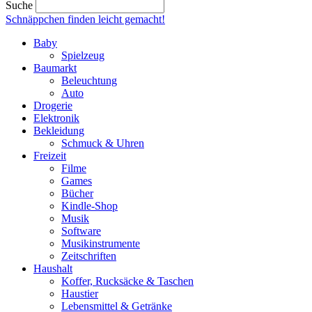
Suche
Schnäppchen finden
leicht gemacht!
Baby
Spielzeug
Baumarkt
Beleuchtung
Auto
Drogerie
Elektronik
Bekleidung
Schmuck & Uhren
Freizeit
Filme
Games
Bücher
Kindle-Shop
Musik
Software
Musikinstrumente
Zeitschriften
Haushalt
Koffer, Rucksäcke & Taschen
Haustier
Lebensmittel & Getränke