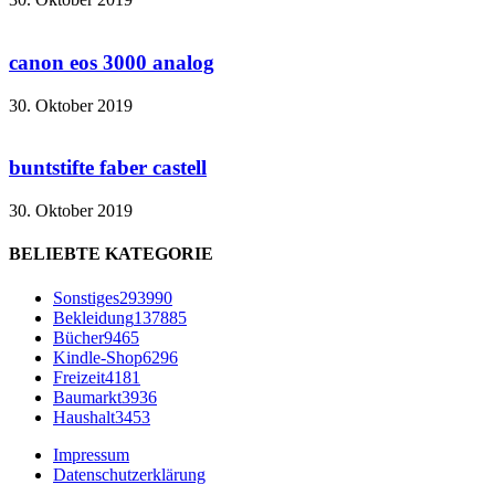
canon eos 3000 analog
30. Oktober 2019
buntstifte faber castell
30. Oktober 2019
BELIEBTE KATEGORIE
Sonstiges
293990
Bekleidung
137885
Bücher
9465
Kindle-Shop
6296
Freizeit
4181
Baumarkt
3936
Haushalt
3453
Impressum
Datenschutzerklärung