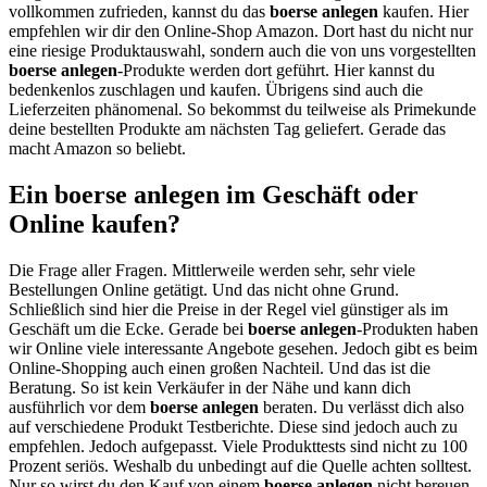
vollkommen zufrieden, kannst du das
boerse anlegen
kaufen. Hier
empfehlen wir dir den Online-Shop Amazon. Dort hast du nicht nur
eine riesige Produktauswahl, sondern auch die von uns vorgestellten
boerse anlegen
-Produkte werden dort geführt. Hier kannst du
bedenkenlos zuschlagen und kaufen. Übrigens sind auch die
Lieferzeiten phänomenal. So bekommst du teilweise als Primekunde
deine bestellten Produkte am nächsten Tag geliefert. Gerade das
macht Amazon so beliebt.
Ein boerse anlegen im Geschäft oder
Online kaufen?
Die Frage aller Fragen. Mittlerweile werden sehr, sehr viele
Bestellungen Online getätigt. Und das nicht ohne Grund.
Schließlich sind hier die Preise in der Regel viel günstiger als im
Geschäft um die Ecke. Gerade bei
boerse anlegen
-Produkten haben
wir Online viele interessante Angebote gesehen. Jedoch gibt es beim
Online-Shopping auch einen großen Nachteil. Und das ist die
Beratung. So ist kein Verkäufer in der Nähe und kann dich
ausführlich vor dem
boerse anlegen
beraten. Du verlässt dich also
auf verschiedene Produkt Testberichte. Diese sind jedoch auch zu
empfehlen. Jedoch aufgepasst. Viele Produkttests sind nicht zu 100
Prozent seriös. Weshalb du unbedingt auf die Quelle achten solltest.
Nur so wirst du den Kauf von einem
boerse anlegen
nicht bereuen.