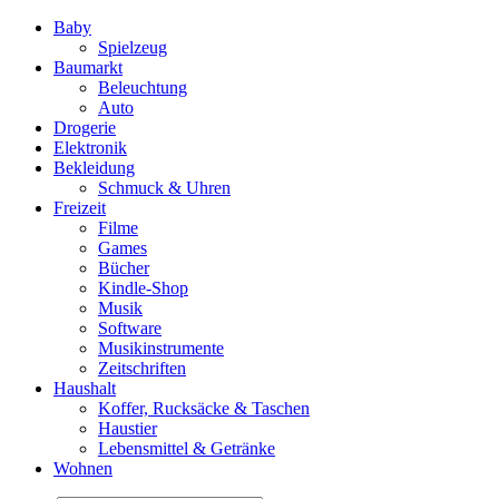
Baby
Spielzeug
Baumarkt
Beleuchtung
Auto
Drogerie
Elektronik
Bekleidung
Schmuck & Uhren
Freizeit
Filme
Games
Bücher
Kindle-Shop
Musik
Software
Musikinstrumente
Zeitschriften
Haushalt
Koffer, Rucksäcke & Taschen
Haustier
Lebensmittel & Getränke
Wohnen