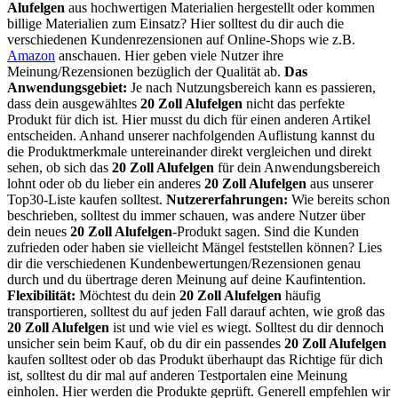
Alufelgen
aus hochwertigen Materialien hergestellt oder kommen
billige Materialien zum Einsatz? Hier solltest du dir auch die
verschiedenen Kundenrezensionen auf Online-Shops wie z.B.
Amazon
anschauen. Hier geben viele Nutzer ihre
Meinung/Rezensionen bezüglich der Qualität ab.
Das
Anwendungsgebiet:
Je nach Nutzungsbereich kann es passieren,
dass dein ausgewähltes
20 Zoll Alufelgen
nicht das perfekte
Produkt für dich ist. Hier musst du dich für einen anderen Artikel
entscheiden. Anhand unserer nachfolgenden Auflistung kannst du
die Produktmerkmale untereinander direkt vergleichen und direkt
sehen, ob sich das
20 Zoll Alufelgen
für dein Anwendungsbereich
lohnt oder ob du lieber ein anderes
20 Zoll Alufelgen
aus unserer
Top30-Liste kaufen solltest.
Nutzererfahrungen:
Wie bereits schon
beschrieben, solltest du immer schauen, was andere Nutzer über
dein neues
20 Zoll Alufelgen
-Produkt sagen. Sind die Kunden
zufrieden oder haben sie vielleicht Mängel feststellen können? Lies
dir die verschiedenen Kundenbewertungen/Rezensionen genau
durch und du übertrage deren Meinung auf deine Kaufintention.
Flexibilität:
Möchtest du dein
20 Zoll Alufelgen
häufig
transportieren, solltest du auf jeden Fall darauf achten, wie groß das
20 Zoll Alufelgen
ist und wie viel es wiegt. Solltest du dir dennoch
unsicher sein beim Kauf, ob du dir ein passendes
20 Zoll Alufelgen
kaufen solltest oder ob das Produkt überhaupt das Richtige für dich
ist, solltest du dir mal auf anderen Testportalen eine Meinung
einholen. Hier werden die Produkte geprüft. Generell empfehlen wir