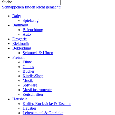
Suche
Schnäppchen finden
leicht gemacht!
Baby
Spielzeug
Baumarkt
Beleuchtung
Auto
Drogerie
Elektronik
Bekleidung
Schmuck & Uhren
Freizeit
Filme
Games
Bücher
Kindle-Shop
Musik
Software
Musikinstrumente
Zeitschriften
Haushalt
Koffer, Rucksäcke & Taschen
Haustier
Lebensmittel & Getränke