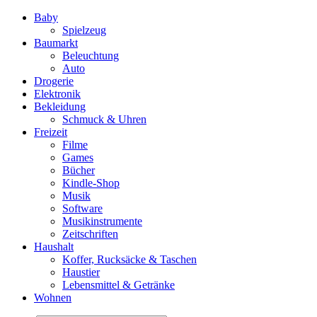
Baby
Spielzeug
Baumarkt
Beleuchtung
Auto
Drogerie
Elektronik
Bekleidung
Schmuck & Uhren
Freizeit
Filme
Games
Bücher
Kindle-Shop
Musik
Software
Musikinstrumente
Zeitschriften
Haushalt
Koffer, Rucksäcke & Taschen
Haustier
Lebensmittel & Getränke
Wohnen